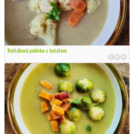
Květáková polévka s batátem