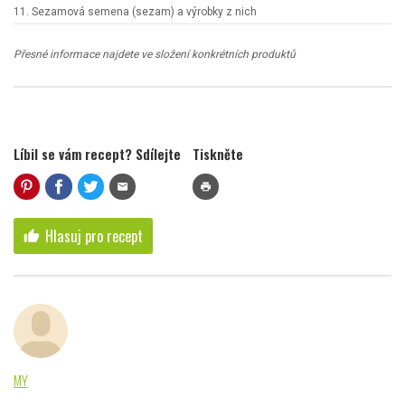
11. Sezamová semena (sezam) a výrobky z nich
Přesné informace najdete ve složení konkrétních produktů
Líbil se vám recept? Sdílejte
Tiskněte
mail
print
Hlasuj pro recept
thumb_up
MY