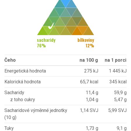
sacharidy
bílkoviny
76
%
12
%
Čeho
na 100 g
na 1 porci
Energetická hodnota
275 kJ
1 445 kJ
Kalorická hodnota
65,7 kcal
345 kcal
Sacharidy
11,4 g
59,9 g
z toho cukry
1,04 g
5,47 g
Sacharidové výměnné jednotky
1,14 SVJ
5,99 SVJ
(10 g)
Tuky
1,73 g
9,1 g