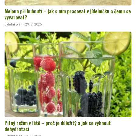
Meloun při hubnutí – jak s ním pracovat v jídelníčku a čemu se
vyvarovat?
Jídelní plán · 29. 7. 2026
Pitný režim v létě – proč je důležitý a jak se vyhnout
dehydrataci