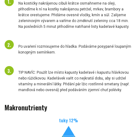
Na kostičky nakrájenou cibuli krátce osmahneme na oleji,
přihodíme k ní na kostky nakrájenou petržel, mrkev, brambory a
krátce orestujeme. Přidáme ovesné vločky, kmín a sůl. Zalijeme
zeleninovým vývarem a vaříme do změknutí zeleniny cca 18 min.
Na posledních 5 minut přihodíme natrhané listy kadeřavé kapusty.
Po uvaření rozmixujeme do hladka. Podáváme posypané loupaným
konopným semínkem.
TIP NAVÍC: Použít lze místo kapusty kadeřavé i kapustu hlávkovou
nebo růžičkovou. Kadeřávek vařit co nejkratší dobu, aby si udržel
vitamíny a minerální látky. Přidání pár lžic rostlinné smetany (např.
mandlová nebo ovesná) před podáváním zjemní chuť polévky.
Makronutrienty
tuky
12
%