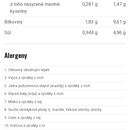
z toho nasycené mastné
0,281 g
1,47 g
kyseliny
Bílkoviny
1,83 g
9,61 g
Sůl
0,944 g
4,96 g
Alergeny
1. Obiloviny obsahující lepek
3. Vejce a výrobky z nich
5. Jádra podzemnice olejné (arašídy) a výrobky z nich
6. Sójové boby (sója) a výrobky z nich
7. Mléko a výrobky z něj
8. Suché skořápkové plody, tj. mandle, lískové ořechy, ořechy
9. Celer a výrobky z něj
10. Hořčice a výrobky z ní