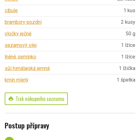
cibule
1 kus
brambory pozdní
2 kusy
vločky ječné
50 g
sezamový olej
1 lžíce
lněné semínko
1 lžíce
sůl himálajská jemná
1 lžička
kmín mletý
1 špetka
Tisk nákupního seznamu
print
Postup přípravy