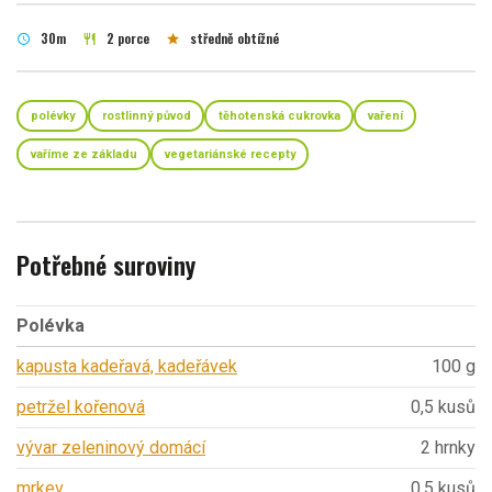
30m
2 porce
středně obtížné
schedule
restaurant
star
polévky
rostlinný původ
těhotenská cukrovka
vaření
vaříme ze základu
vegetariánské recepty
Potřebné suroviny
Polévka
kapusta kadeřavá, kadeřávek
100 g
petržel kořenová
0,5 kusů
vývar zeleninový domácí
2 hrnky
mrkev
0,5 kusů