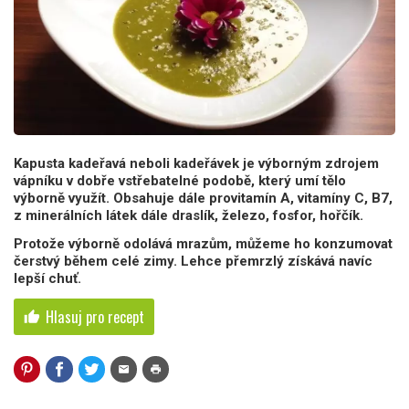
Kapusta kadeřavá neboli kadeřávek je výborným zdrojem
vápníku v dobře vstřebatelné podobě, který umí tělo
výborně využít. Obsahuje dále provitamín A, vitamíny C, B7,
z minerálních látek dále draslík, železo, fosfor, hořčík.
Protože výborně odolává mrazům, můžeme ho konzumovat
čerstvý během celé zimy. Lehce přemrzlý získává navíc
lepší chuť.
Hlasuj pro recept
thumb_up
mail
print