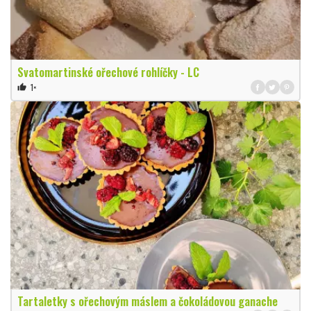
Svatomartinské ořechové rohlíčky - LC
1×
thumb_up
Tartaletky s ořechovým máslem a čokoládovou ganache