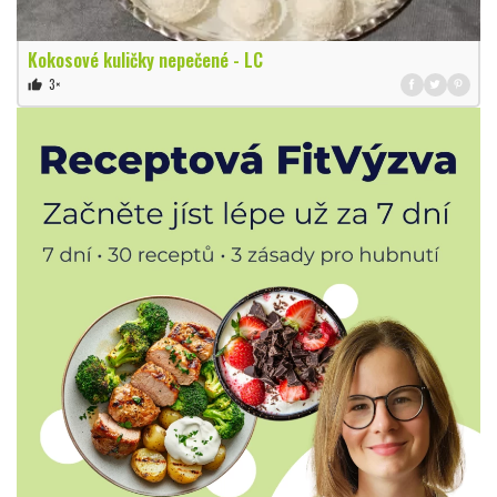
Kokosové kuličky nepečené - LC
3×
thumb_up