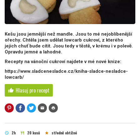
Kešu jsou jemnější než mandle. Jsou to mé nejoblíbenější
ořechy. Chtěla jsem udělat lowcarb cukroví, z kterého
jejich chuť bude cítit. Jsou tedy v těstě, v krému i v polevě.
Opravdu jemné a lahodné.
Recepty na vánoční cukroví najdete v mé nové knize:
https://www.sladcenesladce.cz/kniha-sladce-nesladce-
lowcarb/
Hlasuj pro recept
thumb_up
mail
print
2h
20 kusů
středně obtížné
schedule
restaurant
star