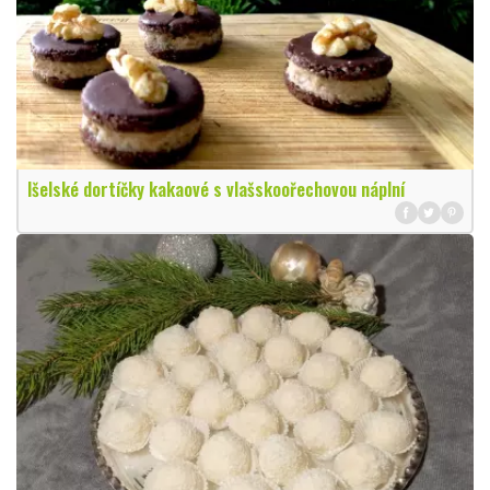
Išelské dortíčky kakaové s vlašskoořechovou náplní