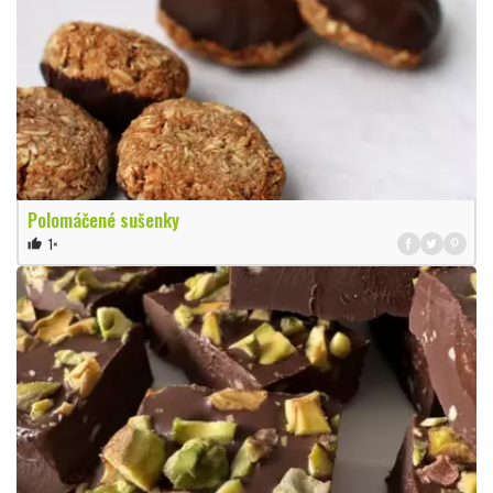
Polomáčené sušenky
1×
thumb_up