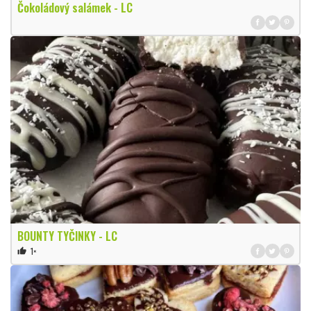
Čokoládový salámek - LC
BOUNTY TYČINKY - LC
1×
thumb_up