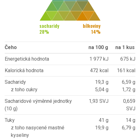
sacharidy
bílkoviny
28
%
14
%
Čeho
na 100 g
na 1 kus
Energetická hodnota
1 977 kJ
675 kJ
Kalorická hodnota
472 kcal
161 kcal
Sacharidy
19,3 g
6,59 g
z toho cukry
5,04 g
1,72 g
Sacharidové výměnné jednotky
1,93 SVJ
0,659
(10 g)
SVJ
Tuky
41 g
14 g
z toho nasycené mastné
19,9 g
6,79 g
kyseliny