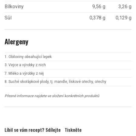
Bílkoviny
9,56 g
3,26 g
Sůl
0,378 g
0,129 g
Alergeny
1. Obiloviny obsahující lepek
3. Vejce a výrobky z nich
7. Mléko a výrobky z něj
8. Suché skořápkové plody, tj. mandle, lískové ořechy, ořechy
Přesné informace najdete ve složení konkrétních produktů
Líbil se vám recept? Sdílejte
Tiskněte