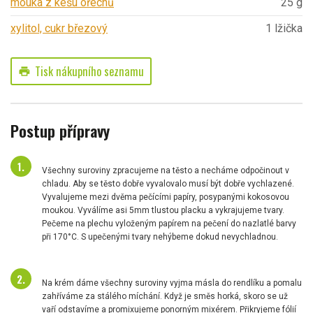
mouka z kešu ořechů
25 g
xylitol, cukr březový
1 lžička
Tisk nákupního seznamu
print
Postup přípravy
Všechny suroviny zpracujeme na těsto a necháme odpočinout v
chladu. Aby se těsto dobře vyvalovalo musí být dobře vychlazené.
Vyvalujeme mezi dvěma pečícími papíry, posypanými kokosovou
moukou. Vyválíme asi 5mm tlustou placku a vykrajujeme tvary.
Pečeme na plechu vyloženým papírem na pečení do nazlatlé barvy
při 170°C. S upečenými tvary nehýbeme dokud nevychladnou.
Na krém dáme všechny suroviny vyjma másla do rendlíku a pomalu
zahříváme za stálého míchání. Když je směs horká, skoro se už
vaří odstavíme a promixujeme ponorným mixérem. Přikryjeme fólií