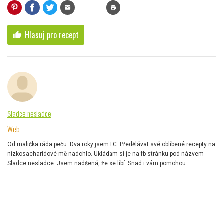
mail
print
Hlasuj pro recept
thumb_up
Sladce nesladce
Web
Od malička ráda peču. Dva roky jsem LC. Předělávat své oblíbené recepty na
nízkosacharidové mě nadchlo. Ukládám si je na fb stránku pod názvem
Sladce nesladce. Jsem nadšená, že se líbí. Snad i vám pomohou.