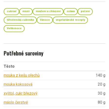
cukroví
mixér
mražení a chlazení
oslava
pečení
těhotenská cukrovka
Vánoce
vegetariánské recepty
Velikonoce
Potřebné suroviny
Těsto
mouka z kešu ořechů
140 g
mouka kokosová
20 g
xylitol, cukr březový
30 g
máslo čerstvé
80 g