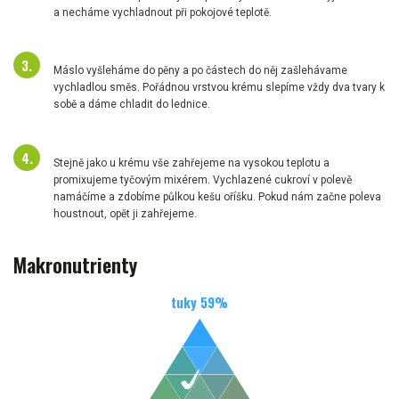
a necháme vychladnout při pokojové teplotě.
Máslo vyšleháme do pěny a po částech do něj zašlehávame
vychladlou směs. Pořádnou vrstvou krému slepíme vždy dva tvary k
sobě a dáme chladit do lednice.
Stejně jako u krému vše zahřejeme na vysokou teplotu a
promixujeme tyčovým mixérem. Vychlazené cukroví v polevě
namáčíme a zdobíme půlkou kešu oříšku. Pokud nám začne poleva
houstnout, opět ji zahřejeme.
Makronutrienty
tuky
59
%