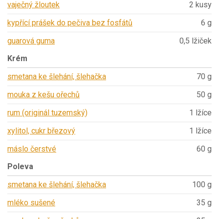
vaječný žloutek
2 kusy
kypřící prášek do pečiva bez fosfátů
6 g
guarová guma
0,5 lžiček
Krém
smetana ke šlehání, šlehačka
70 g
mouka z kešu ořechů
50 g
rum (originál tuzemský)
1 lžíce
xylitol, cukr březový
1 lžíce
máslo čerstvé
60 g
Poleva
smetana ke šlehání, šlehačka
100 g
mléko sušené
35 g