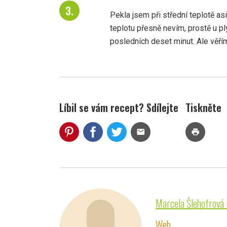
Pekla jsem při střední teplotě asi
teplotu přesně nevím, prostě u pl
posledních deset minut. Ale věřím
Líbil se vám recept? Sdílejte
Tiskněte
mail
print
Marcela Šlehofrová 
Web