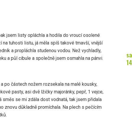
pak jsem listy opláchla a hodila do vroucí osolené
í na tuhosti listu, já měla spíš takové tmavší, vnější
cedník a propláchla studenou vodou. Než vychladly,
sa
ku a půl cibule a společně jsem osmahla na pánvi.
14
 a po částech nožem rozsekala na malé kousky,
ekové pasty, asi dvě lžičky majoránky, pepř, 1 vejce,
á směs se mi zdála dost vodnatá, tak jsem přidala
o znovu důkladně promíchala. Na plech s pečícím
tků.