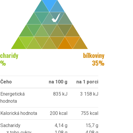
charidy
bílkoviny
%
35
%
Čeho
na 100 g
na 1 porci
Energetická
835 kJ
3 158 kJ
hodnota
Kalorická hodnota
200 kcal
755 kcal
Sacharidy
4,14 g
15,7 g
z toho cukry
1,08 g
4,08 g