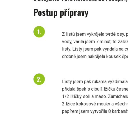
Postup přípravy
Z listů jsem vykrájela tvrdé osy, 
vody, vařila jsem 7 minut, to zálež
listy. Listy jsem pak vyndala na 
drobně jsem nakrájela kousek špe
Listy jsem pak rukama vyždímala
přidala špek s cibulí, lžičku česn
1/2 lžičky soli a maso. Zamíchan
2 lžíce kokosové mouky a všechn
papírem jsem vytvořila 8 karbaná