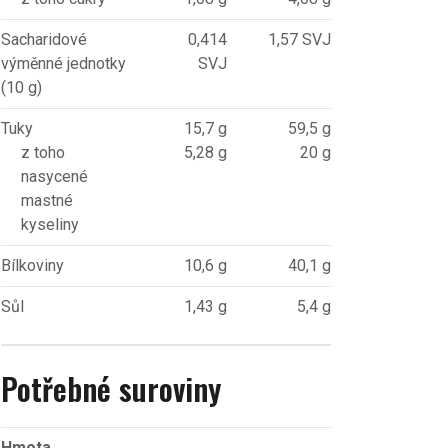
Sacharidové
0,414
1,57 SVJ
výměnné jednotky
SVJ
(10 g)
Tuky
15,7 g
59,5 g
z toho
5,28 g
20 g
nasycené
mastné
kyseliny
Bílkoviny
10,6 g
40,1 g
Sůl
1,43 g
5,4 g
Potřebné suroviny
Hmota