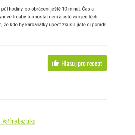
 půl hodiny, po obrácení ještě 10 minut. Čas a
ynové trouby termostat není a jistě vím jen těch
, že kdo by karbanátky upéct zkusil, jistě si poradí!
Hlasuj pro recept
thumb_up
- Vaříme bez tuku