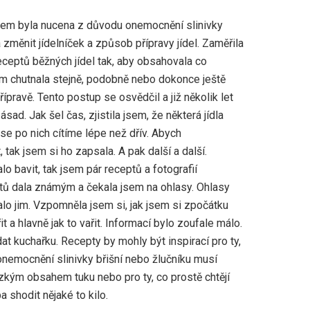
jsem byla nucena z důvodu onemocnění slinivky
a změnit jídelníček a způsob přípravy jídel. Zaměřila
eceptů běžných jídel tak, aby obsahovala co
om chutnala stejně, podobně nebo dokonce ještě
řípravě. Tento postup se osvědčil a již několik let
sad. Jak šel čas, zjistila jsem, že některá jídla
 se po nich cítíme lépe než dřív. Abych
tak jsem si ho zapsala. A pak další a další.
o bavit, tak jsem pár receptů a fotografií
eptů dala známým a čekala jsem na ohlasy. Ohlasy
nalo jim. Vzpomněla jsem si, jak jsem si zpočátku
t a hlavně jak to vařit. Informací bylo zoufale málo.
at kuchařku. Recepty by mohly být inspirací pro ty,
onemocnění slinivky břišní nebo žlučníku musí
ízkým obsahem tuku nebo pro ty, co prostě chtějí
ba shodit nějaké to kilo.