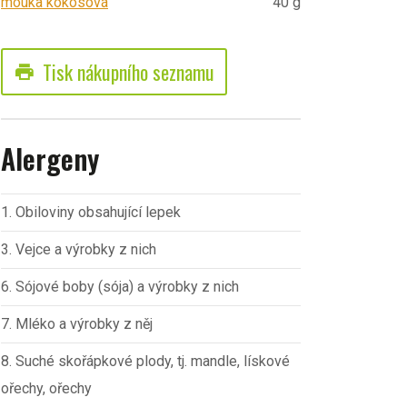
mouka kokosová
40 g
Tisk nákupního seznamu
print
Alergeny
1. Obiloviny obsahující lepek
3. Vejce a výrobky z nich
6. Sójové boby (sója) a výrobky z nich
7. Mléko a výrobky z něj
8. Suché skořápkové plody, tj. mandle, lískové
ořechy, ořechy