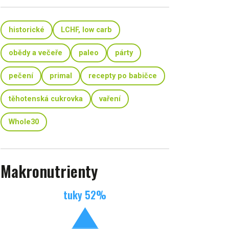
historické
LCHF, low carb
obědy a večeře
paleo
párty
pečení
primal
recepty po babičce
těhotenská cukrovka
vaření
Whole30
Makronutrienty
tuky
52
%