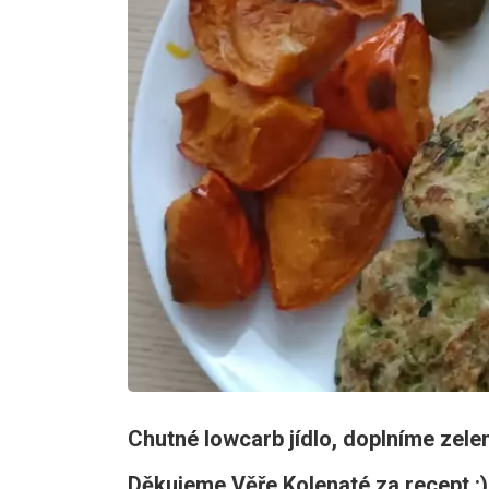
Chutné lowcarb jídlo, doplníme zele
Děkujeme Věře Kolenaté za recept :)