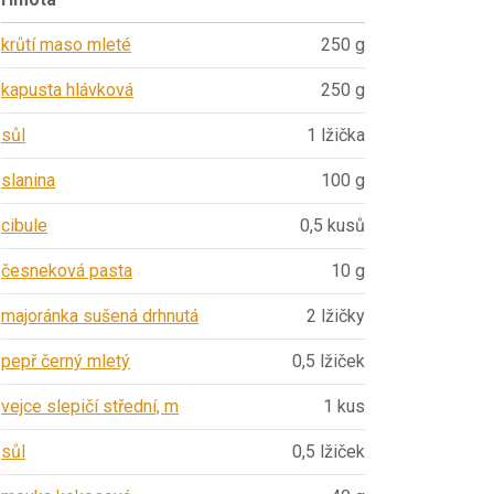
krůtí maso mleté
250 g
kapusta hlávková
250 g
sůl
1 lžička
slanina
100 g
cibule
0,5 kusů
česneková pasta
10 g
majoránka sušená drhnutá
2 lžičky
pepř černý mletý
0,5 lžiček
vejce slepičí střední, m
1 kus
sůl
0,5 lžiček