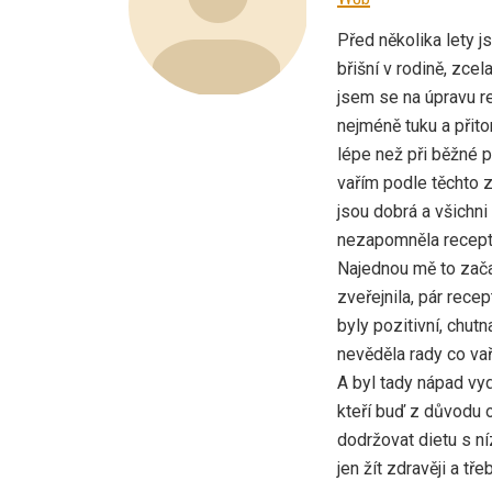
Před několika lety 
břišní v rodině, zcel
jsem se na úpravu r
nejméně tuku a přit
lépe než při běžné p
vařím podle těchto zá
jsou dobrá a všichni
nezapomněla recept, 
Najednou mě to začal
zveřejnila, pár rec
byly pozitivní, chut
nevěděla rady co vaři
A byl tady nápad vyd
kteří buď z důvodu 
dodržovat dietu s n
jen žít zdravěji a tře