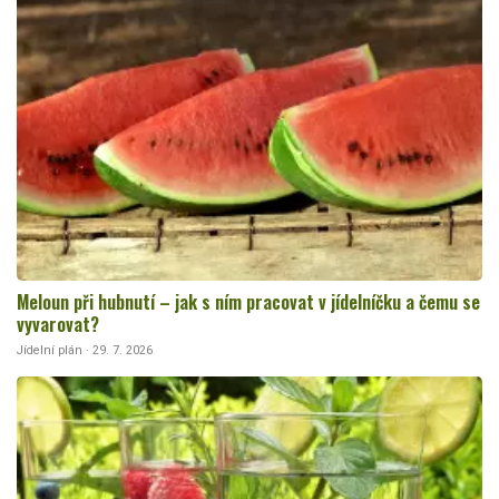
Meloun při hubnutí – jak s ním pracovat v jídelníčku a čemu se
vyvarovat?
Jídelní plán · 29. 7. 2026