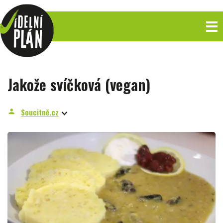
Jakože svíčková (vegan)
Soucitně.cz
person