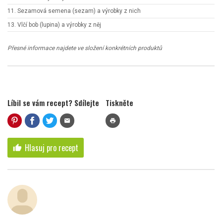
11. Sezamová semena (sezam) a výrobky z nich
13. Vlčí bob (lupina) a výrobky z něj
Přesné informace najdete ve složení konkrétních produktů
Líbil se vám recept? Sdílejte
Tiskněte
mail
print
Hlasuj pro recept
thumb_up