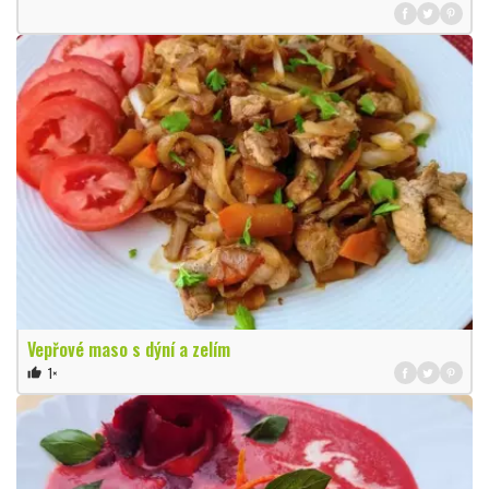
Vepřové maso s dýní a zelím
1×
thumb_up