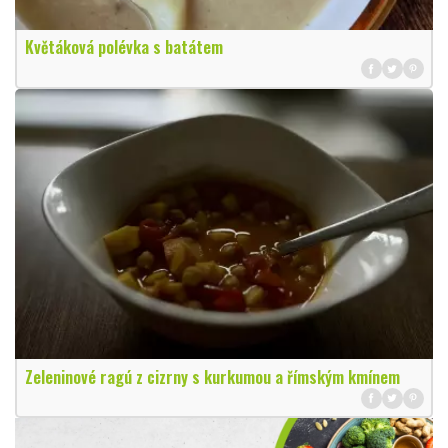
Květáková polévka s batátem
Zeleninové ragú z cizrny s kurkumou a římským kmínem