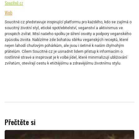
Soucitně.cz
Web
Soucitně.cz představuje inspirující platformu pro každého, kdo se zajímá o
soucitný životní styl, etické spotřebitelství, veganství a aktivismus ve
prospěch zvířat. Misí našeho spolku je šíření osvěty a podpory veganského
způsobu života. Nabízíme zde bohatou sbírku veganských receptů, které
nejen lahodí chuťovým pohárkům, ale jsou i šetrné k našim čtyřnohým
přátelům. Cílem Soucitně.cz je usnadnit lidem přístup k informacím o
rostlinné stravě a inspirovat je k volbě jídel, které minimalizují ubližování
zvířatům, otevírají cestu k etičtějšímu a zdravějšímu životnímu stylu.
Přečtěte si