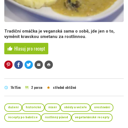
Tradiční omáčka je veganská sama o sobě, jde jen o to,
vyměnit kravskou smetanu za rostlinnou.
Hlasuj pro recept
thumb_up
mail
print
1h:15m
2 porce
středně obtížné
schedule
restaurant
star
dušení
historické
mixér
obědy a večeře
orestování
recepty po babičce
rostlinný původ
vegetariánské recepty