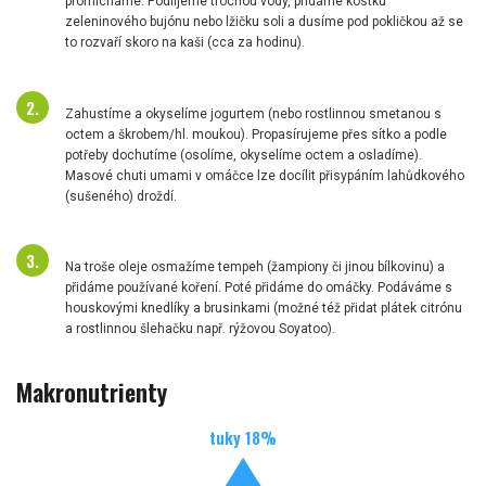
promícháme. Podlijeme trochou vody, přidáme kostku
zeleninového bujónu nebo lžičku soli a dusíme pod pokličkou až se
to rozvaří skoro na kaši (cca za hodinu).
Zahustíme a okyselíme jogurtem (nebo rostlinnou smetanou s
octem a škrobem/hl. moukou). Propasírujeme přes sítko a podle
potřeby dochutíme (osolíme, okyselíme octem a osladíme).
Masové chuti umami v omáčce lze docílit přisypáním lahůdkového
(sušeného) droždí.
Na troše oleje osmažíme tempeh (žampiony či jinou bílkovinu) a
přidáme používané koření. Poté přidáme do omáčky. Podáváme s
houskovými knedlíky a brusinkami (možné též přidat plátek citrónu
a rostlinnou šlehačku např. rýžovou Soyatoo).
Makronutrienty
tuky
18
%