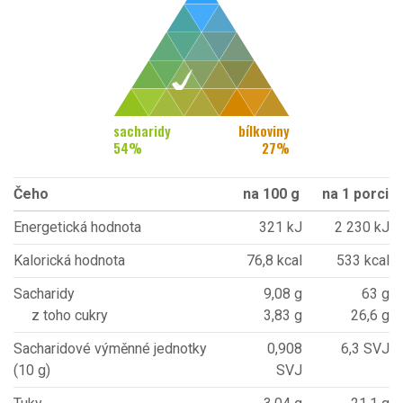
sacharidy
bílkoviny
54
%
27
%
Čeho
na 100 g
na 1 porci
Energetická hodnota
321 kJ
2 230 kJ
Kalorická hodnota
76,8 kcal
533 kcal
Sacharidy
9,08 g
63 g
z toho cukry
3,83 g
26,6 g
Sacharidové výměnné jednotky
0,908
6,3 SVJ
(10 g)
SVJ