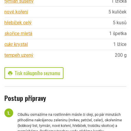
tymián sušený
1 lžička
nové koření
5 kuliček
hřebíček celý
5 kusů
skořice mletá
1 špetka
cukr krystal
1 lžíce
tempeh uzený
200 g
Tisk nákupního seznamu
print
Postup přípravy
Cibulku osmažíme na rostlinném másle či oleji, po pár minutách
přihodíme nakrájenou zeleninu (mrkev, petržel, celer), okořeníme
(bobkový list, tymián, nové koření, hřebíček, trošičku skořice) a