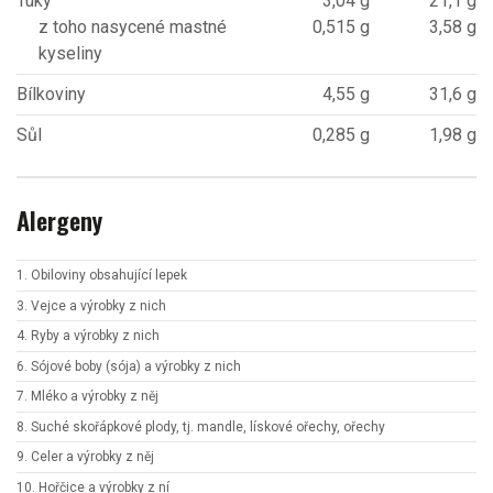
Tuky
3,04 g
21,1 g
z toho nasycené mastné
0,515 g
3,58 g
kyseliny
Bílkoviny
4,55 g
31,6 g
Sůl
0,285 g
1,98 g
Alergeny
1. Obiloviny obsahující lepek
3. Vejce a výrobky z nich
4. Ryby a výrobky z nich
6. Sójové boby (sója) a výrobky z nich
7. Mléko a výrobky z něj
8. Suché skořápkové plody, tj. mandle, lískové ořechy, ořechy
9. Celer a výrobky z něj
10. Hořčice a výrobky z ní