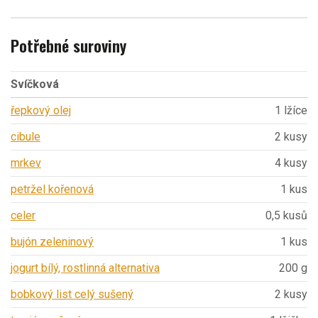
Potřebné suroviny
Svíčková
řepkový olej
1 lžíce
cibule
2 kusy
mrkev
4 kusy
petržel kořenová
1 kus
celer
0,5 kusů
bujón zeleninový
1 kus
jogurt bílý, rostlinná alternativa
200 g
bobkový list celý sušený
2 kusy