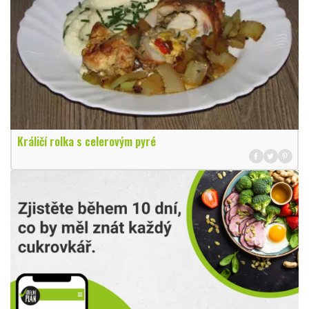
Králičí rolka s celerovým pyré