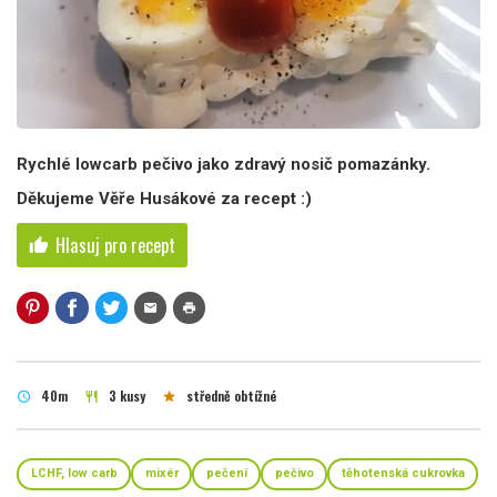
Rychlé lowcarb pečivo jako zdravý nosič pomazánky.
Děkujeme Věře Husákové za recept :)
Hlasuj pro recept
thumb_up
mail
print
40m
3 kusy
středně obtížné
schedule
restaurant
star
LCHF, low carb
mixér
pečení
pečivo
těhotenská cukrovka