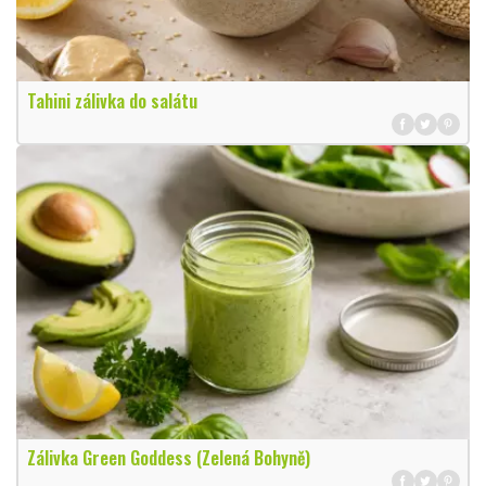
Tahini zálivka do salátu
Zálivka Green Goddess (Zelená Bohyně)