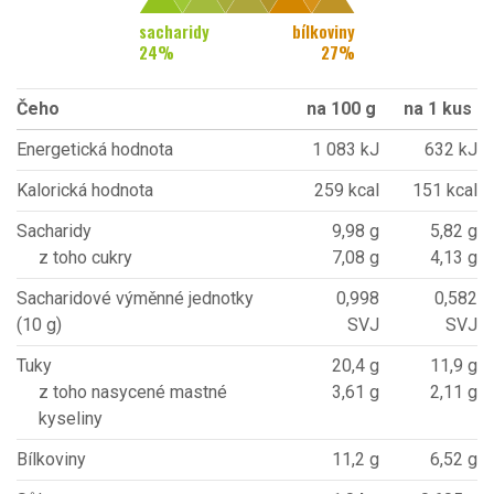
sacharidy
bílkoviny
24
%
27
%
Čeho
na 100 g
na 1 kus
Energetická hodnota
1 083 kJ
632 kJ
Kalorická hodnota
259 kcal
151 kcal
Sacharidy
9,98 g
5,82 g
z toho cukry
7,08 g
4,13 g
Sacharidové výměnné jednotky
0,998
0,582
(10 g)
SVJ
SVJ
Tuky
20,4 g
11,9 g
z toho nasycené mastné
3,61 g
2,11 g
kyseliny
Bílkoviny
11,2 g
6,52 g