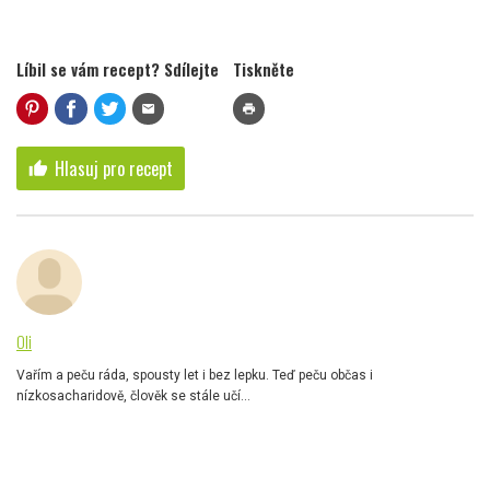
Líbil se vám recept? Sdílejte
Tiskněte
mail
print
Hlasuj pro recept
thumb_up
Oli
Vařím a peču ráda, spousty let i bez lepku. Teď peču občas i
nízkosacharidově, člověk se stále učí...