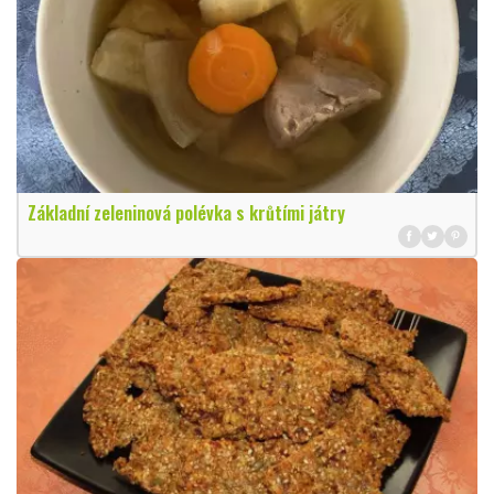
Základní zeleninová polévka s krůtími játry