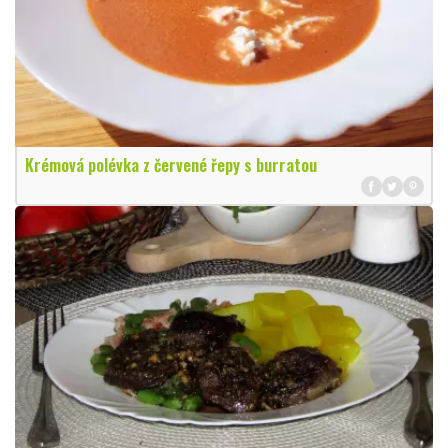
Krémová polévka z červené řepy s burratou