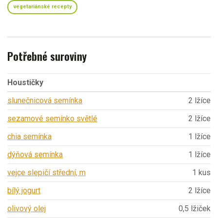
vegetariánské recepty
Potřebné suroviny
Houstičky
slunečnicová semínka
2 lžíce
sezamové semínko světlé
2 lžíce
chia semínka
1 lžíce
dýňová semínka
1 lžíce
vejce slepičí střední, m
1 kus
bílý jogurt
2 lžíce
olivový olej
0,5 lžiček