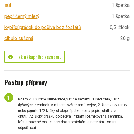
sůl
1 špetka
pepř černý mletý
1 špetka
kypřící prášek do pečiva bez fosfátů
0,5 lžiček
cibule sušená
20 g
Tisk nákupního seznamu
print
Postup přípravy
Rozmixuji 2 lžíce slunečnice,2 lžíce sezamu,1 lžíci chia,1 lžíci
dýňových semínek. V misce rozšlehám 1 vejce, 2 lžíce zakysanky
nebo jogurtu,1/2 lžičky ol.oleje, špetku soli a pepře, chilli dle
chuti,1/2 lžičky prášku do pečiva. Přidám rozmixovaná semínka,
lžíci smažené cibule, pořádně promíchám a nechám 15minut
odpočinout.