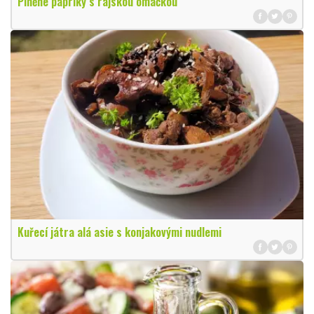
Plněné papriky s rajskou omáčkou
Kuřecí játra alá asie s konjakovými nudlemi