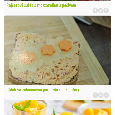
Rajčatový salát s mozzarellou a pečivem
Chléb se zeleninovou pomazánkou z Lučiny