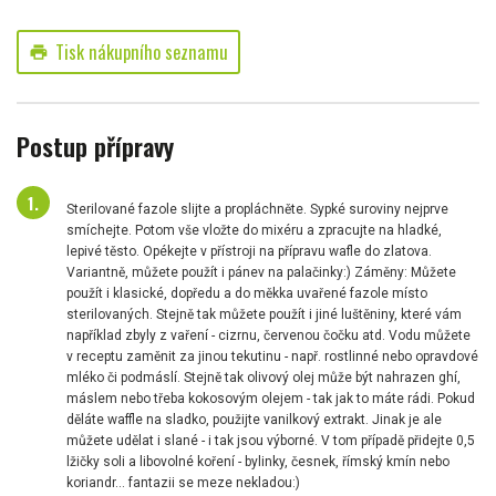
Tisk nákupního seznamu
print
Postup přípravy
Sterilované fazole slijte a propláchněte. Sypké suroviny nejprve
smíchejte. Potom vše vložte do mixéru a zpracujte na hladké,
lepivé těsto. Opékejte v přístroji na přípravu wafle do zlatova.
Variantně, můžete použít i pánev na palačinky:) Záměny: Můžete
použít i klasické, dopředu a do měkka uvařené fazole místo
sterilovaných. Stejně tak můžete použít i jiné luštěniny, které vám
například zbyly z vaření - cizrnu, červenou čočku atd. Vodu můžete
v receptu zaměnit za jinou tekutinu - např. rostlinné nebo opravdové
mléko či podmáslí. Stejně tak olivový olej může být nahrazen ghí,
máslem nebo třeba kokosovým olejem - tak jak to máte rádi. Pokud
děláte waffle na sladko, použijte vanilkový extrakt. Jinak je ale
můžete udělat i slané - i tak jsou výborné. V tom případě přidejte 0,5
lžičky soli a libovolné koření - bylinky, česnek, římský kmín nebo
koriandr... fantazii se meze nekladou:)