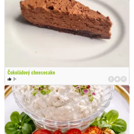
Čokoládový cheesecake
3×
thumb_up