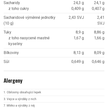
Sacharidy
24,3 g
24,1 g
z toho cukry
0,409 g
0,407 g
Sacharidové výměnné jednotky
2,43 SVJ
2,41
(10 g)
SVJ
Tuky
8,9 g
8,86 g
z toho nasycené mastné
1,67 g
1,66 g
kyseliny
Bílkoviny
8,13 g
8,09 g
Sůl
0,649 g
0,646 g
Alergeny
1. Obiloviny obsahující lepek
3. Vejce a výrobky z nich
7. Mléko a výrobky z něj