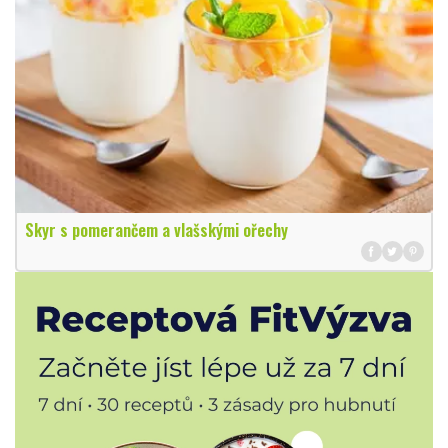
Skyr s pomerančem a vlašskými ořechy