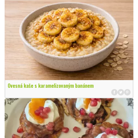
Ovesná kaše s karamelizovaným banánem