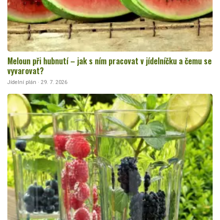
Meloun při hubnutí – jak s ním pracovat v jídelníčku a čemu se
vyvarovat?
Jídelní plán · 29. 7. 2026