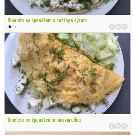
Omeleta se špenátem a cottage sýrem
1×
thumb_up
Omeleta se špenátem a mozzarellou