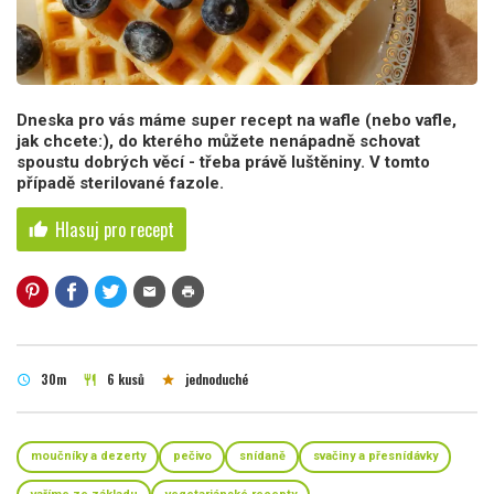
Dneska pro vás máme super recept na wafle (nebo vafle,
jak chcete:), do kterého můžete nenápadně schovat
spoustu dobrých věcí - třeba právě luštěniny. V tomto
případě sterilované fazole.
Hlasuj pro recept
thumb_up
mail
print
30m
6 kusů
jednoduché
schedule
restaurant
star
moučníky a dezerty
pečivo
snídaně
svačiny a přesnídávky