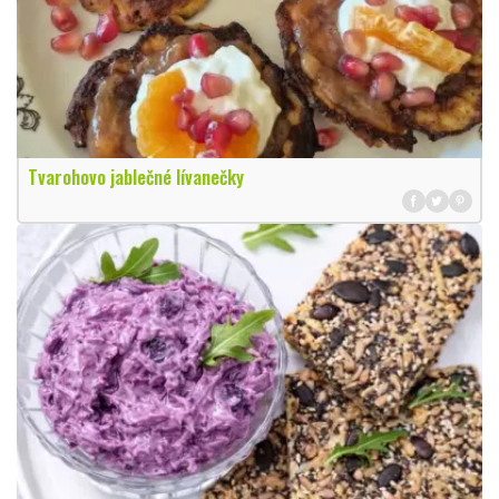
Tvarohovo jablečné lívanečky