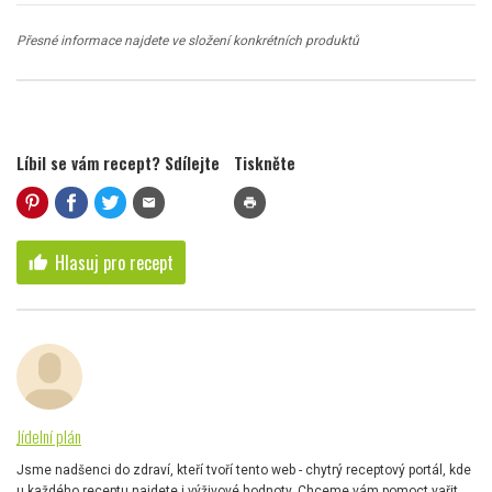
Přesné informace najdete ve složení konkrétních produktů
Líbil se vám recept? Sdílejte
Tiskněte
mail
print
Hlasuj pro recept
thumb_up
Jídelní plán
Jsme nadšenci do zdraví, kteří tvoří tento web - chytrý receptový portál, kde
u každého receptu najdete i výživové hodnoty. Chceme vám pomoct vařit