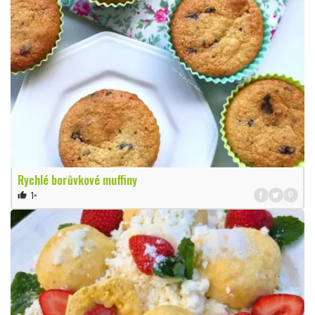
Rychlé borůvkové muffiny
1×
thumb_up