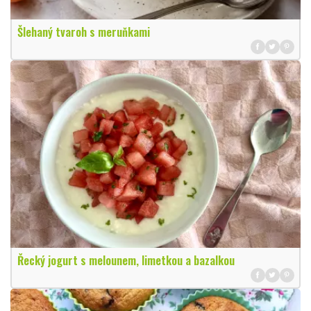
Šlehaný tvaroh s meruňkami
Řecký jogurt s melounem, limetkou a bazalkou