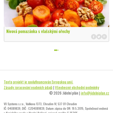
Nivová pomazánka s vlašskými ořechy
Tento projekt je spolufinancován Evropskou unií.
Zásady zpracování osobních údajů
|
Všeobecné obchodní podmínky
© 2026 Jídelní plán |
info@jidelniplan.cz
VX Systems s.r.o., Vaňkova 1373, Chrudim IV, 537 01 Chrudim
IČ: 04089839, DIČ : CZ04089839, Datum zápisu do OR: 19.5.2015, Společnost vedená
u Krajského soudu v Hradci Králové, spisová značka C 35205