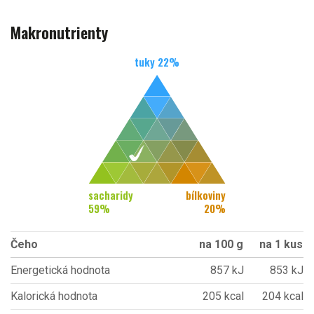
Makronutrienty
tuky
22
%
sacharidy
bílkoviny
59
%
20
%
Čeho
na 100 g
na 1 kus
Energetická hodnota
857 kJ
853 kJ
Kalorická hodnota
205 kcal
204 kcal