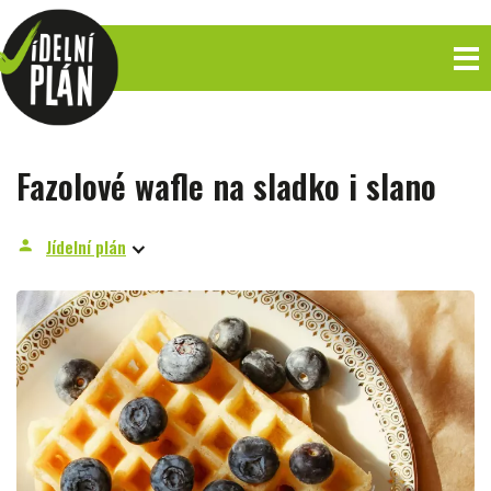
Fazolové wafle na sladko i slano
Jídelní plán
person