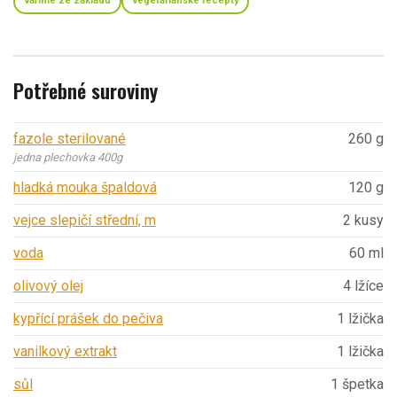
vaříme ze základu
vegetariánské recepty
Potřebné suroviny
fazole sterilované
260 g
jedna plechovka 400g
hladká mouka špaldová
120 g
vejce slepičí střední, m
2 kusy
voda
60 ml
olivový olej
4 lžíce
kypřící prášek do pečiva
1 lžička
vanilkový extrakt
1 lžička
sůl
1 špetka