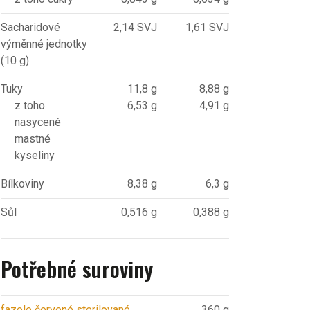
Sacharidové
2,14 SVJ
1,61 SVJ
výměnné jednotky
(10 g)
Tuky
11,8 g
8,88 g
z toho
6,53 g
4,91 g
nasycené
mastné
kyseliny
Bílkoviny
8,38 g
6,3 g
Sůl
0,516 g
0,388 g
Potřebné suroviny
fazole červené sterilované
360 g