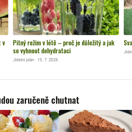
t v
Pitný režim v létě – proč je důležitý a jak
Sva
se vyhnout dehydrataci
Jíde
Jídelní plán · 15. 7. 2026
budou zaručeně chutnat