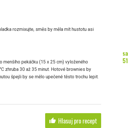
adka rozmixujte, směs by měla mít hustotu asi
sa
51
o menšího pekáčku (15 x 25 cm) vyloženého
 °C zhruba 30 až 35 minut. Hotové brownies by
utou špejli by se mělo upečené těsto trochu lepit.
Hlasuj pro recept
thumb_up