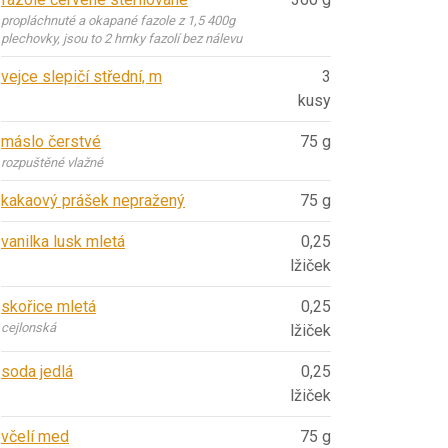
propláchnuté a okapané fazole z 1,5 400g
plechovky, jsou to 2 hrnky fazolí bez nálevu
vejce slepičí střední, m
3
kusy
máslo čerstvé
75 g
rozpuštěné vlažné
kakaový prášek nepražený
75 g
vanilka lusk mletá
0,25
lžiček
skořice mletá
0,25
cejlonská
lžiček
soda jedlá
0,25
lžiček
včelí med
75 g