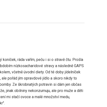
 koníček, ráda vařím, peču i si o stravě čtu. Prošla
obdobím nízkosacharidové stravy a následně GAPS
olem, včetně úvodní diety. Od té doby jídelníček
 ale pořád jím opravdové jídlo a skoro nikdy to
bomby. Ze škrobnatých potravin si dám jen občas
že, jinak obilniny nekonzumuju, ale pro muže a děti
zení mi stačí ovoce a malé množství medu,
r".