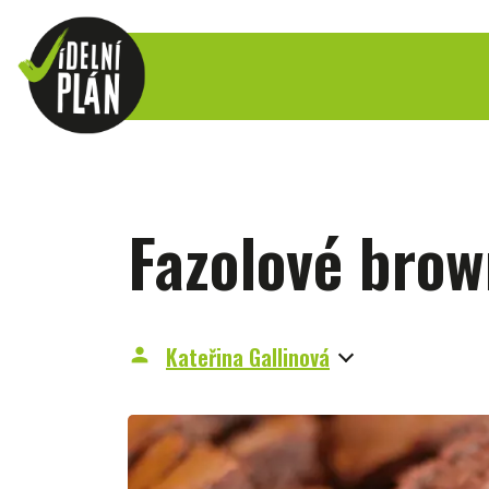
Fazolové brow
Kateřina Gallinová
person