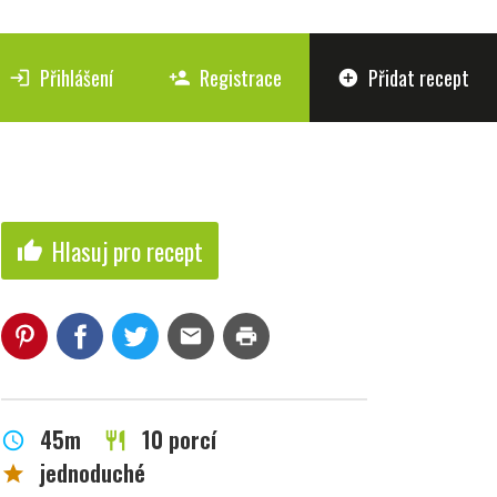
Přihlášení
Registrace
Přidat recept
login
person_add
add_circle
Hlasuj pro recept
thumb_up
mail
print
45m
10 porcí
schedule
restaurant
jednoduché
star