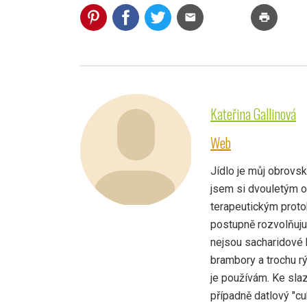
mail
print
Kateřina Gallinová
Web
Jídlo je můj obrovský
jsem si dvouletým 
terapeutickým protok
postupně rozvolňuju,
nejsou sacharidové 
brambory a trochu rý
je používám. Ke sla
případně datlový "cuk