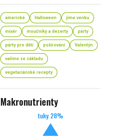
americké
Halloween
jíme venku
mixér
moučníky a dezerty
párty
párty pro děti
pošírování
Valentýn
vaříme ze základu
vegetariánské recepty
Makronutrienty
tuky
28
%