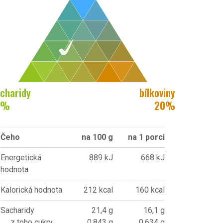
charidy
bílkoviny
%
20
%
Čeho
na 100 g
na 1 porci
Energetická
889 kJ
668 kJ
hodnota
Kalorická hodnota
212 kcal
160 kcal
Sacharidy
21,4 g
16,1 g
z toho cukry
0,843 g
0,634 g