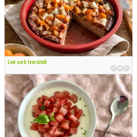
Low carb tvarožník