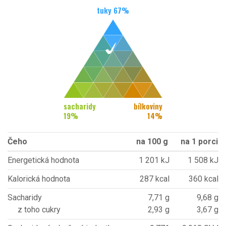
tuky
67
%
sacharidy
bílkoviny
19
%
14
%
Čeho
na 100 g
na 1 porci
Energetická hodnota
1 201 kJ
1 508 kJ
Kalorická hodnota
287 kcal
360 kcal
Sacharidy
7,71 g
9,68 g
z toho cukry
2,93 g
3,67 g