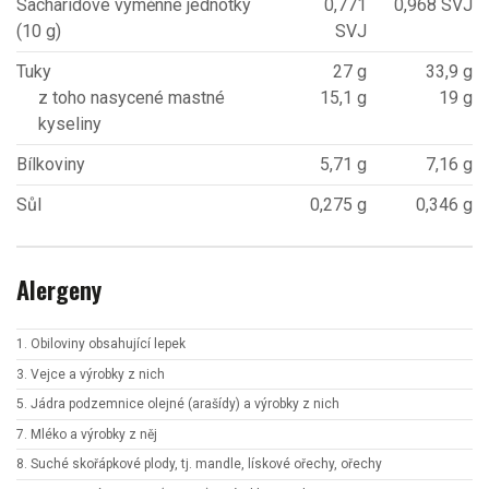
Sacharidové výměnné jednotky
0,771
0,968 SVJ
(10 g)
SVJ
Tuky
27 g
33,9 g
z toho nasycené mastné
15,1 g
19 g
kyseliny
Bílkoviny
5,71 g
7,16 g
Sůl
0,275 g
0,346 g
Alergeny
1. Obiloviny obsahující lepek
3. Vejce a výrobky z nich
5. Jádra podzemnice olejné (arašídy) a výrobky z nich
7. Mléko a výrobky z něj
8. Suché skořápkové plody, tj. mandle, lískové ořechy, ořechy