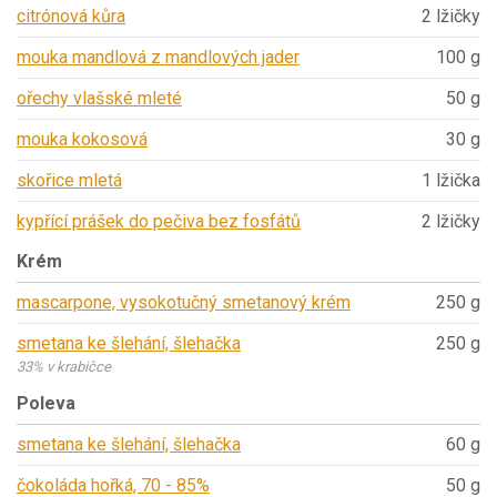
citrónová kůra
2 lžičky
mouka mandlová z mandlových jader
100 g
ořechy vlašské mleté
50 g
mouka kokosová
30 g
skořice mletá
1 lžička
kypřící prášek do pečiva bez fosfátů
2 lžičky
Krém
mascarpone, vysokotučný smetanový krém
250 g
smetana ke šlehání, šlehačka
250 g
33% v krabičce
Poleva
smetana ke šlehání, šlehačka
60 g
čokoláda hořká, 70 - 85%
50 g