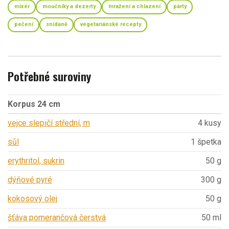
mixér
moučníky a dezerty
mražení a chlazení
párty
pečení
snídaně
vegetariánské recepty
Potřebné suroviny
Korpus 24 cm
vejce slepičí střední, m
4 kusy
sůl
1 špetka
erythritol, sukrin
50 g
dýňové pyré
300 g
kokosový olej
50 g
šťáva pomerančová čerstvá
50 ml