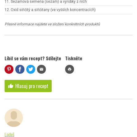
11. Sezamová semena (sezam) a výrobky z nich
12. Oxid siřičitý a siřičitany (ve vyšších koncentracích)
Přesné informace najdete ve složení konkrétních produktů
Líbil se vám recept? Sdílejte
Tiskněte
mail
print
Hlasuj pro recept
thumb_up
Laduš