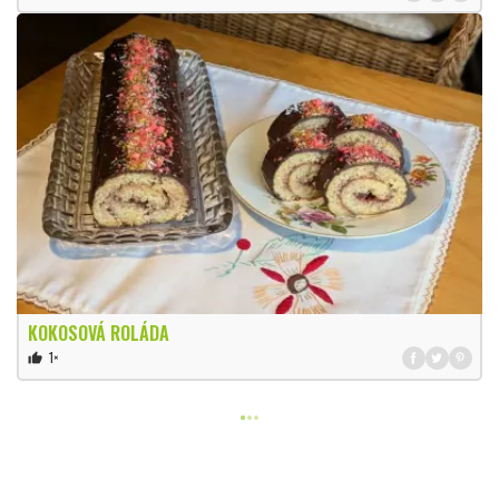
KOKOSOVÁ ROLÁDA
1×
thumb_up