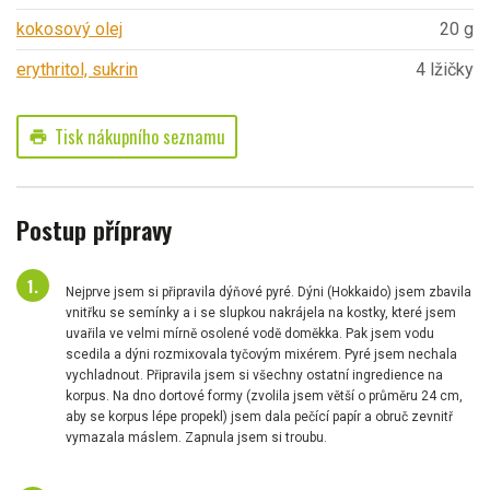
kokosový olej
20 g
erythritol, sukrin
4 lžičky
Tisk nákupního seznamu
print
Postup přípravy
Nejprve jsem si připravila dýňové pyré. Dýni (Hokkaido) jsem zbavila
vnitřku se semínky a i se slupkou nakrájela na kostky, které jsem
uvařila ve velmi mírně osolené vodě doměkka. Pak jsem vodu
scedila a dýni rozmixovala tyčovým mixérem. Pyré jsem nechala
vychladnout. Připravila jsem si všechny ostatní ingredience na
korpus. Na dno dortové formy (zvolila jsem větší o průměru 24 cm,
aby se korpus lépe propekl) jsem dala pečící papír a obruč zevnitř
vymazala máslem. Zapnula jsem si troubu.