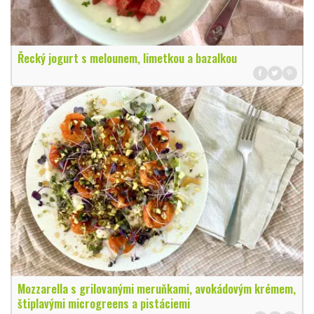
Řecký jogurt s melounem, limetkou a bazalkou
Mozzarella s grilovanými meruňkami, avokádovým krémem,
štiplavými microgreens a pistáciemi