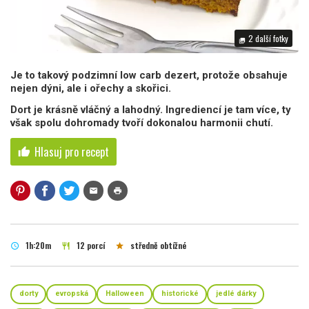
2 další fotky
photo_library
Je to takový podzimní low carb dezert, protože obsahuje
nejen dýni, ale i ořechy a skořici.
Dort je krásně vláčný a lahodný. Ingrediencí je tam více, ty
však spolu dohromady tvoří dokonalou harmonii chutí.
Hlasuj pro recept
thumb_up
mail
print
1h:20m
12 porcí
středně obtížné
schedule
restaurant
star
dorty
evropská
Halloween
historické
jedlé dárky