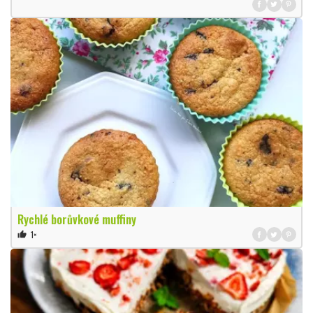
Rychlé borůvkové muffiny
1×
thumb_up