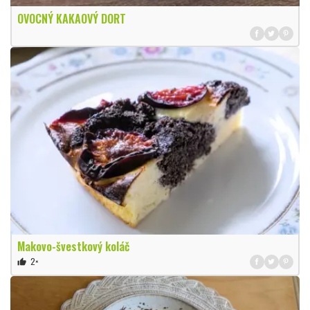
OVOCNÝ KAKAOVÝ DORT
Makovo-švestkový koláč
2×
thumb_up