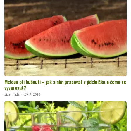
Meloun při hubnutí – jak s ním pracovat v jídelníčku a čemu se
vyvarovat?
Jídelní plán · 29. 7. 2026