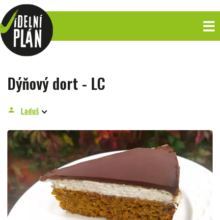
Dýňový dort - LC
Laduš
person