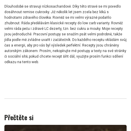
Dlouhodobě se stravuji nízkosacharidově. Díky této stravě se mi povedlo
dosáhnout remise cukrovky. Již několik let jsem zcela bez léků s
hodnotami zdravého člověka. Rovněž se mi velmi výrazně podařilo
zhubnout. Ráda předělávám klasické recepty do low carb varianty. Rovněž
velmi ráda peču i zdravé LC dezerty, tzn. bez cukru a mouky. Moje recepty
jsou jednoduché. Pracovní postupy se snažím psát velmi podrobně, takže
jídla podle mě zvládne uvařit i začátečník. Do každého receptu vkládám svůj
čas a energii, aby pro vás byl výsledek perfektní. Recepty jsou chráněny
autorským zákonem. Prosím, nekopírujte mé postupy a texty na své stránky
či sociální sítě; pokud chcete recept šířit dál, využijte prosím funkci sdílení
odkazu na tento web.
Přečtěte si