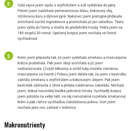
Celá vejce jsem spolu s erythritolem a solí vyšlehala do pěny.
Potom jsem zašlehala pomerančovou šťávu, kokosový olej,
citrónovou kůru a dýňové pyré. Nakonec jsem postupně přidávala
smíchané suché ingredience a promíchala již jen vařečkou. Těsto
jsem vylila do formy a vložila do předehřáté trouby. Pekla jsem na
180 stupňů 50 minut. Upečený korpus jsem nechala ve formě
vychladnout.
Krém jsem připravila tak, že jsem vyšlehala smetanu a mascarpone
krátce prošlehala. Pak jsem obojí smíchala a již jsem
nedoslazovala. (Zvýšit bílkoviny a snížit tuky můžete záměnou
mascarpone za tvaroh.) Polevu jsem dělala tak, že jsem v kastrolku
zahřála smetanu s erythritolem a kokosovým olejem. Pak jsem
kastrolek odstavila z ohně a přidala nalámanou čokoládu. Míchala
jsem, dokud nevznikla hladká jednotná hmota. Vychladlý korpus
jsem položila na velký talíř, na něj rovnoměrně rozetřela smetanový
krém a pak i lehce vychladlou čokoládovou polevu. Dort jsem
nechala přes noc zaležet v ledničce.
Makronutrienty