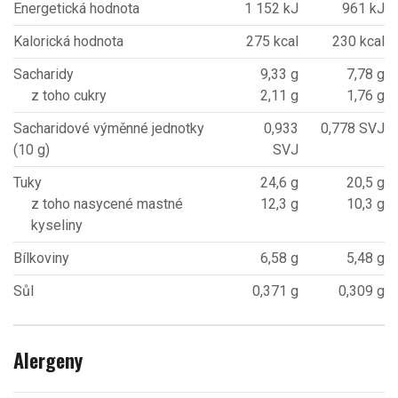
Energetická hodnota
1 152 kJ
961 kJ
Kalorická hodnota
275 kcal
230 kcal
Sacharidy
9,33 g
7,78 g
z toho cukry
2,11 g
1,76 g
Sacharidové výměnné jednotky
0,933
0,778 SVJ
(10 g)
SVJ
Tuky
24,6 g
20,5 g
z toho nasycené mastné
12,3 g
10,3 g
kyseliny
Bílkoviny
6,58 g
5,48 g
Sůl
0,371 g
0,309 g
Alergeny