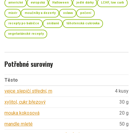
americké
evropská
Halloween
jedlé dárky
LCHF, low carb
mixér
moučníky a dezerty
oslava
pečení
recepty po babičce
snídaně
těhotenská cukrovka
vegetariánské recepty
Potřebné suroviny
Těsto
vejce slepičí střední, m
4 kusy
xylitol, cukr březový
30 g
mouka kokosová
20 g
mandle mleté
50 g