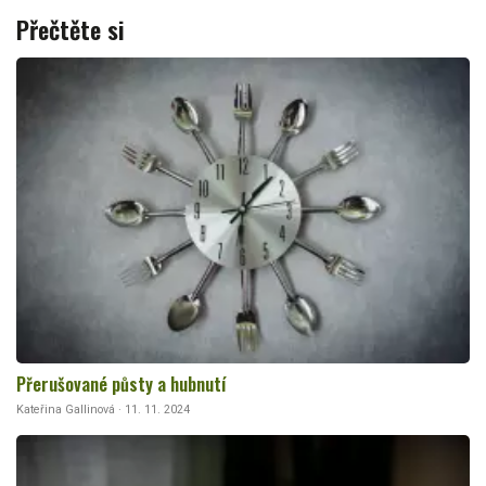
Přečtěte si
Přerušované půsty a hubnutí
Kateřina Gallinová · 11. 11. 2024