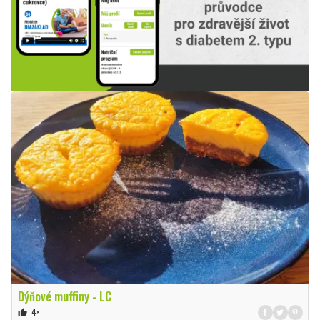
Dýňové muffiny - LC
4×
thumb_up