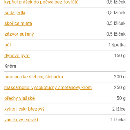
kypřící prášek do pečiva bez fosfátů
0,5 lžiček
soda jedlá
0,5 lžiček
skořice mletá
0,5 lžiček
zázvor sušený
0,5 lžiček
sůl
1 špetka
dýňové pyré
150 g
Krém
smetana ke šlehání, šlehačka
200 g
mascarpone, vysokotučný smetanový krém
250 g
ořechy vlašské
50 g
xylitol, cukr březový
2 lžíce
vanilkový extrakt
1 lžička