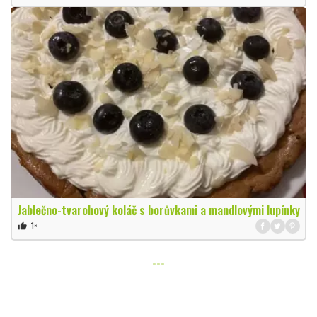
Jablečno-tvarohový koláč s borůvkami a mandlovými lupínky
1×
thumb_up