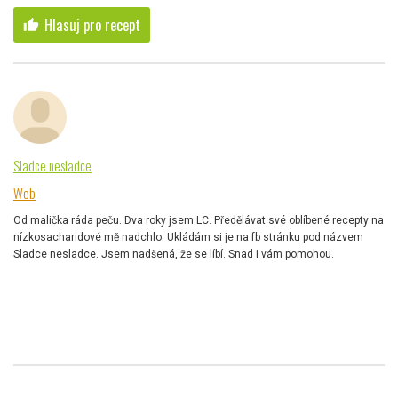
Hlasuj pro recept
thumb_up
Sladce nesladce
Web
Od malička ráda peču. Dva roky jsem LC. Předělávat své oblíbené recepty na
nízkosacharidové mě nadchlo. Ukládám si je na fb stránku pod názvem
Sladce nesladce. Jsem nadšená, že se líbí. Snad i vám pomohou.