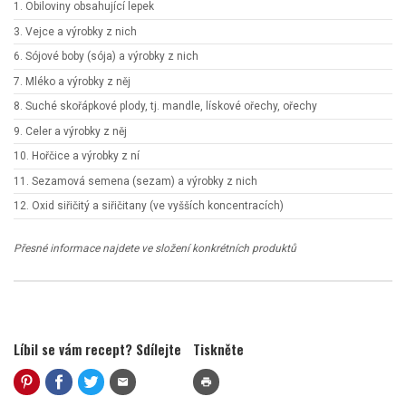
1. Obiloviny obsahující lepek
3. Vejce a výrobky z nich
6. Sójové boby (sója) a výrobky z nich
7. Mléko a výrobky z něj
8. Suché skořápkové plody, tj. mandle, lískové ořechy, ořechy
9. Celer a výrobky z něj
10. Hořčice a výrobky z ní
11. Sezamová semena (sezam) a výrobky z nich
12. Oxid siřičitý a siřičitany (ve vyšších koncentracích)
Přesné informace najdete ve složení konkrétních produktů
Líbil se vám recept? Sdílejte
Tiskněte
mail
print