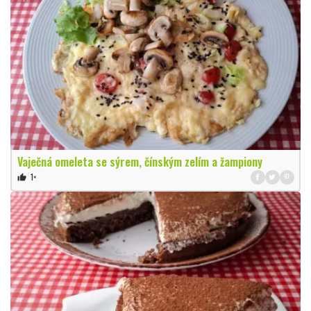
Vaječná omeleta se sýrem, čínským zelím a žampiony
1×
thumb_up