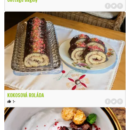
KOKOSOVÁ ROLÁDA
1×
thumb_up