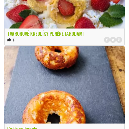
TVAROHOVÉ KNEDLÍKY PLNĚNÉ JAHODAMI
1×
thumb_up
Cottage bagely