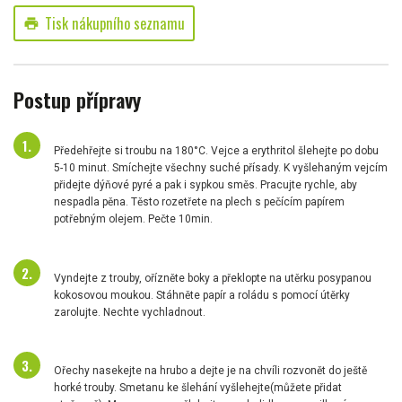
Tisk nákupního seznamu
print
Postup přípravy
Předehřejte si troubu na 180°C. Vejce a erythritol šlehejte po dobu
5-10 minut. Smíchejte všechny suché přísady. K vyšlehaným vejcím
přidejte dýňové pyré a pak i sypkou směs. Pracujte rychle, aby
nespadla pěna. Těsto rozetřete na plech s pečícím papírem
potřebným olejem. Pečte 10min.
Vyndejte z trouby, ořízněte boky a překlopte na utěrku posypanou
kokosovou moukou. Stáhněte papír a roládu s pomocí útěrky
zarolujte. Nechte vychladnout.
Ořechy nasekejte na hrubo a dejte je na chvíli rozvonět do ještě
horké trouby. Smetanu ke šlehání vyšlehejte(můžete přidat