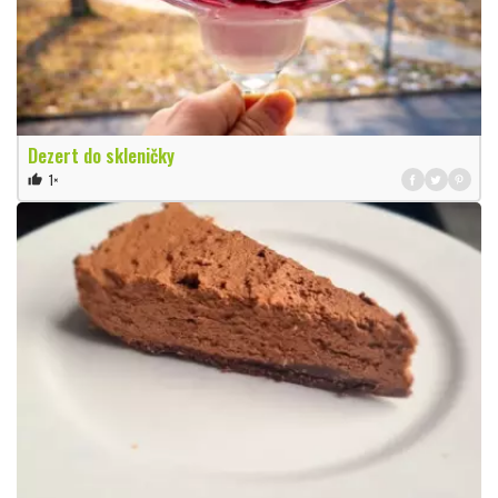
Dezert do skleničky
1×
thumb_up