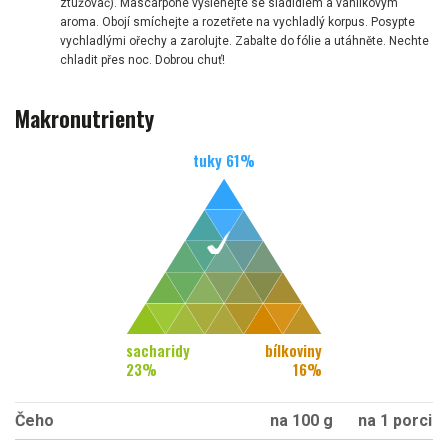
ztužovač). Mascarpone vyšlehejte se sladidlem a vanilkovým
aroma. Obojí smíchejte a rozetřete na vychladlý korpus. Posypte
vychladlými ořechy a zarolujte. Zabalte do fólie a utáhněte. Nechte
chladit přes noc. Dobrou chuť!
Makronutrienty
tuky
61
%
sacharidy
bílkoviny
23
%
16
%
Čeho
na 100 g
na 1 porci