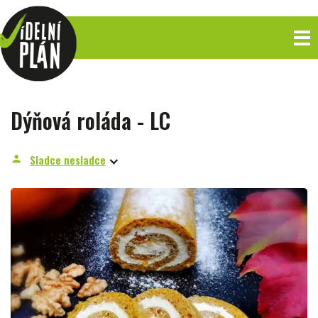
Dýňová roláda - LC
Sladce nesladce
person