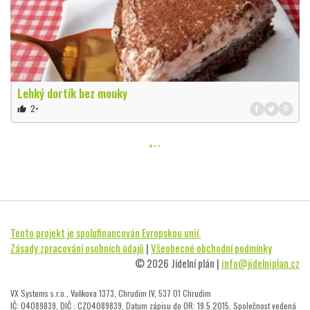
Lehký dortík bez mouky
2×
thumb_up
Tento projekt je spolufinancován Evropskou unií.
Zásady zpracování osobních údajů
|
Všeobecné obchodní podmínky
© 2026 Jídelní plán |
info@jidelniplan.cz
VX Systems s.r.o., Vaňkova 1373, Chrudim IV, 537 01 Chrudim
IČ: 04089839, DIČ : CZ04089839, Datum zápisu do OR: 19.5.2015, Společnost vedená