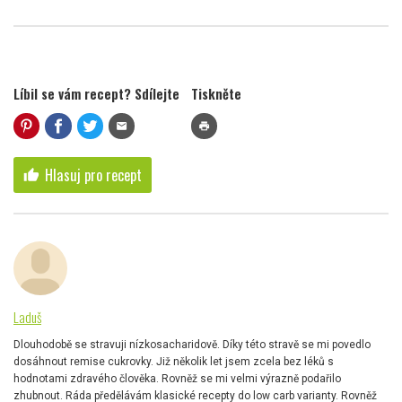
Líbil se vám recept? Sdílejte
Tiskněte
mail
print
Hlasuj pro recept
thumb_up
Laduš
Dlouhodobě se stravuji nízkosacharidově. Díky této stravě se mi povedlo
dosáhnout remise cukrovky. Již několik let jsem zcela bez léků s
hodnotami zdravého člověka. Rovněž se mi velmi výrazně podařilo
zhubnout. Ráda předělávám klasické recepty do low carb varianty. Rovněž