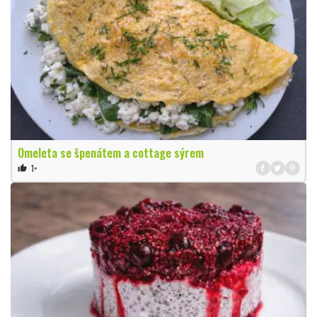
Omeleta se špenátem a cottage sýrem
1×
thumb_up