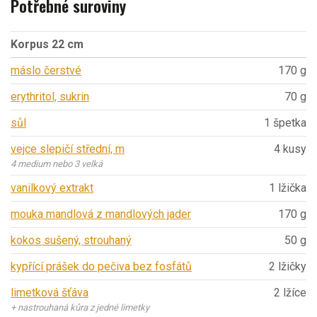
Potřebné suroviny
Korpus 22 cm
máslo čerstvé
170 g
erythritol, sukrin
70 g
sůl
1 špetka
vejce slepičí střední, m
4 kusy
4 medium nebo 3 velká
vanilkový extrakt
1 lžička
mouka mandlová z mandlových jader
170 g
kokos sušený, strouhaný
50 g
kypřící prášek do pečiva bez fosfátů
2 lžičky
limetková šťáva
2 lžíce
+ nastrouhaná kůra z jedné limetky