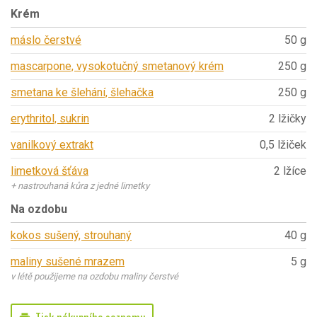
Krém
máslo čerstvé
50 g
mascarpone, vysokotučný smetanový krém
250 g
smetana ke šlehání, šlehačka
250 g
erythritol, sukrin
2 lžičky
vanilkový extrakt
0,5 lžiček
limetková šťáva
2 lžíce
+ nastrouhaná kůra z jedné limetky
Na ozdobu
kokos sušený, strouhaný
40 g
maliny sušené mrazem
5 g
v létě použijeme na ozdobu maliny čerstvé