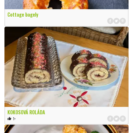
Cottage bagely
KOKOSOVÁ ROLÁDA
1×
thumb_up