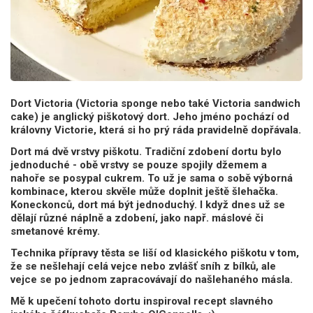
Dort Victoria (Victoria sponge nebo také Victoria sandwich
cake) je anglický piškotový dort. Jeho jméno pochází od
královny Victorie, která si ho prý ráda pravidelně dopřávala.
Dort má dvě vrstvy piškotu. Tradiční zdobení dortu bylo
jednoduché - obě vrstvy se pouze spojily džemem a
nahoře se posypal cukrem. To už je sama o sobě výborná
kombinace, kterou skvěle může doplnit ještě šlehačka.
Koneckonců, dort má být jednoduchý. I když dnes už se
dělají různé náplně a zdobení, jako např. máslové či
smetanové krémy.
Technika přípravy těsta se liší od klasického piškotu v tom,
že se nešlehají celá vejce nebo zvlášť sníh z bílků, ale
vejce se po jednom zapracovávají do našlehaného másla.
Mě k upečení tohoto dortu inspiroval recept slavného