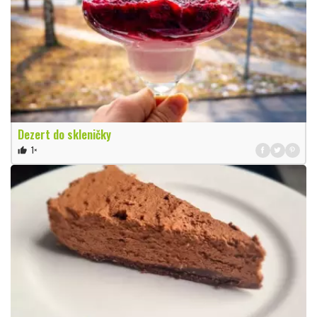
Dezert do skleničky
1×
thumb_up