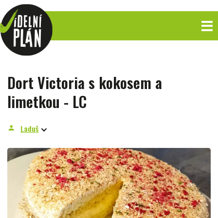
Dort Victoria s kokosem a
limetkou - LC
Laduš
person