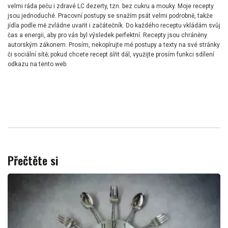
velmi ráda peču i zdravé LC dezerty, tzn. bez cukru a mouky. Moje recepty
jsou jednoduché. Pracovní postupy se snažím psát velmi podrobně, takže
jídla podle mě zvládne uvařit i začátečník. Do každého receptu vkládám svůj
čas a energii, aby pro vás byl výsledek perfektní. Recepty jsou chráněny
autorským zákonem. Prosím, nekopírujte mé postupy a texty na své stránky
či sociální sítě; pokud chcete recept šířit dál, využijte prosím funkci sdílení
odkazu na tento web.
Přečtěte si