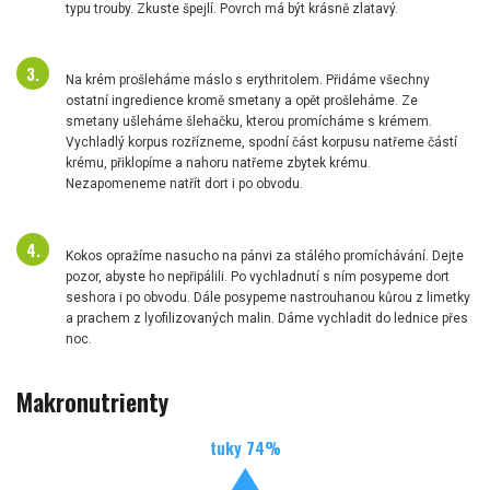
typu trouby. Zkuste špejlí. Povrch má být krásně zlatavý.
Na krém prošleháme máslo s erythritolem. Přidáme všechny
ostatní ingredience kromě smetany a opět prošleháme. Ze
smetany ušleháme šlehačku, kterou promícháme s krémem.
Vychladlý korpus rozřízneme, spodní část korpusu natřeme částí
krému, přiklopíme a nahoru natřeme zbytek krému.
Nezapomeneme natřít dort i po obvodu.
Kokos opražíme nasucho na pánvi za stálého promíchávání. Dejte
pozor, abyste ho nepřipálili. Po vychladnutí s ním posypeme dort
seshora i po obvodu. Dále posypeme nastrouhanou kůrou z limetky
a prachem z lyofilizovaných malin. Dáme vychladit do lednice přes
noc.
Makronutrienty
tuky
74
%