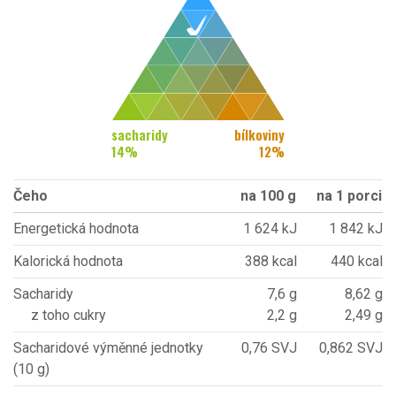
sacharidy
bílkoviny
14
%
12
%
Čeho
na 100 g
na 1 porci
Energetická hodnota
1 624 kJ
1 842 kJ
Kalorická hodnota
388 kcal
440 kcal
Sacharidy
7,6 g
8,62 g
z toho cukry
2,2 g
2,49 g
Sacharidové výměnné jednotky
0,76 SVJ
0,862 SVJ
(10 g)