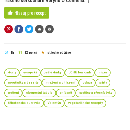
irského šéfkuchaře Roryho O'Connella. :)
Hlasuj pro recept
thumb_up
mail
print
1h
12 porcí
středně obtížné
schedule
restaurant
star
dorty
evropská
jedlé dárky
LCHF, low carb
mixér
moučníky a dezerty
mražení a chlazení
oslava
párty
pečení
slavnostní tabule
snídaně
svačiny a přesnídávky
těhotenská cukrovka
Valentýn
vegetariánské recepty