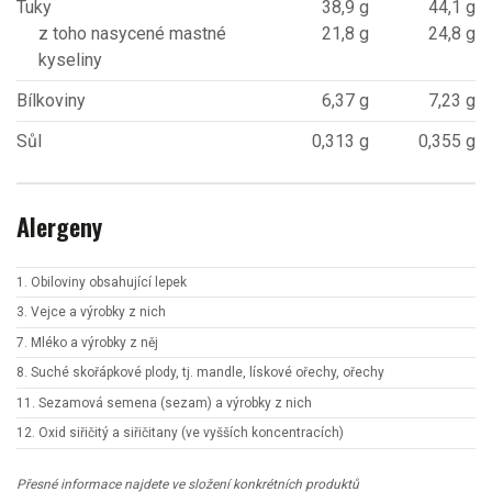
Tuky
38,9 g
44,1 g
z toho nasycené mastné
21,8 g
24,8 g
kyseliny
Bílkoviny
6,37 g
7,23 g
Sůl
0,313 g
0,355 g
Alergeny
1. Obiloviny obsahující lepek
3. Vejce a výrobky z nich
7. Mléko a výrobky z něj
8. Suché skořápkové plody, tj. mandle, lískové ořechy, ořechy
11. Sezamová semena (sezam) a výrobky z nich
12. Oxid siřičitý a siřičitany (ve vyšších koncentracích)
Přesné informace najdete ve složení konkrétních produktů