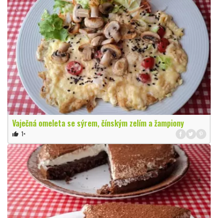
Vaječná omeleta se sýrem, čínským zelím a žampiony
1×
thumb_up