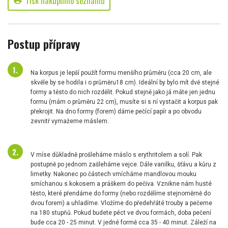
Tisk nákupního seznamu
print
Postup přípravy
Na korpus je lepší použít formu menšího průměru (cca 20 cm, ale
skvěle by se hodila i o průměru18 cm). Ideální by bylo mít dvě stejné
formy a těsto do nich rozdělit. Pokud stejně jako já máte jen jednu
formu (mám o průměru 22 cm), musíte si s ní vystačit a korpus pak
překrojit. Na dno formy (forem) dáme pečící papír a po obvodu
zevnitř vymažeme máslem.
V míse důkladně prošleháme máslo s erythritolem a solí. Pak
postupně po jednom zašleháme vejce. Dále vanilku, šťávu a kůru z
limetky. Nakonec po částech vmícháme mandlovou mouku
smíchanou s kokosem a práškem do pečiva. Vznikne nám husté
těsto, které přendáme do formy (nebo rozdělíme stejnoměrně do
dvou forem) a uhladíme. Vložíme do předehřáté trouby a pečeme
na 180 stupňů. Pokud budete péct ve dvou formách, doba pečení
bude cca 20 - 25 minut. V jedné formě cca 35 - 40 minut. Záleží na