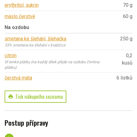
erythritol, sukrin
70 g
máslo čerstvé
60 g
Na ozdobu
smetana ke šlehání, šlehačka
250 g
33% smetana ke šlehání v krabičce
citrón
0,2
tři tenké plátky (na každý dílek přijde na ozdobu čtvrtina
kusů
plátku)
čerstvá máta
6 lístků
Tisk nákupního seznamu
print
Postup přípravy