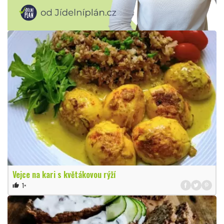
Vejce na kari s květákovou rýží
1×
thumb_up