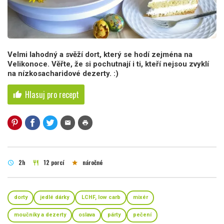
Velmi lahodný a svěží dort, který se hodí zejména na
Velikonoce. Věřte, že si pochutnají i ti, kteří nejsou zvyklí
na nízkosacharidové dezerty. :)
Hlasuj pro recept
thumb_up
mail
print
2h
12 porcí
náročné
schedule
restaurant
star
dorty
jedlé dárky
LCHF, low carb
mixér
moučníky a dezerty
oslava
párty
pečení