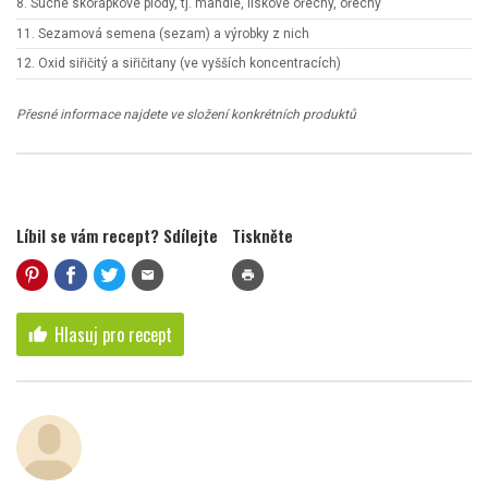
8. Suché skořápkové plody, tj. mandle, lískové ořechy, ořechy
11. Sezamová semena (sezam) a výrobky z nich
12. Oxid siřičitý a siřičitany (ve vyšších koncentracích)
Přesné informace najdete ve složení konkrétních produktů
Líbil se vám recept? Sdílejte
Tiskněte
mail
print
Hlasuj pro recept
thumb_up