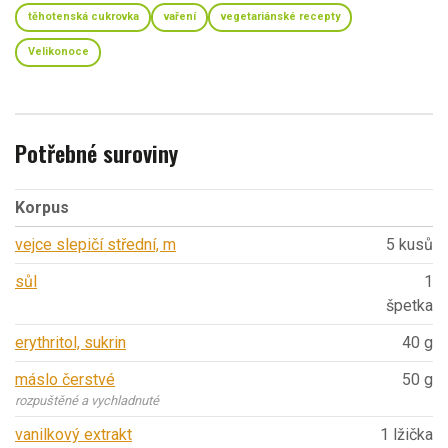
těhotenská cukrovka
vaření
vegetariánské recepty
Velikonoce
Potřebné suroviny
Korpus
vejce slepičí střední, m
5 kusů
sůl
1
špetka
erythritol, sukrin
40 g
máslo čerstvé
50 g
rozpuštěné a vychladnuté
vanilkový extrakt
1 lžička