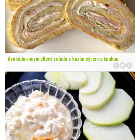
Avokádo-mozarellová roláda s kozím sýrem a šunkou