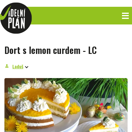
Dort s lemon curdem - LC
Laduš
person