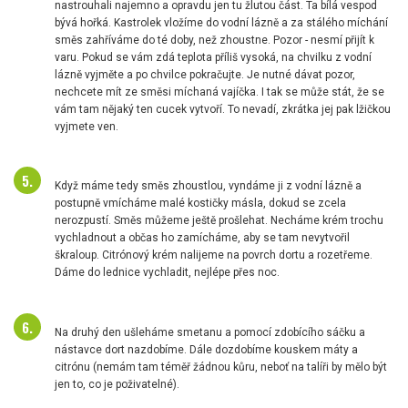
nastrouhali najemno a opravdu jen tu žlutou část. Ta bílá vespod
bývá hořká. Kastrolek vložíme do vodní lázně a za stálého míchání
směs zahříváme do té doby, než zhoustne. Pozor - nesmí přijít k
varu. Pokud se vám zdá teplota příliš vysoká, na chvilku z vodní
lázně vyjměte a po chvilce pokračujte. Je nutné dávat pozor,
nechcete mít ze směsi míchaná vajíčka. I tak se může stát, že se
vám tam nějaký ten cucek vytvoří. To nevadí, zkrátka jej pak lžičkou
vyjmete ven.
Když máme tedy směs zhoustlou, vyndáme ji z vodní lázně a
postupně vmícháme malé kostičky másla, dokud se zcela
nerozpustí. Směs můžeme ještě prošlehat. Necháme krém trochu
vychladnout a občas ho zamícháme, aby se tam nevytvořil
škraloup. Citrónový krém nalijeme na povrch dortu a rozetřeme.
Dáme do lednice vychladit, nejlépe přes noc.
Na druhý den ušleháme smetanu a pomocí zdobícího sáčku a
nástavce dort nazdobíme. Dále dozdobíme kouskem máty a
citrónu (nemám tam téměř žádnou kůru, neboť na talíři by mělo být
jen to, co je poživatelné).