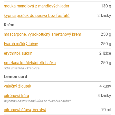
mouka mandlová z mandlových jader
130 g
kypřící prášek do pečiva bez fosfátů
2 lžičky
Krém
mascarpone, vysokotučný smetanový krém
250 g
tvaroh měkký tučný
250 g
erythritol, sukrin
2 lžíce
smetana ke šlehání, šlehačka
250 g
33% smetana v krabičce
Lemon curd
vaječný žloutek
4 kusy
citrónová kůra
4 lžičky
najemno nastrouhaná kůra ze dvou bio citrónů
citronová šťáva, čerstvá
70 ml