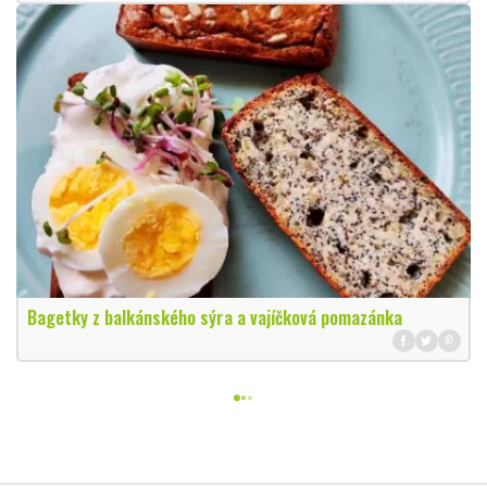
Bagetky z balkánského sýra a vajíčková pomazánka