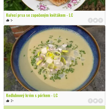
Kuřecí prsa se zapečeným květákem - LC
1×
thumb_up
Kedlubnový krém s pórkem - LC
2×
thumb_up