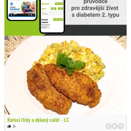
Kuřecí řízky a dýňový salát - LC
3×
thumb_up