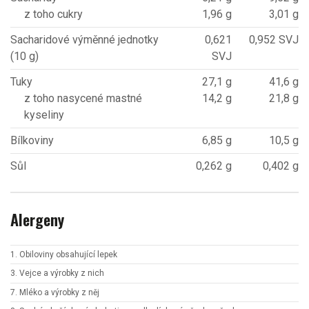
z toho cukry
1,96 g
3,01 g
Sacharidové výměnné jednotky
0,621
0,952 SVJ
(10 g)
SVJ
Tuky
27,1 g
41,6 g
z toho nasycené mastné
14,2 g
21,8 g
kyseliny
Bílkoviny
6,85 g
10,5 g
Sůl
0,262 g
0,402 g
Alergeny
1. Obiloviny obsahující lepek
3. Vejce a výrobky z nich
7. Mléko a výrobky z něj