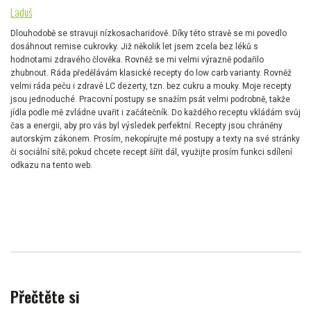
Laduš
Dlouhodobě se stravuji nízkosacharidově. Díky této stravě se mi povedlo
dosáhnout remise cukrovky. Již několik let jsem zcela bez léků s
hodnotami zdravého člověka. Rovněž se mi velmi výrazně podařilo
zhubnout. Ráda předělávám klasické recepty do low carb varianty. Rovněž
velmi ráda peču i zdravé LC dezerty, tzn. bez cukru a mouky. Moje recepty
jsou jednoduché. Pracovní postupy se snažím psát velmi podrobně, takže
jídla podle mě zvládne uvařit i začátečník. Do každého receptu vkládám svůj
čas a energii, aby pro vás byl výsledek perfektní. Recepty jsou chráněny
autorským zákonem. Prosím, nekopírujte mé postupy a texty na své stránky
či sociální sítě; pokud chcete recept šířit dál, využijte prosím funkci sdílení
odkazu na tento web.
Přečtěte si