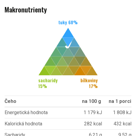
Makronutrienty
tuky
68
%
sacharidy
bílkoviny
15
%
17
%
Čeho
na 100 g
na 1 porci
Energetická hodnota
1 179 kJ
1 808 kJ
Kalorická hodnota
282 kcal
432 kcal
Sacharidy
6,21 g
9,52 g