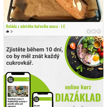
Roláda z mletého kuřecího masa - LC
3×
thumb_up