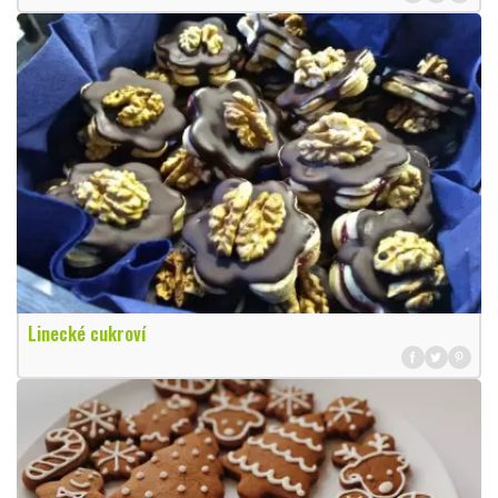
Linecké cukroví