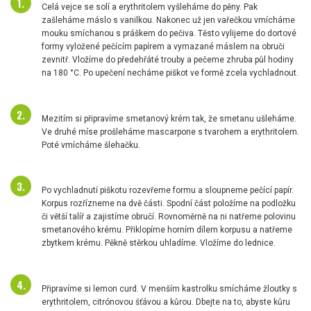
Celá vejce se solí a erythritolem vyšleháme do pěny. Pak
zašleháme máslo s vanilkou. Nakonec už jen vařečkou vmícháme
mouku smíchanou s práškem do pečiva. Těsto vylijeme do dortové
formy vyložené pečícím papírem a vymazané máslem na obruči
zevnitř. Vložíme do předehřáté trouby a pečeme zhruba půl hodiny
na 180 °C. Po upečení necháme piškot ve formě zcela vychladnout.
Mezitím si připravíme smetanový krém tak, že smetanu ušleháme.
Ve druhé míse prošleháme mascarpone s tvarohem a erythritolem.
Poté vmícháme šlehačku.
Po vychladnutí piškotu rozevřeme formu a sloupneme pečící papír.
Korpus rozřízneme na dvě části. Spodní část položíme na podložku
či větší talíř a zajistíme obručí. Rovnoměrně na ni natřeme polovinu
smetanového krému. Přiklopíme horním dílem korpusu a natřeme
zbytkem krému. Pěkně stěrkou uhladíme. Vložíme do lednice.
Připravíme si lemon curd. V menším kastrolku smícháme žloutky s
erythritolem, citrónovou šťávou a kůrou. Dbejte na to, abyste kůru