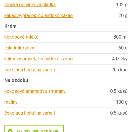
mouka pohanková hladká
102 g
kakaový prášek, holandské kakao
20 g
Krém
kokosové mléko
800 ml
cukr kokosový
60 g
kakaový prášek, holandské kakao
4 lžičky
čokoláda hořká na vaření
1,5 kus
Na ozdobu
kokosová alternativa smetany
0,5 kusů
maliny
100 g
čokoláda hořká na vaření
0,5 kusů
Tisk nákupního seznamu
print