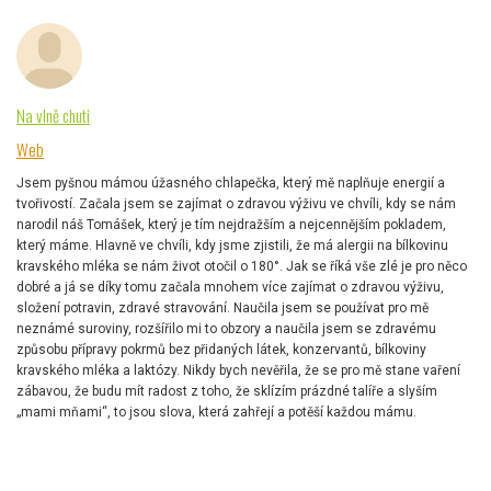
Na vlně chuti
Web
Jsem pyšnou mámou úžasného chlapečka, který mě naplňuje energií a
tvořivostí. Začala jsem se zajímat o zdravou výživu ve chvíli, kdy se nám
narodil náš Tomášek, který je tím nejdražším a nejcennějším pokladem,
který máme. Hlavně ve chvíli, kdy jsme zjistili, že má alergii na bílkovinu
kravského mléka se nám život otočil o 180°. Jak se říká vše zlé je pro něco
dobré a já se díky tomu začala mnohem více zajímat o zdravou výživu,
složení potravin, zdravé stravování. Naučila jsem se používat pro mě
neznámé suroviny, rozšířilo mi to obzory a naučila jsem se zdravému
způsobu přípravy pokrmů bez přidaných látek, konzervantů, bílkoviny
kravského mléka a laktózy. Nikdy bych nevěřila, že se pro mě stane vaření
zábavou, že budu mít radost z toho, že sklízím prázdné talíře a slyším
„mami mňami“, to jsou slova, která zahřejí a potěší každou mámu.