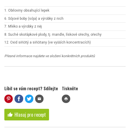
1. Obiloviny obsahující lepek
6. Sójové boby (sója) a výrobky z nich
7. Mléko a výrobky z něj
8. Suché skořápkové plody, tj. mandle, lískové ořechy, ořechy
12. Oxid siřičitý a siřičitany (ve vyšších koncentracích)
Přesné informace najdete ve složení konkrétních produktů
Líbil se vám recept? Sdílejte
Tiskněte
mail
print
Hlasuj pro recept
thumb_up