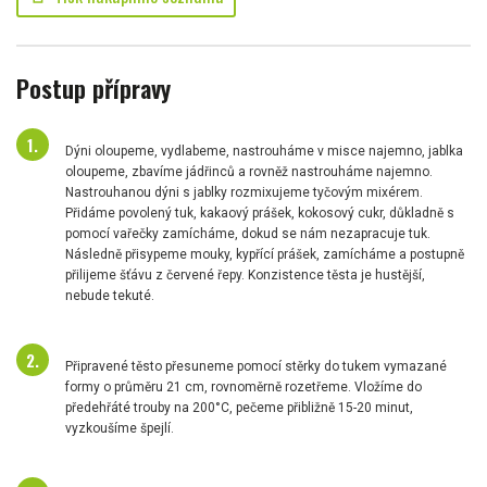
Postup přípravy
Dýni oloupeme, vydlabeme, nastrouháme v misce najemno, jablka
oloupeme, zbavíme jádřinců a rovněž nastrouháme najemno.
Nastrouhanou dýni s jablky rozmixujeme tyčovým mixérem.
Přidáme povolený tuk, kakaový prášek, kokosový cukr, důkladně s
pomocí vařečky zamícháme, dokud se nám nezapracuje tuk.
Následně přisypeme mouky, kypřící prášek, zamícháme a postupně
přilijeme šťávu z červené řepy. Konzistence těsta je hustější,
nebude tekuté.
Připravené těsto přesuneme pomocí stěrky do tukem vymazané
formy o průměru 21 cm, rovnoměrně rozetřeme. Vložíme do
předehřáté trouby na 200°C, pečeme přibližně 15-20 minut,
vyzkoušíme špejlí.