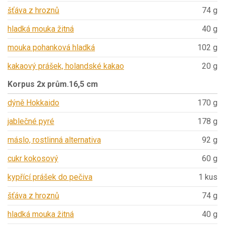
šťáva z hroznů
74 g
hladká mouka žitná
40 g
mouka pohanková hladká
102 g
kakaový prášek, holandské kakao
20 g
Korpus 2x prům.16,5 cm
dýně Hokkaido
170 g
jablečné pyré
178 g
máslo, rostlinná alternativa
92 g
cukr kokosový
60 g
kypřící prášek do pečiva
1 kus
šťáva z hroznů
74 g
hladká mouka žitná
40 g