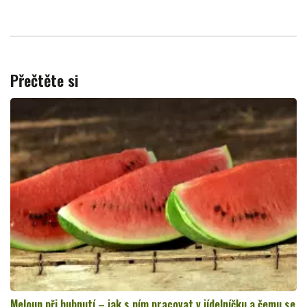
Přečtěte si
Meloun při hubnutí – jak s ním pracovat v jídelníčku a čemu se