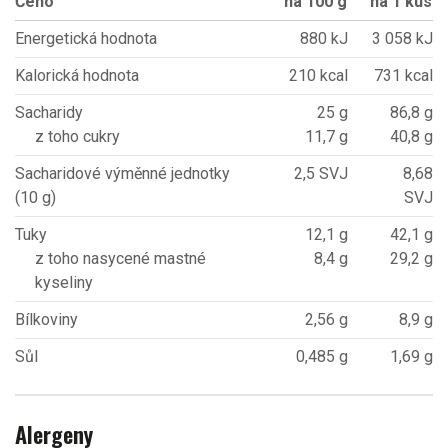
Čeho
na 100 g
na 1 kus
Energetická hodnota
880 kJ
3 058 kJ
Kalorická hodnota
210 kcal
731 kcal
Sacharidy
25 g
86,8 g
z toho cukry
11,7 g
40,8 g
Sacharidové výměnné jednotky
2,5 SVJ
8,68
(10 g)
SVJ
Tuky
12,1 g
42,1 g
z toho nasycené mastné
8,4 g
29,2 g
kyseliny
Bílkoviny
2,56 g
8,9 g
Sůl
0,485 g
1,69 g
Alergeny