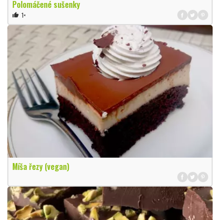
Polomáčené sušenky
1×
thumb_up
Míša řezy (vegan)