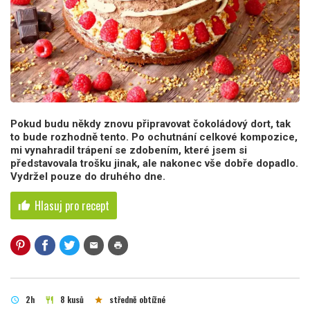
Pokud budu někdy znovu připravovat čokoládový dort, tak
to bude rozhodně tento. Po ochutnání celkové kompozice,
mi vynahradil trápení se zdobením, které jsem si
představovala trošku jinak, ale nakonec vše dobře dopadlo.
Vydržel pouze do druhého dne.
Hlasuj pro recept
thumb_up
mail
print
2h
8 kusů
středně obtížné
schedule
restaurant
star