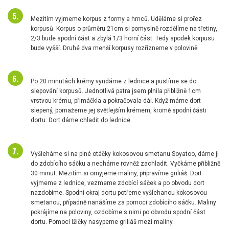
Mezitím vyjmeme korpus z formy a hrnců. Uděláme si prořez
korpusů. Korpus o průměru 21cm si pomyslně rozdělíme na třetiny,
2/3 bude spodní část a zbylá 1/3 horní část. Tedy spodek korpusu
bude vyšší. Druhé dva menší korpusy rozřízneme v polovině.
Po 20 minutách krémy vyndáme z lednice a pustíme se do
slepování korpusů. Jednotlivá patra jsem plnila přibližně 1cm
vrstvou krému, přimáčkla a pokračovala dál. Když máme dort
slepený, pomažeme jej světlejším krémem, kromě spodní části
dortu. Dort dáme chladit do lednice.
Vyšleháme si na plné otáčky kokosovou smetanu Soyatoo, dáme ji
do zdobícího sáčku a necháme rovněž zachladit. Vyčkáme přibližně
30 minut. Mezitím si omyjeme maliny, připravíme griliáš. Dort
vyjmeme z lednice, vezmeme zdobící sáček a po obvodu dort
nazdobíme. Spodní okraj dortu potřeme vyšlehanou kokosovou
smetanou, případně nanášíme za pomoci zdobícího sáčku. Maliny
pokrájíme na poloviny, ozdobíme s nimi po obvodu spodní část
dortu. Pomocí lžičky nasypeme griliáš mezi maliny.