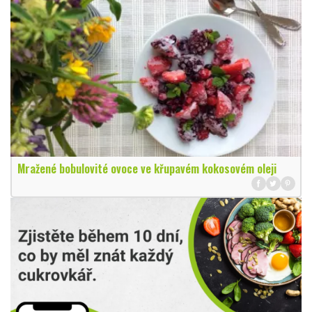
Mražené bobulovité ovoce ve křupavém kokosovém oleji