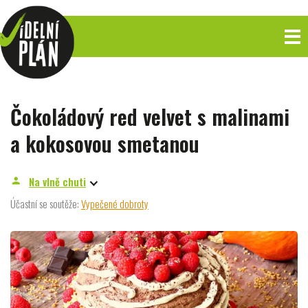
Čokoládový red velvet s malinami
a kokosovou smetanou
Na vlně chuti
person
Účastní se soutěže:
Vypečené dobroty