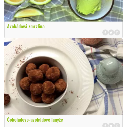
Avokádová zmrzlina
Čokoládovo-avokádové lanýže