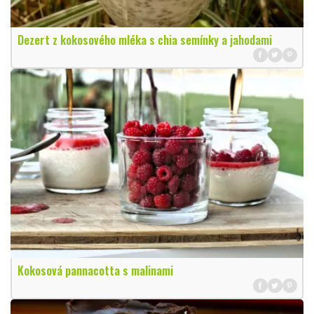
Dezert z kokosového mléka s chia semínky a jahodami
Kokosová pannacotta s malinami