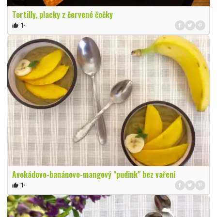
Tortilly, placky z červené čočky
1×
thumb_up
Avokádovo-banánovo-mangový "pudink" bez vaření
1×
thumb_up