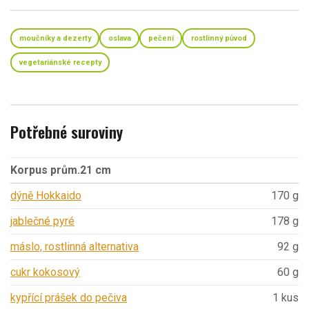
moučníky a dezerty
oslava
pečení
rostlinný původ
vegetariánské recepty
Potřebné suroviny
Korpus prům.21 cm
dýně Hokkaido
170 g
jablečné pyré
178 g
máslo, rostlinná alternativa
92 g
cukr kokosový
60 g
kypřící prášek do pečiva
1 kus