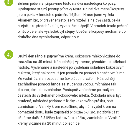
Během pečení si připravíme těsto na dva následující korpusy.
Opakujeme stejný postup přípravy těsta. Druhé dva menší korpusy
jsem pekla v hrncích o průměru 16,5cm. Hrnce jsem vytřela
Alsanem bio, připravené těsto jsem rozdělila na dvě části, pekla
stejně jako předcházející, vyzkoušíme špejlí. V hrncích trvalo pečení
o něco déle, ale výsledek byl stejný. Upečené korpusy necháme do
druhého dne vychladnout, odpočinout.
Druhý den ráno si připravíme krém. Kokosové mléko vložíme do
mrazáku na 45 minut. Následně jej vyjmeme, přendáme do šlehací
nádoby. Vyšleháme a následně po vyšlehání osladíme kokosovým
cukrem, který nakonec již jen pomalu za pomoci šlehače vmísíme.
Ve vodní lázni si rozpustíme čokoládu na vaření. Následně ji
zachladíme pomocí hrnce se studenou vodou, mícháme tak
dlouho, dokud nezchladne. Postupně vmícháme po malých
částech do vyšlehaného kokosového mléka. Čokoláda musí být
studená, následně přidáme 2 lžičky kakaového prášku, opět
zamícháme. Vzniklý krém rozdělíme, aby nám vyšel krém na
pomazání dortu, bude zapotřebí přibližně 6-8 lžic. Do zbylé části
přidáme další 2-3 lžičky kakaového prášku, zamícháme. Vzniklé
krémy vložíme na 20 minut do lednice.