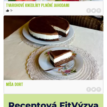
TVAROHOVÉ KNEDLÍKY PLNĚNÉ JAHODAMI
1×
thumb_up
MÍŠA DORT