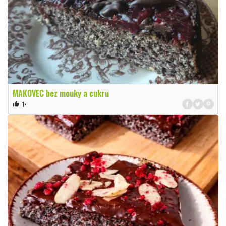
MAKOVEC bez mouky a cukru
1×
thumb_up