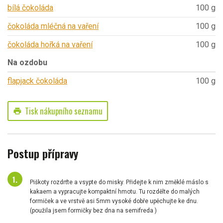
bílá čokoláda
100 g
čokoláda mléčná na vaření
100 g
čokoláda hořká na vaření
100 g
Na ozdobu
flapjack čokoláda
100 g
Tisk nákupního seznamu
print
Postup přípravy
Piškoty rozdrťte a vsypte do misky. Přidejte k nim změklé máslo s
kakaem a vypracujte kompaktní hmotu. Tu rozdělte do malých
formiček a ve vrstvě asi 5mm vysoké dobře upěchujte ke dnu.
(použila jsem formičky bez dna na semifreda )