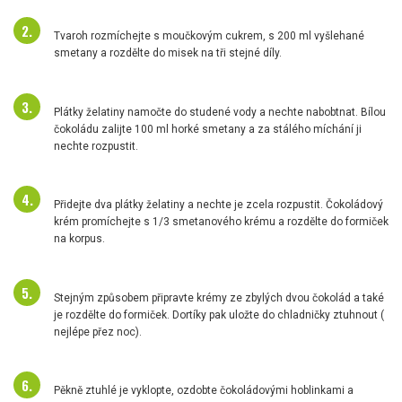
Tvaroh rozmíchejte s moučkovým cukrem, s 200 ml vyšlehané
smetany a rozdělte do misek na tři stejné díly.
Plátky želatiny namočte do studené vody a nechte nabobtnat. Bílou
čokoládu zalijte 100 ml horké smetany a za stálého míchání ji
nechte rozpustit.
Přidejte dva plátky želatiny a nechte je zcela rozpustit. Čokoládový
krém promíchejte s 1/3 smetanového krému a rozdělte do formiček
na korpus.
Stejným způsobem připravte krémy ze zbylých dvou čokolád a také
je rozdělte do formiček. Dortíky pak uložte do chladničky ztuhnout (
nejlépe přez noc).
Pěkně ztuhlé je vyklopte, ozdobte čokoládovými hoblinkami a