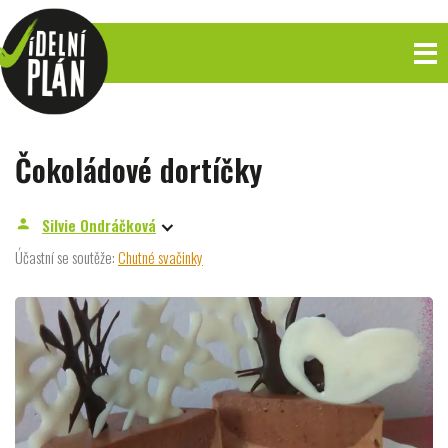
Čokoládové dortíčky
Silvie Ondráčková
person
Účastní se soutěže:
Chutné svačinky