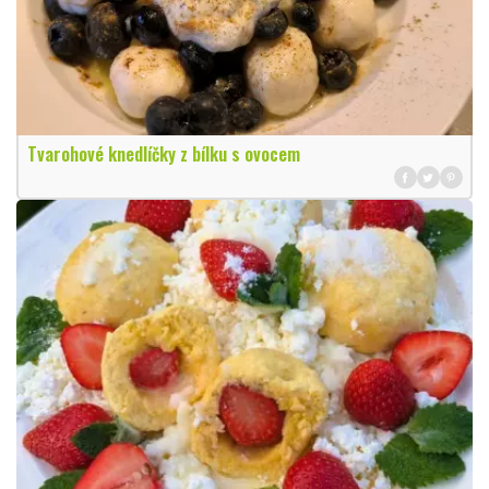
Tvarohové knedlíčky z bílku s ovocem