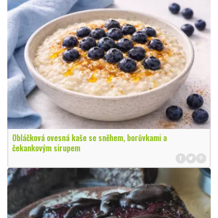
Obláčková ovesná kaše se sněhem, borůvkami a
čekankovým sirupem