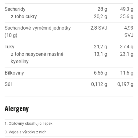
Sacharidy
28 g
49,3 g
z toho cukry
20,2 g
35,6 g
Sacharidové výměnné jednotky
2,8 SVJ
4,93
(10 g)
SVJ
Tuky
21,2 g
37,4 g
z toho nasycené mastné
13,1 g
23,1 g
kyseliny
Bílkoviny
6,56 g
11,6 g
Sůl
0,112 g
0,197 g
Alergeny
1. Obiloviny obsahující lepek
3. Vejce a výrobky z nich