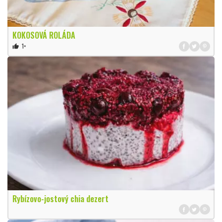
KOKOSOVÁ ROLÁDA
1×
thumb_up
Rybízovo-jostový chia dezert