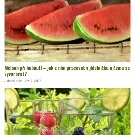
Meloun při hubnutí – jak s ním pracovat v jídelníčku a čemu se
vyvarovat?
Jídelní plán · 29. 7. 2026