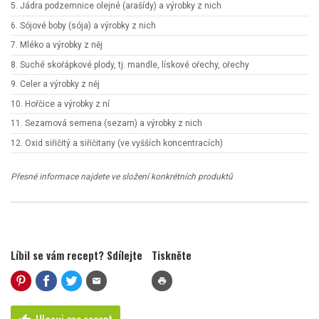
5. Jádra podzemnice olejné (arašídy) a výrobky z nich
6. Sójové boby (sója) a výrobky z nich
7. Mléko a výrobky z něj
8. Suché skořápkové plody, tj. mandle, lískové ořechy, ořechy
9. Celer a výrobky z něj
10. Hořčice a výrobky z ní
11. Sezamová semena (sezam) a výrobky z nich
12. Oxid siřičitý a siřičitany (ve vyšších koncentracích)
Přesné informace najdete ve složení konkrétních produktů
Líbil se vám recept? Sdílejte
Tiskněte
mail
print