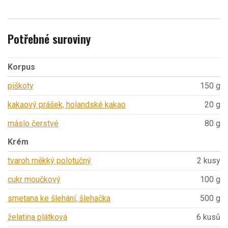
Potřebné suroviny
Korpus
piškoty
150 g
kakaový prášek, holandské kakao
20 g
máslo čerstvé
80 g
Krém
tvaroh měkký polotučný
2 kusy
cukr moučkový
100 g
smetana ke šlehání, šlehačka
500 g
želatina plátková
6 kusů