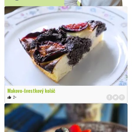
Makovo-švestkový koláč
2×
thumb_up