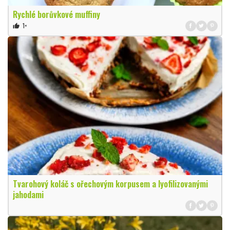
Rychlé borůvkové muffiny
1×
thumb_up
Tvarohový koláč s ořechovým korpusem a lyofilizovanými
jahodami