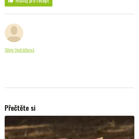
Hlasuj pro recept
thumb_up
Silvie Ondráčková
Přečtěte si