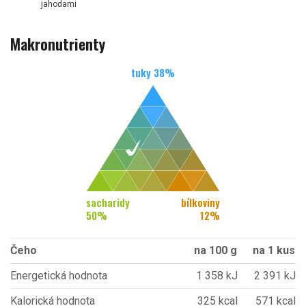
jahodami
Makronutrienty
tuky
38
%
sacharidy
bílkoviny
50
%
12
%
Čeho
na 100 g
na 1 kus
Energetická hodnota
1 358 kJ
2 391 kJ
Kalorická hodnota
325 kcal
571 kcal