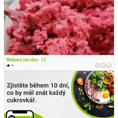
Malinová zmrzlina - LC
1×
thumb_up