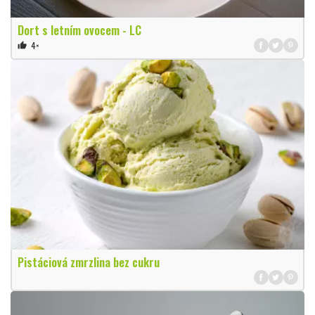
Dort s letním ovocem - LC
4×
thumb_up
Pistáciová zmrzlina bez cukru