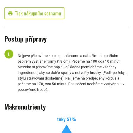
Tisk nákupního seznamu
print
Postup přípravy
Nejprve připravíme korpus, smícháme a natlačíme do pečícím
papírem vystlané formy (18 cm). Pečeme na 180 cca 10 minut.
Mezitím si připravíme náplň - důkladně promícháme všechny
ingredience, aby se dobře spojily a netvořily hrudky. (Podlr potřeby a
stylu stravování dosladíme). Nalijeme na předpečený korpus a
pečeme na 170, cca 50 minut. Po upečení necháme vystydnout v
pootevřené troubě.
Makronutrienty
tuky
57
%