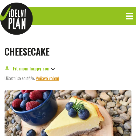
CHEESECAKE
Fit mom happy son
person
Účastní se soutěže:
Voňavé vaření