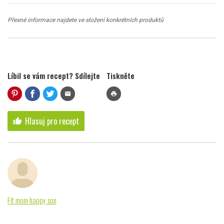
Přesné informace najdete ve složení konkrétních produktů
Líbil se vám recept? Sdílejte
Tiskněte
mail
print
Hlasuj pro recept
thumb_up
Fit mom happy son