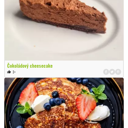
Čokoládový cheesecake
3×
thumb_up