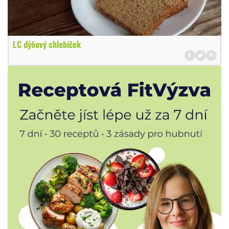
LC dýňový chlebíček