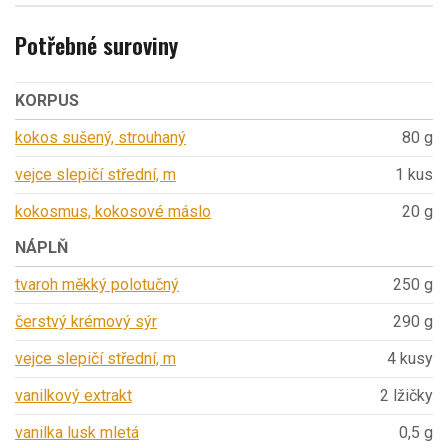
Potřebné suroviny
KORPUS
kokos sušený, strouhaný
80 g
vejce slepičí střední, m
1 kus
kokosmus, kokosové máslo
20 g
NÁPLŇ
tvaroh měkký polotučný
250 g
čerstvý krémový sýr
290 g
vejce slepičí střední, m
4 kusy
vanilkový extrakt
2 lžičky
vanilka lusk mletá
0,5 g