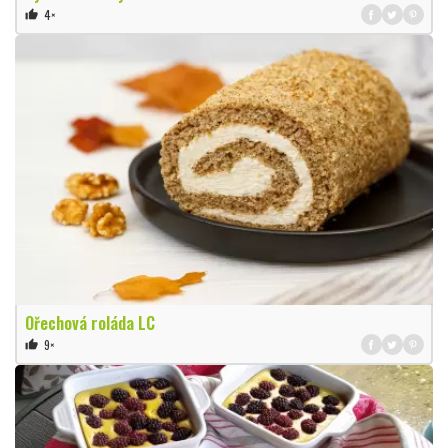
4×
thumb_up
Ořechová roláda LC
9×
thumb_up