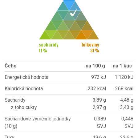
sacharidy
bílkoviny
11
%
31
%
Čeho
na 100 g
na 1 kus
Energetická hodnota
972 kJ
1 120 kJ
Kalorická hodnota
232 kcal
268 kcal
Sacharidy
3,89 g
4,48 g
z toho cukry
2,97 g
3,43 g
Sacharidové výměnné jednotky
0,389
0,448
(10 g)
SVJ
SVJ
Tuky
19,6 g
22,6 g