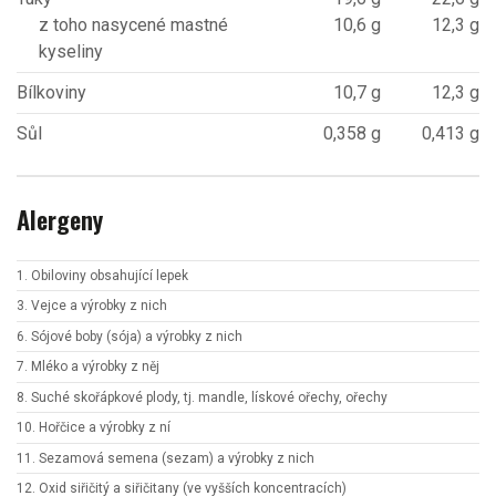
z toho nasycené mastné
10,6 g
12,3 g
kyseliny
Bílkoviny
10,7 g
12,3 g
Sůl
0,358 g
0,413 g
Alergeny
1. Obiloviny obsahující lepek
3. Vejce a výrobky z nich
6. Sójové boby (sója) a výrobky z nich
7. Mléko a výrobky z něj
8. Suché skořápkové plody, tj. mandle, lískové ořechy, ořechy
10. Hořčice a výrobky z ní
11. Sezamová semena (sezam) a výrobky z nich
12. Oxid siřičitý a siřičitany (ve vyšších koncentracích)