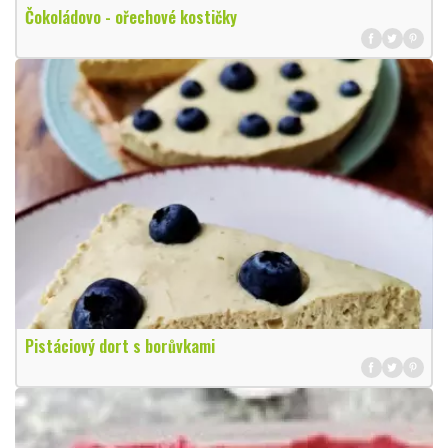
Čokoládovo - ořechové kostičky
Pistáciový dort s borůvkami