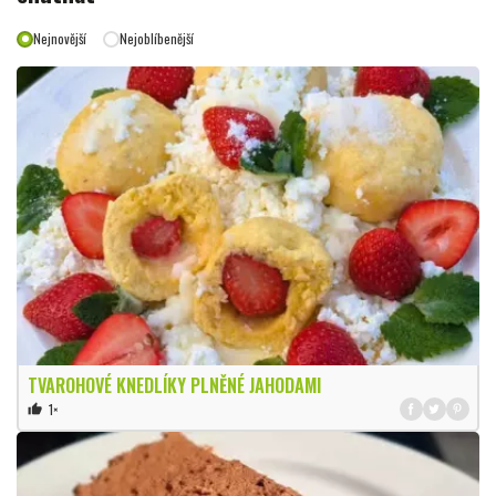
Nejnovější
Nejoblíbenější
TVAROHOVÉ KNEDLÍKY PLNĚNÉ JAHODAMI
1×
thumb_up