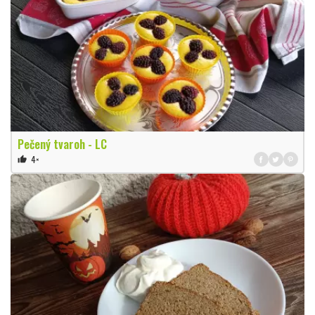
Pečený tvaroh - LC
4×
thumb_up