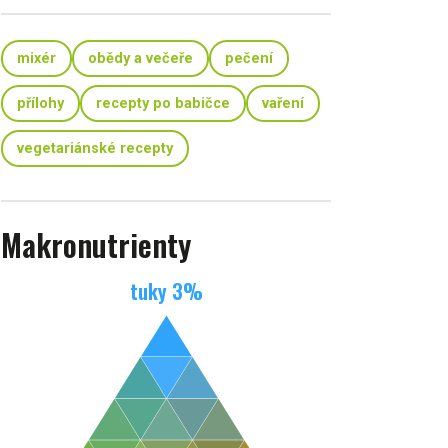
mixér
obědy a večeře
pečení
přílohy
recepty po babičce
vaření
vegetariánské recepty
Makronutrienty
tuky
3
%