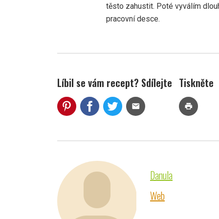
těsto zahustit. Poté vyválím dlo
pracovní desce.
Líbil se vám recept? Sdílejte
Tiskněte
mail
print
Danula
Web