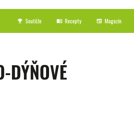
Soutěže
Recepty
Magazín
emoji_events
menu_book
newspaper
-DÝŇOVÉ