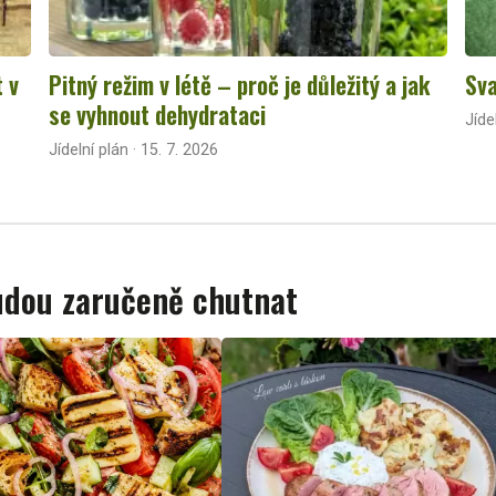
t v
Pitný režim v létě – proč je důležitý a jak
Sva
se vyhnout dehydrataci
Jíde
Jídelní plán · 15. 7. 2026
budou zaručeně chutnat