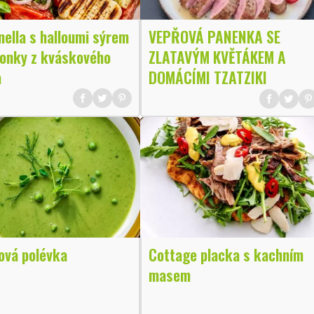
ella s halloumi sýrem
VEPŘOVÁ PANENKA SE
tonky z kváskového
ZLATAVÝM KVĚTÁKEM A
a
DOMÁCÍMI TZATZIKI
ová polévka
Cottage placka s kachním
masem