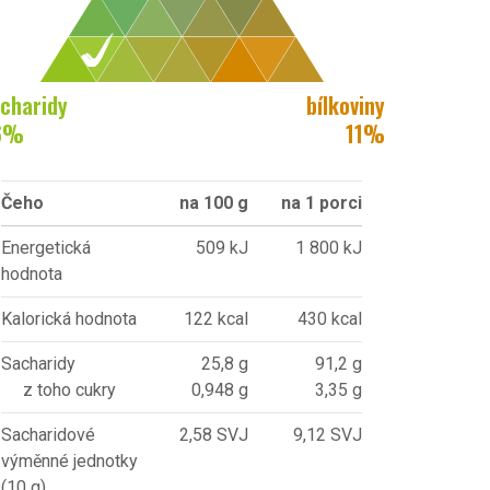
charidy
bílkoviny
6
%
11
%
Čeho
na 100 g
na 1 porci
Energetická
509 kJ
1 800 kJ
hodnota
Kalorická hodnota
122 kcal
430 kcal
Sacharidy
25,8 g
91,2 g
z toho cukry
0,948 g
3,35 g
Sacharidové
2,58 SVJ
9,12 SVJ
výměnné jednotky
(10 g)