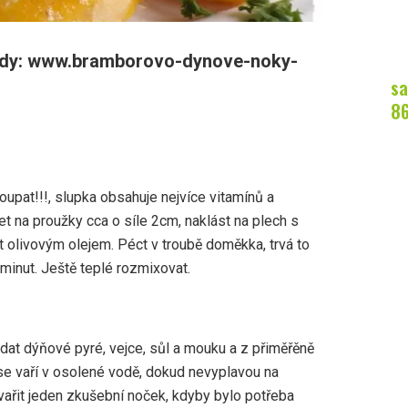
 tady: www.bramborovo-dynove-noky-
sa
8
oupat!!!, slupka obsahuje nejvíce vitamínů a
t na proužky cca o síle 2cm, naklást na plech s
t olivovým olejem. Péct v troubě doměkka, trvá to
 minut. Ještě teplé rozmixovat.
dat dýňové pyré, vejce, sůl a mouku a z přiměřěně
 se vaří v osolené vodě, dokud nevyplavou na
 vařit jeden zkušební noček, kdyby bylo potřeba