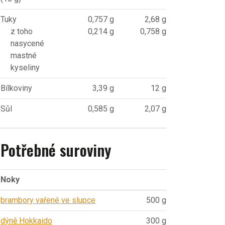
Tuky
0,757 g
2,68 g
z toho
0,214 g
0,758 g
nasycené
mastné
kyseliny
Bílkoviny
3,39 g
12 g
Sůl
0,585 g
2,07 g
Potřebné suroviny
Noky
brambory vařené ve slupce
500 g
dýně Hokkaido
300 g