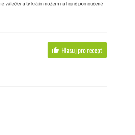
uhé válečky a ty krájím nožem na hojně pomoučené
Hlasuj pro recept
thumb_up