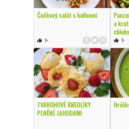
Čočkový salát s halloumi
Panzan
a kru
chleb
1×
1×
thumb_up
thumb_up
TVAROHOVÉ KNEDLÍKY
Hrášk
PLNĚNÉ JAHODAMI