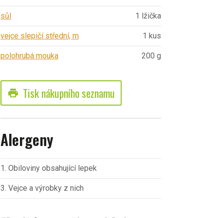
sůl
1 lžička
vejce slepičí střední, m
1 kus
polohrubá mouka
200 g
Tisk nákupního seznamu
print
Alergeny
1. Obiloviny obsahující lepek
3. Vejce a výrobky z nich