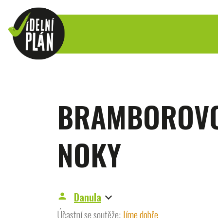
BRAMBOROVO
NOKY
Danula
person
Účastní se soutěže:
Jíme dobře