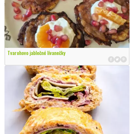
Tvarohovo jablečné lívanečky