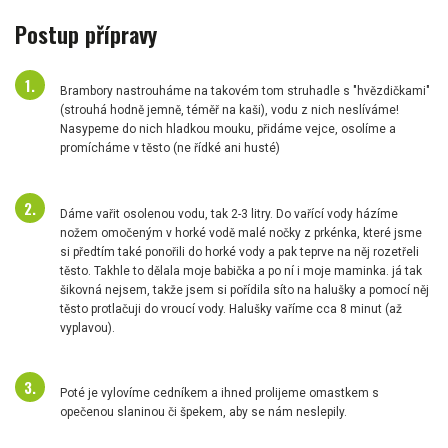
Postup přípravy
Brambory nastrouháme na takovém tom struhadle s "hvězdičkami"
(strouhá hodně jemně, téměř na kaši), vodu z nich neslíváme!
Nasypeme do nich hladkou mouku, přidáme vejce, osolíme a
promícháme v těsto (ne řídké ani husté)
Dáme vařit osolenou vodu, tak 2-3 litry. Do vařící vody házíme
nožem omočeným v horké vodě malé nočky z prkénka, které jsme
si předtím také ponořili do horké vody a pak teprve na něj rozetřeli
těsto. Takhle to dělala moje babička a po ní i moje maminka. já tak
šikovná nejsem, takže jsem si pořídila síto na halušky a pomocí něj
těsto protlačuji do vroucí vody. Halušky vaříme cca 8 minut (až
vyplavou).
Poté je vylovíme cedníkem a ihned prolijeme omastkem s
opečenou slaninou či špekem, aby se nám neslepily.