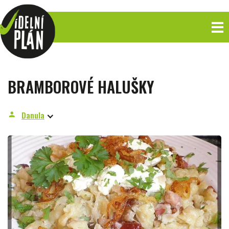
BRAMBOROVÉ HALUŠKY
Danula
person