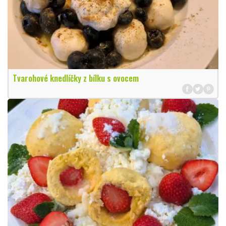
Tvarohové knedlíčky z bílku s ovocem