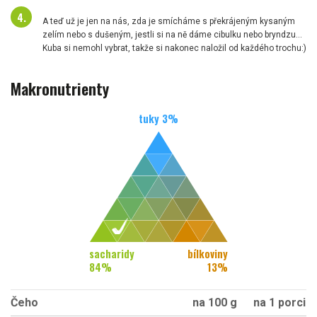
A teď už je jen na nás, zda je smícháme s překrájeným kysaným
zelím nebo s dušeným, jestli si na ně dáme cibulku nebo bryndzu...
Kuba si nemohl vybrat, takže si nakonec naložil od každého trochu:)
Makronutrienty
tuky
3
%
sacharidy
bílkoviny
84
%
13
%
Čeho
na 100 g
na 1 porci