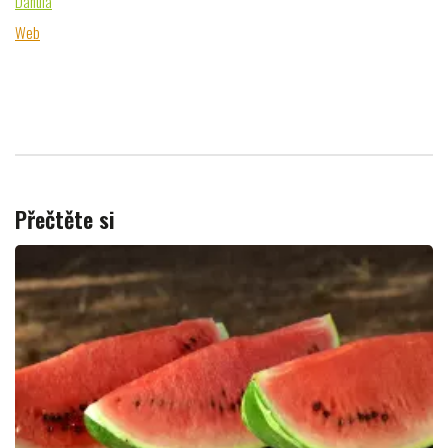
Danula
Web
Přečtěte si