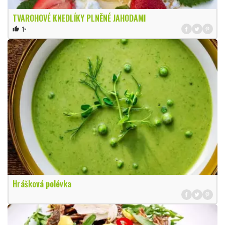
TVAROHOVÉ KNEDLÍKY PLNĚNÉ JAHODAMI
1×
thumb_up
Hrášková polévka