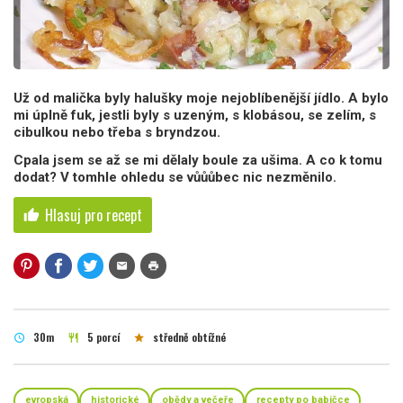
Už od malička byly halušky moje nejoblíbenější jídlo. A bylo
mi úplně fuk, jestli byly s uzeným, s klobásou, se zelím, s
cibulkou nebo třeba s bryndzou.
Cpala jsem se až se mi dělaly boule za ušima. A co k tomu
dodat? V tomhle ohledu se vůůůbec nic nezměnilo.
Hlasuj pro recept
thumb_up
mail
print
30m
5 porcí
středně obtížné
schedule
restaurant
star
evropská
historické
obědy a večeře
recepty po babičce