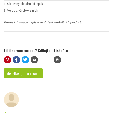
1. Obiloviny obsahující lepek
3. Vejce a výrobky z nich
Přesné informace najdete ve složení konkrétních produktů
Líbil se vám recept? Sdílejte
Tiskněte
mail
print
Hlasuj pro recept
thumb_up