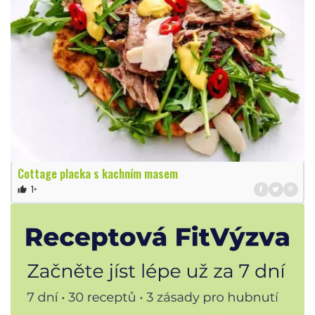
Cottage placka s kachním masem
1×
thumb_up