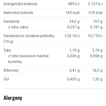
Energetická hodnota
689 kJ
2 157 kJ
Kalorická hodnota
165 kcal
516 kcal
Sacharidy
34,2 g
107 g
z toho cukry
0,237 g
0,741 g
Sacharidové výměnné jednotky
3,42 SVJ
10,7 SVJ
(10 g)
Tuky
1,19 g
3,74 g
z toho nasycené mastné
0,306 g
0,958 g
kyseliny
Bílkoviny
5,41 g
16,9 g
Sůl
0,435 g
1,36 g
Alergeny