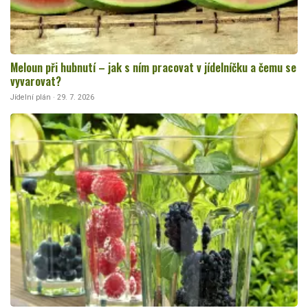
Meloun při hubnutí – jak s ním pracovat v jídelníčku a čemu se
vyvarovat?
Jídelní plán · 29. 7. 2026