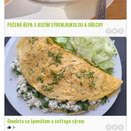
PEČENÁ ŘEPA S KOZÍM SÝREM,RUKOLOU A OŘECHY
Omeleta se špenátem a cottage sýrem
1×
thumb_up