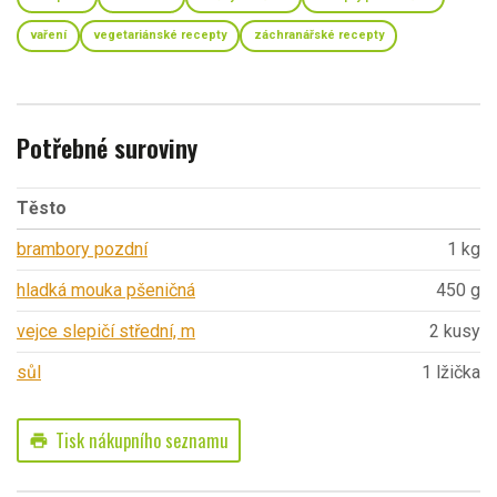
vaření
vegetariánské recepty
záchranářské recepty
Potřebné suroviny
Těsto
brambory pozdní
1 kg
hladká mouka pšeničná
450 g
vejce slepičí střední, m
2 kusy
sůl
1 lžička
Tisk nákupního seznamu
print