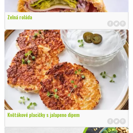
Zelná roláda
Květákové placičky s jalapeno dipem