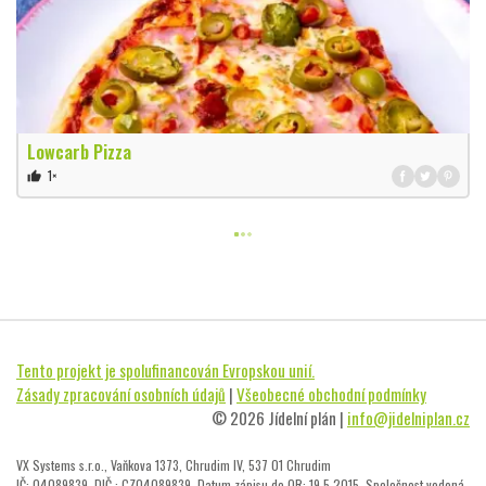
Lowcarb Pizza
1×
thumb_up
Tento projekt je spolufinancován Evropskou unií.
Zásady zpracování osobních údajů
|
Všeobecné obchodní podmínky
© 2026 Jídelní plán |
info@jidelniplan.cz
VX Systems s.r.o., Vaňkova 1373, Chrudim IV, 537 01 Chrudim
IČ: 04089839, DIČ : CZ04089839, Datum zápisu do OR: 19.5.2015, Společnost vedená