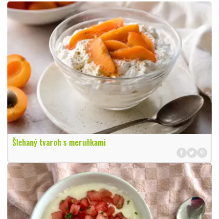
Šlehaný tvaroh s meruňkami