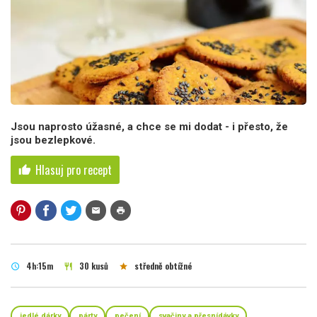
Jsou naprosto úžasné, a chce se mi dodat - i přesto, že
jsou bezlepkové.
Hlasuj pro recept
thumb_up
mail
print
4h:15m
30 kusů
středně obtížné
schedule
restaurant
star
jedlé dárky
párty
pečení
svačiny a přesnídávky