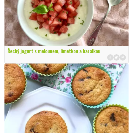
Řecký jogurt s melounem, limetkou a bazalkou