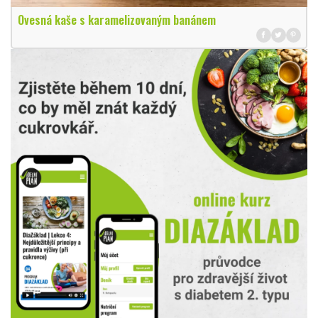
Ovesná kaše s karamelizovaným banánem