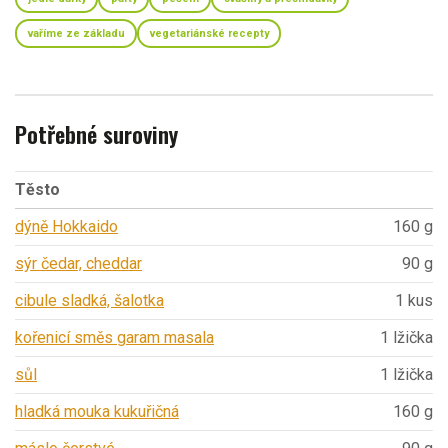
vaříme ze základu
vegetariánské recepty
Potřebné suroviny
Těsto
dýně Hokkaido
160 g
sýr čedar, cheddar
90 g
cibule sladká, šalotka
1 kus
kořenicí směs garam masala
1 lžička
sůl
1 lžička
hladká mouka kukuřičná
160 g