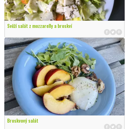
Svěží salát z mozzarelly a broskví
Broskvový salát