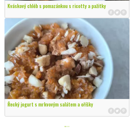
Kváskový chléb s pomazánkou s ricotty a pažitky
Řecký jogurt s mrkvovým salátem a oříšky