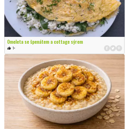
Omeleta se špenátem a cottage sýrem
1×
thumb_up