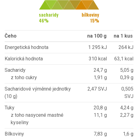
sacharidy
bílkoviny
46
%
15
%
Čeho
na 100 g
na 1 kus
Energetická hodnota
1 295 kJ
264 kJ
Kalorická hodnota
310 kcal
63,1 kcal
Sacharidy
24,7 g
5,05 g
z toho cukry
1,91 g
0,39 g
Sacharidové výměnné jednotky
2,47 SVJ
0,505
(10 g)
SVJ
Tuky
20,8 g
4,24 g
z toho nasycené mastné
11,1 g
2,27 g
kyseliny
Bílkoviny
7,83 g
1,6 g