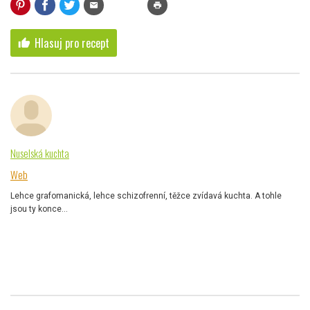
mail
print
Hlasuj pro recept
thumb_up
Nuselská kuchta
Web
Lehce grafomanická, lehce schizofrenní, těžce zvídavá kuchta. A tohle
jsou ty konce...