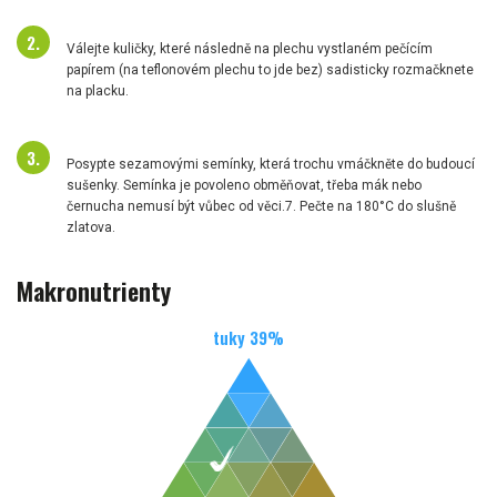
Válejte kuličky, které následně na plechu vystlaném pečícím
papírem (na teflonovém plechu to jde bez) sadisticky rozmačknete
na placku.
Posypte sezamovými semínky, která trochu vmáčkněte do budoucí
sušenky. Semínka je povoleno obměňovat, třeba mák nebo
černucha nemusí být vůbec od věci.7. Pečte na 180°C do slušně
zlatova.
Makronutrienty
tuky
39
%