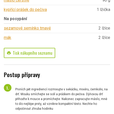
máslo čerstvé
90 g
kypřící prášek do pečiva
1 lžička
Na posypání
sezamové semínko tmavé
2 lžíce
mák
2 lžíce
Tisk nákupního seznamu
print
Postup přípravy
Prvních pět ingrediencí rozmixujte v sekáčku, mixéru, čemkoliv, na
drť. Mouku smíchejte se solí a práškem do pečiva. Dýňovou drť
přihoďte k mouce a promíchejte. Nakonec zapracujte máslo, mně
to šlo nejlépe prsty, až vznikne kompaktní těsto. Nechte ho
odpočinout zhruba hodinku