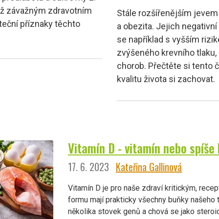
až závažným zdravotním
Stále rozšířenějším jevem
eční příznaky těchto
a obezita. Jejich negativní
se například s vyšším rizi
zvýšeného krevního tlaku, 
chorob. Přečtěte si tento č
kvalitu života si zachovat.
Vitamín D - vitamín nebo spíš
17. 6. 2023
Kateřina Gallinová
Vitamín D je pro naše zdraví kritickým, recep
formu mají prakticky všechny buňky našeho t
několika stovek genů a chová se jako stero