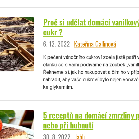
Proč si udělat domácí vanilkov
cukr ?
6. 12. 2022
Kateřina Gallinová
K pečení vánočního cukroví zcela jistě patří 
článku se s vámi podíváme na zoubek „vanil
Řekneme si, jak ho nakupovat a čím ho v př
nahradit, aby vaše cukroví bylo nejen voňavé
ke glykemiím.
5 receptů na domácí zmrzliny p
nebo při hubnutí
30. 8. 2022
Jabli