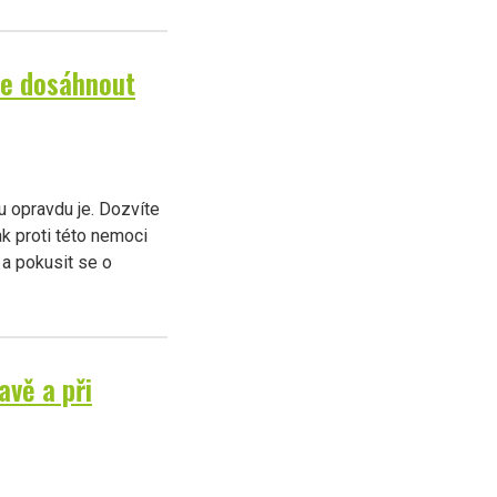
ze dosáhnout
u opravdu je. Dozvíte
ak proti této nemoci
 a pokusit se o
avě a při