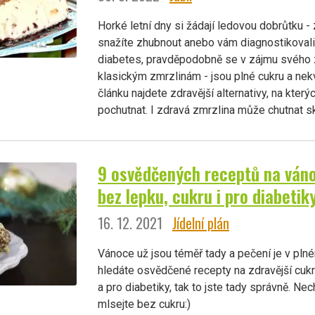
Horké letní dny si žádají ledovou dobrůtku -
snažíte zhubnout anebo vám diagnostikoval
diabetes, pravděpodobně se v zájmu svého 
klasickým zmrzlinám - jsou plné cukru a nekv
článku najdete zdravější alternativy, na kter
pochutnat. I zdravá zmrzlina může chutnat s
9 osvědčených receptů na váno
bez lepku, cukru i pro diabetik
16. 12. 2021
Jídelní plán
Vánoce už jsou téměř tady a pečení je v pl
hledáte osvědčené recepty na zdravější cukr
a pro diabetiky, tak to jste tady správně. Nec
mlsejte bez cukru:)