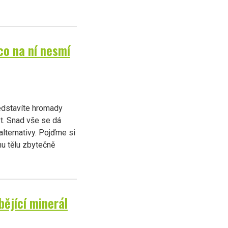
co na ní nesmí
ředstavíte hromady
ýt. Snad vše se dá
lternativy. Pojďme si
mu tělu zbytečně
bějící minerál