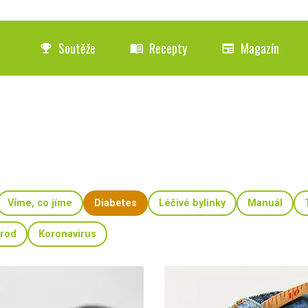
Soutěže
Recepty
Magazín
emoji_events
menu_book
newspaper
Víme, co jíme
Diabetes
Léčivé bylinky
Manuál
orod
Koronavirus