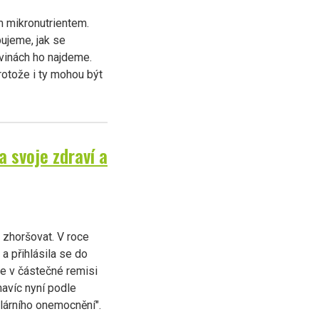
m mikronutrientem.
ujeme, jak se
avinách ho najdeme.
otože i ty mohou být
a svoje zdraví a
 zhoršovat. V roce
a přihlásila se do
je v částečné remisi
navíc nyní podle
ulárního onemocnění".