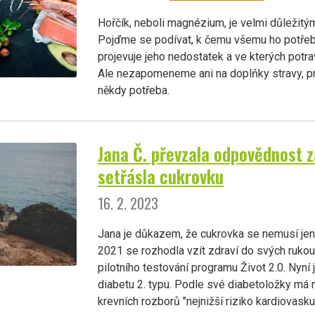
Hořčík, neboli magnézium, je velmi důležitý
Pojďme se podívat, k čemu všemu ho potřeb
projevuje jeho nedostatek a ve kterých potr
Ale nezapomeneme ani na doplňky stravy, pr
někdy potřeba.
Jana Č. převzala odpovědnost z
setřásla cukrovku
16. 2. 2023
Jana je důkazem, že cukrovka se nemusí jen
2021 se rozhodla vzít zdraví do svých rukou 
pilotního testování programu Život 2.0. Nyní 
diabetu 2. typu. Podle své diabetoložky má 
krevních rozborů "nejnižší riziko kardiovask