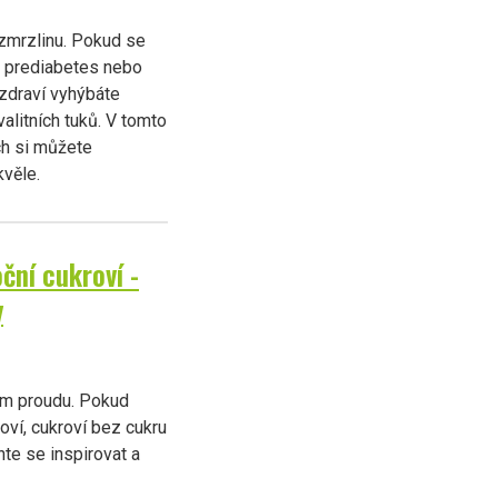
 zmrzlinu. Pokud se
i prediabetes nebo
zdraví vyhýbáte
alitních tuků. V tomto
ých si můžete
kvěle.
ční cukroví -
y
ném proudu. Pokud
oví, cukroví bez cukru
hte se inspirovat a