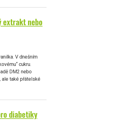
ý extrakt nebo
vanilka. V dnešním
kovému“ cukru.
ípadě DM2 nebo
, ale také přátelské
ro diabetiky