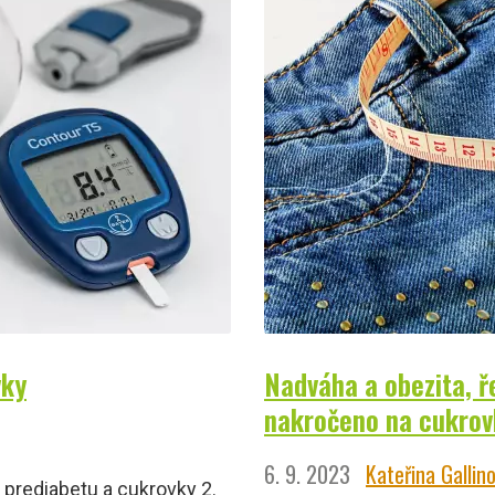
vky
Nadváha a obezita, ře
nakročeno na cukro
6. 9. 2023
Kateřina Gallin
k prediabetu a cukrovky 2.