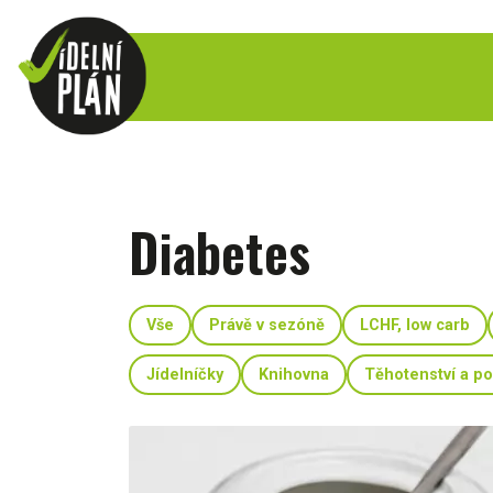
Diabetes
Vše
Právě v sezóně
LCHF, low carb
Jídelníčky
Knihovna
Těhotenství a p