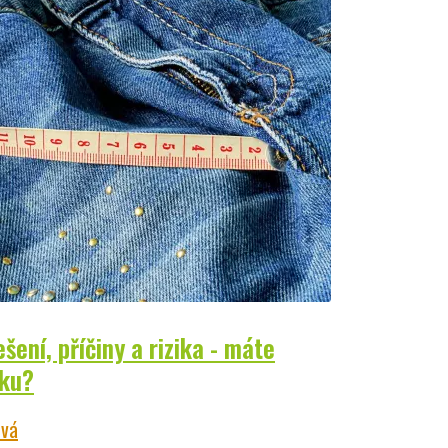
šení, příčiny a rizika - máte
vku?
ová