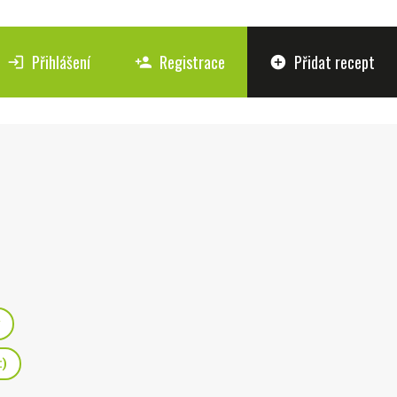
Přihlášení
Registrace
Přidat recept
login
person_add
add_circle
:)