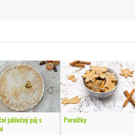
ní jablečný páj s
Perníčky
mi