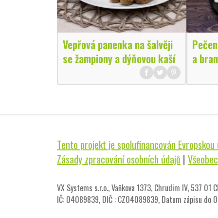
Vepřová panenka na šalvěji
Pečen
se žampiony a dýňovou kaší
a bra
Tento projekt je spolufinancován Evropskou u
Zásady zpracování osobních údajů
|
Všeobec
VX Systems s.r.o., Vaňkova 1373, Chrudim IV, 537 01 
IČ: 04089839, DIČ : CZ04089839, Datum zápisu do OR: