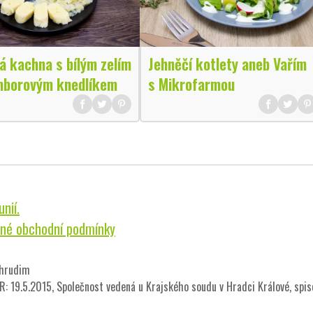
á kachna s bílým zelím
Jehněčí kotlety aneb Vařím
mborovým knedlíkem
s Mikrofarmou
nií.
né obchodní podmínky
Chrudim
 19.5.2015, Společnost vedená u Krajského soudu v Hradci Králové, spi