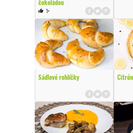
čokoládou
1×
thumb_up
Sádlové rohlíčky
Citró