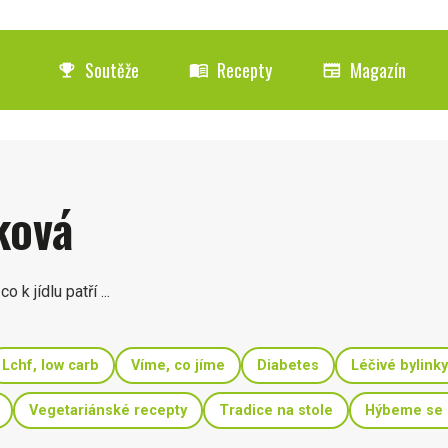
Soutěže
Recepty
Magazín
emoji_events
menu_book
newspaper
ková
o k jídlu patří ...
Lchf, low carb
Víme, co jíme
Diabetes
Léčivé bylinky
Vegetariánské recepty
Tradice na stole
Hýbeme se 