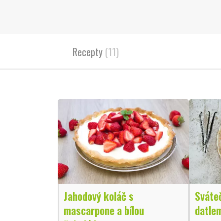
Recepty
(11)
Jahodový koláč s
Sváteč
mascarpone a bílou
datle