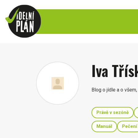
Iva Třís
Blog o jídle a o všem, c
Právě v sezóně
Manuál
Pečení