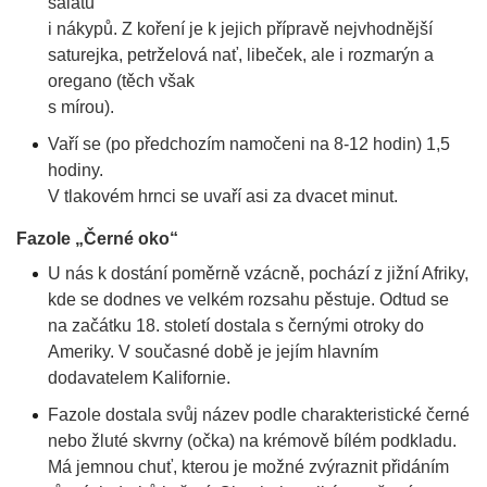
salátů
i nákypů. Z koření je k jejich přípravě nejvhodnější
saturejka, petrželová nať, libeček, ale i rozmarýn a
oregano (těch však
s mírou).
Vaří se (po předchozím namočeni na 8-12 hodin) 1,5
hodiny.
V tlakovém hrnci se uvaří asi za dvacet minut.
Fazole „Černé oko“
U nás k dostání poměrně vzácně, pochází z jižní Afriky,
kde se dodnes ve velkém rozsahu pěstuje. Odtud se
na začátku 18. století dostala s černými otroky do
Ameriky. V současné době je jejím hlavním
dodavatelem Kalifornie.
Fazole dostala svůj název podle charakteristické černé
nebo žluté skvrny (očka) na krémově bílém podkladu.
Má jemnou chuť, kterou je možné zvýraznit přidáním