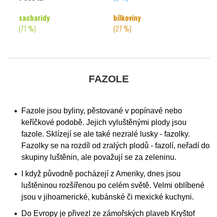
sacharidy
bílkoviny
(71 %)
(27 %)
FAZOLE
Fazole jsou byliny, pěstované v popínavé nebo
keříčkové podobě. Jejich vyluštěnými plody jsou
fazole. Sklízejí se ale také nezralé lusky - fazolky.
Fazolky se na rozdíl od zralých plodů - fazolí, neřadí do
skupiny luštěnin, ale považují se za zeleninu.
I když původně pocházejí z Ameriky, dnes jsou
luštěninou rozšířenou po celém světě. Velmi oblíbené
jsou v jihoamerické, kubánské či mexické kuchyni.
Do Evropy je přivezl ze zámořských plaveb Kryštof