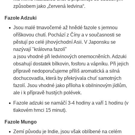
způsobem jako „červená ledvina“.
Fazole Adzuki
Jsou malé tmavočerné až hnědé fazole s jemnou
oříškovou chutí. Pochází z Číny a v současnosti se
pěstují po celé jihovýchodní Asii. V Japonsku se
nazývají "královna fazolí"
a jsou vhodné při ledvinových onemocněních. Adzuki
obsahují dostatek bílkovin, fosforu a vápníku. Při jejich
přípravě nedoporučujeme příliš aromatická a silná
dochucovadla, která by překrývala chuť samotných
fazolí. Jsou vhodné jako příloha k obilninovým jídlům,
ale i k přípravě hustých polévek.
Fazole adzuki se namáčí 3-4 hodiny a vaří 1 hodinu (v
tlakovém hrnci 15 minut).
Fazole Mungo
Zemí původu je Indie, jsou však oblíbené na celém