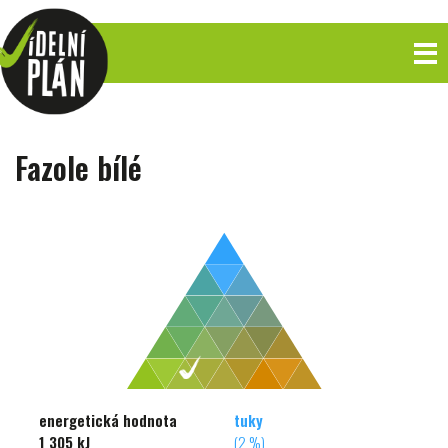
Fazole bílé
energetická hodnota
tuky
1 305 kJ
(2 %)