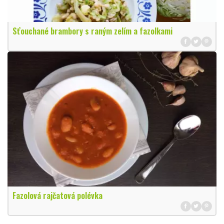
Sťouchané brambory s raným zelím a fazolkami
Fazolová rajčatová polévka