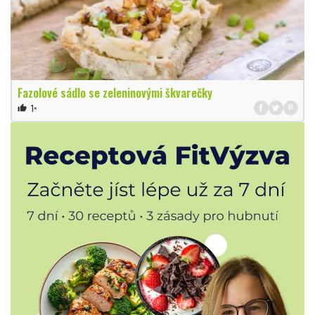
Fazolové sádlo se zeleninovými škvarečky
1×
thumb_up