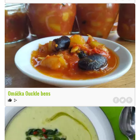
Omáčka Ouckle bens
3×
thumb_up