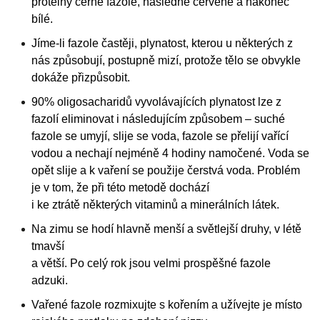
proteiny černé fazole, následně červené a nakonec
bílé.
Jíme-li fazole častěji, plynatost, kterou u některých z
nás způsobují, postupně mizí, protože tělo se obvykle
dokáže přizpůsobit.
90% oligosacharidů vyvolávajících plynatost lze z
fazolí eliminovat i následujícím způsobem – suché
fazole se umyjí, slije se voda, fazole se přelijí vařící
vodou a nechají nejméně 4 hodiny namočené. Voda se
opět slije a k vaření se použije čerstvá voda. Problém
je v tom, že při této metodě dochází
i ke ztrátě některých vitaminů a minerálních látek.
Na zimu se hodí hlavně menší a světlejší druhy, v létě
tmavší
a větší. Po celý rok jsou velmi prospěšné fazole
adzuki.
Vařené fazole rozmixujte s kořením a užívejte je místo