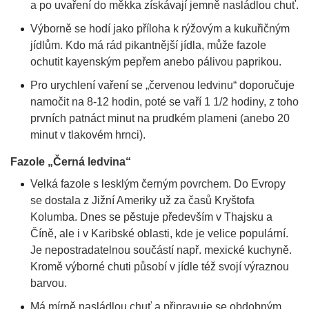
a po uvaření do měkka získávají jemně nasládlou chuť.
Výborně se hodí jako příloha k rýžovým a kukuřičným
jídlům. Kdo má rád pikantnější jídla, může fazole
ochutit kayenským pepřem anebo pálivou paprikou.
Pro urychlení vaření se „červenou ledvinu“ doporučuje
namočit na 8-12 hodin, poté se vaří 1 1/2 hodiny, z toho
prvních patnáct minut na prudkém plameni (anebo 20
minut v tlakovém hrnci).
Fazole „Černá ledvina“
Velká fazole s lesklým černým povrchem. Do Evropy
se dostala z Jižní Ameriky už za časů Kryštofa
Kolumba. Dnes se pěstuje především v Thajsku a
Číně, ale i v Karibské oblasti, kde je velice populární.
Je nepostradatelnou součástí např. mexické kuchyně.
Kromě výborné chuti působí v jídle též svojí výraznou
barvou.
Má mírně nasládlou chuť a připravuje se obdobným