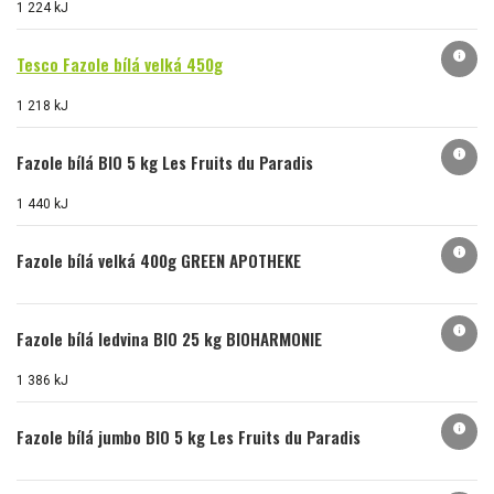
1 224 kJ
info
Tesco Fazole bílá velká 450g
1 218 kJ
info
Fazole bílá BIO 5 kg Les Fruits du Paradis
1 440 kJ
info
Fazole bílá velká 400g GREEN APOTHEKE
info
Fazole bílá ledvina BIO 25 kg BIOHARMONIE
1 386 kJ
info
Fazole bílá jumbo BIO 5 kg Les Fruits du Paradis