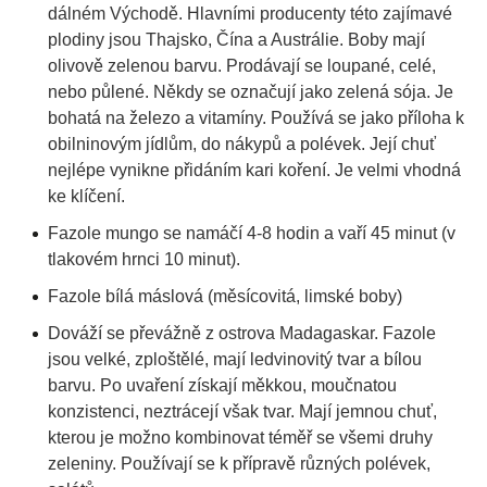
dálném Východě. Hlavními producenty této zajímavé
plodiny jsou Thajsko, Čína a Austrálie. Boby mají
olivově zelenou barvu. Prodávají se loupané, celé,
nebo půlené. Někdy se označují jako zelená sója. Je
bohatá na železo a vitamíny. Používá se jako příloha k
obilninovým jídlům, do nákypů a polévek. Její chuť
nejlépe vynikne přidáním kari koření. Je velmi vhodná
ke klíčení.
Fazole mungo se namáčí 4-8 hodin a vaří 45 minut (v
tlakovém hrnci 10 minut).
Fazole bílá máslová (měsícovitá, limské boby)
Dováží se převážně z ostrova Madagaskar. Fazole
jsou velké, zploštělé, mají ledvinovitý tvar a bílou
barvu. Po uvaření získají měkkou, moučnatou
konzistenci, neztrácejí však tvar. Mají jemnou chuť,
kterou je možno kombinovat téměř se všemi druhy
zeleniny. Používají se k přípravě různých polévek,