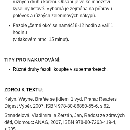
různých druhů koření. Obsahuje velké množství
kyseliny listové. Výborná je zejména na přípravu
polévek a různých zeleninových nákypů.
Fazole „černé oko“ se namáčí 8-12 hodin a vaří 1
hodinu
(v tlakovém hrnci 15 minut).
TIPY PRO NAKUPOVÁNÍ:
Různé druhy fazolí koupíte v supermarketech.
ZDROJ K TEXTU:
Kalyn, Wayne, Braňte se jídlem, 1.vyd. Praha: Readers
Digest Výběr, 2007, ISBN 978-80-86880-55-6, s.62.
Strnadelová, Vladimíra, a Zerzán, Jan, Radost ze zdravých
dětí, Olomouc: ANAG, 2007, ISBN 978-80-7263-419-4,
s.285.