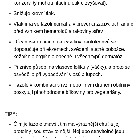
konzerv, ty mohou hladinu cukru zvyšovat).
Snižuje krevní tlak.
Vláknina ve fazoli pomáhá v prevenci zácpy, ochraňuje
před vznikem hemeroidů a rakoviny střev.
Díky obsahu niacinu a kyseliny pantotenové se
doporučuje při ekzémech, svědění, suché pokožce,
kožních alergiích a obecně u všech typů dermatóz.
Příznivě působí na vlasové folikuly (váčky), a proto se
osvědčila při vypadávání vlasů a lupech.
Fazole v kombinaci s rýží nebo jiným druhem obilniny
poskytují plnohodnotné bílkoviny pro vegetariány.
TIPY:
Čím je fazole tmavší, tím má výraznější chuť a její
proteiny jsou stravitelnější. Nejlépe stravitelné jsou