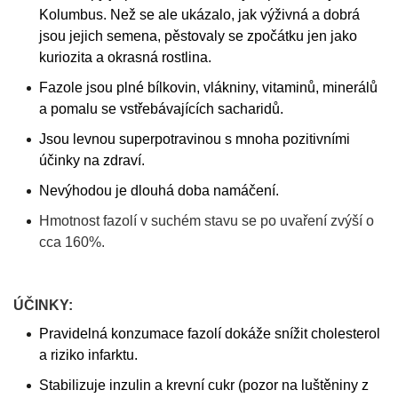
Kolumbus. Než se ale ukázalo, jak výživná a dobrá
jsou jejich semena, pěstovaly se zpočátku jen jako
kuriozita a okrasná rostlina.
Fazole jsou plné bílkovin, vlákniny, vitaminů, minerálů
a pomalu se vstřebávajících sacharidů.
Jsou levnou superpotravinou s mnoha pozitivními
účinky na zdraví.
Nevýhodou je dlouhá doba namáčení.
Hmotnost fazolí v suchém stavu se po uvaření zvýší o
cca 160%.
ÚČINKY:
Pravidelná konzumace fazolí dokáže snížit cholesterol
a riziko infarktu.
Stabilizuje inzulin a krevní cukr (pozor na luštěniny z