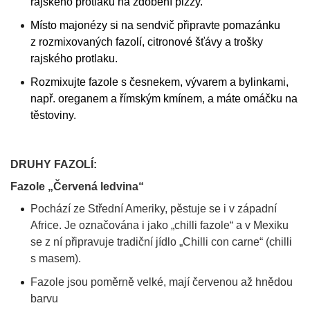
rajského protlaku na zdobení pizzy.
Místo majonézy si na sendvič připravte pomazánku
z rozmixovaných fazolí, citronové šťávy a trošky
rajského protlaku.
Rozmixujte fazole s česnekem, vývarem a bylinkami,
např. oreganem a římským kmínem, a máte omáčku na
těstoviny.
DRUHY FAZOLÍ:
Fazole „Červená ledvina“
Pochází ze Střední Ameriky, pěstuje se i v západní
Africe. Je označována i jako „chilli fazole“ a v Mexiku
se z ní připravuje tradiční jídlo „Chilli con carne“ (chilli
s masem).
Fazole jsou poměrně velké, mají červenou až hnědou
barvu