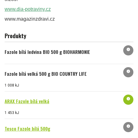
www.dia-potraviny.cz
www.magazinzdravi.cz
Produkty
info
Fazole bílá ledvina BIO 500 g BIOHARMONIE
info
Fazole bílá velká 500 g BIO COUNTRY LIFE
1 008 kJ
info
ARAX Fazole bílá velká
1 453 kJ
info
Tesco Fazole bílá 500g