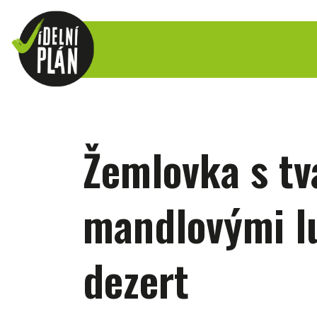
Žemlovka s t
mandlovými l
dezert