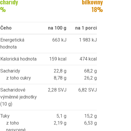
charidy
bílkoviny
%
18
%
Čeho
na 100 g
na 1 porci
Energetická
663 kJ
1 983 kJ
hodnota
Kalorická hodnota
159 kcal
474 kcal
Sacharidy
22,8 g
68,2 g
z toho cukry
8,78 g
26,2 g
Sacharidové
2,28 SVJ
6,82 SVJ
výměnné jednotky
(10 g)
Tuky
5,1 g
15,2 g
z toho
2,19 g
6,53 g
nasycené