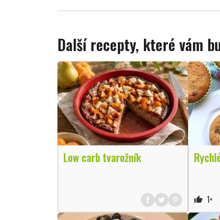
Další recepty, které vám 
Low carb tvarožník
Rychl
1×
thumb_up