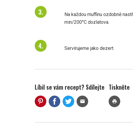
Na každou muffinu ozdobně nastří
min/200°C dozlatova.
Servírujeme jako dezert.
Líbil se vám recept? Sdílejte
Tiskněte
mail
print