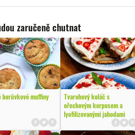
budou zaručeně chutnat
é borůvkové muffiny
Tvarohový koláč s
ořechovým korpusem a
lyofilizovanými jahodami