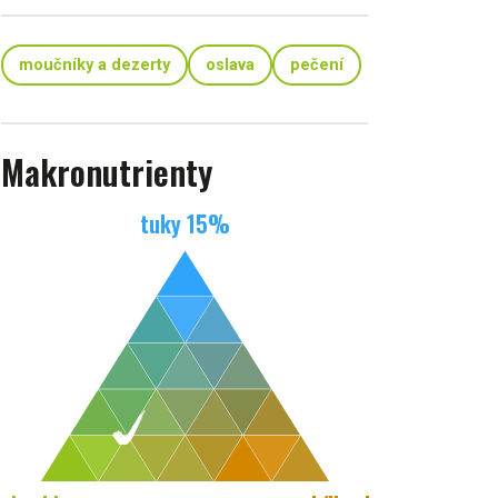
moučníky a dezerty
oslava
pečení
Makronutrienty
tuky
15
%