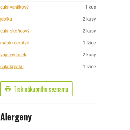
cukr vanilkový
1 kus
jablka
2 kusy
cukr skořicový
2 kusy
máslo čerstvé
1 lžíce
vaječný bílek
2 kusy
cukr krystal
1 lžíce
Tisk nákupního seznamu
print
Alergeny