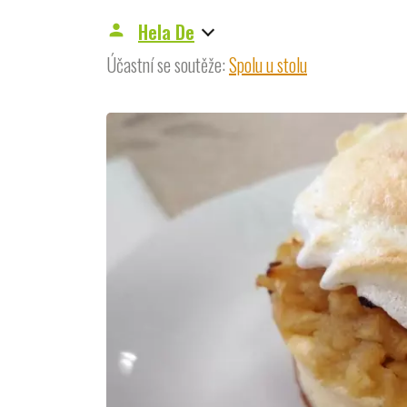
Hela De
person
Účastní se soutěže:
Spolu u stolu