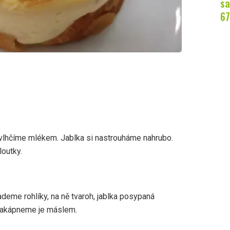
sa
67
 zvlhčíme mlékem. Jablka si nastrouháme nahrubo.
outky.
deme rohlíky, na ně tvaroh, jablka posypaná
 zakápneme je máslem.