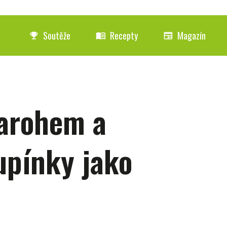
Soutěže
Recepty
Magazín
emoji_events
menu_book
newspaper
varohem a
upínky jako