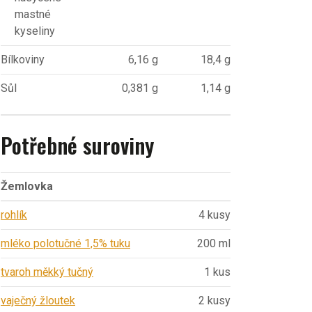
mastné
kyseliny
Bílkoviny
6,16 g
18,4 g
Sůl
0,381 g
1,14 g
Potřebné suroviny
Žemlovka
rohlík
4 kusy
mléko polotučné 1,5% tuku
200 ml
tvaroh měkký tučný
1 kus
vaječný žloutek
2 kusy