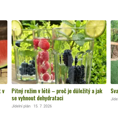
t v
Pitný režim v létě – proč je důležitý a jak
Sva
se vyhnout dehydrataci
Jíde
Jídelní plán · 15. 7. 2026