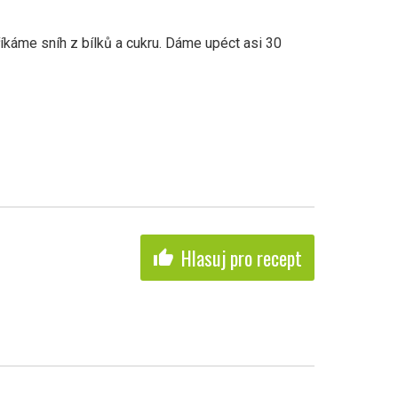
káme sníh z bílků a cukru. Dáme upéct asi 30
Hlasuj pro recept
thumb_up