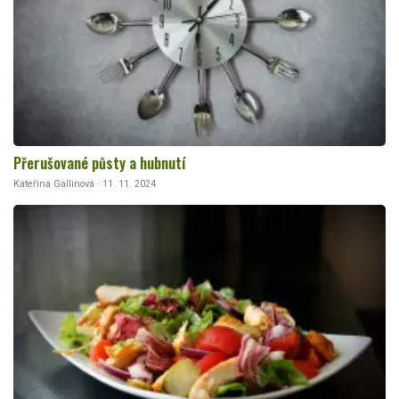
Přerušované půsty a hubnutí
Kateřina Gallinová · 11. 11. 2024