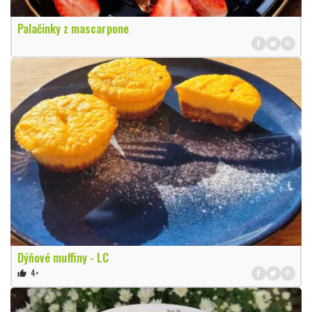
Palačinky z mascarpone
Dýňové muffiny - LC
4×
thumb_up