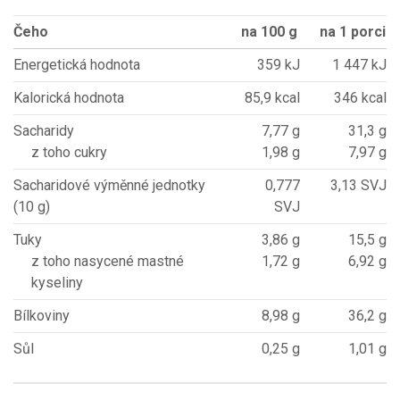
Čeho
na 100 g
na 1 porci
Energetická hodnota
359 kJ
1 447 kJ
Kalorická hodnota
85,9 kcal
346 kcal
Sacharidy
7,77 g
31,3 g
z toho cukry
1,98 g
7,97 g
Sacharidové výměnné jednotky
0,777
3,13 SVJ
(10 g)
SVJ
Tuky
3,86 g
15,5 g
z toho nasycené mastné
1,72 g
6,92 g
kyseliny
Bílkoviny
8,98 g
36,2 g
Sůl
0,25 g
1,01 g