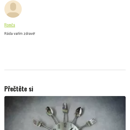
Romča
Ráda vařím zdravě!
Přečtěte si