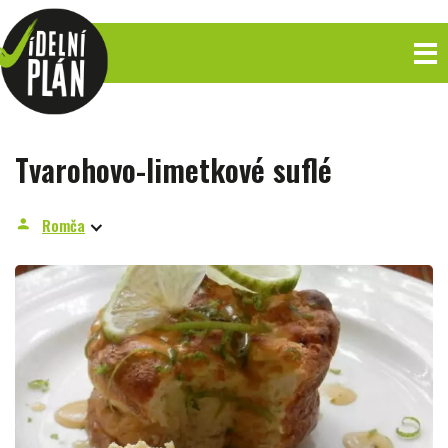
Tvarohovo-limetkové suflé
Romča
person