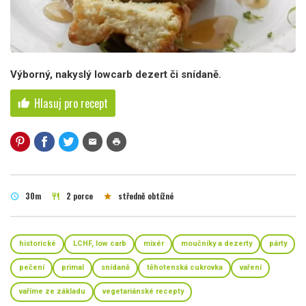
Výborný, nakyslý lowcarb dezert či snídaně.
Hlasuj pro recept
thumb_up
mail
print
30m
2 porce
středně obtížné
schedule
restaurant
star
historické
LCHF, low carb
mixér
moučníky a dezerty
párty
pečení
primal
snídaně
těhotenská cukrovka
vaření
vaříme ze základu
vegetariánské recepty