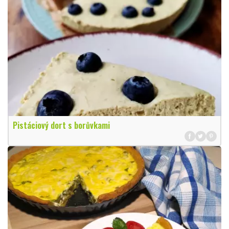
Pistáciový dort s borůvkami