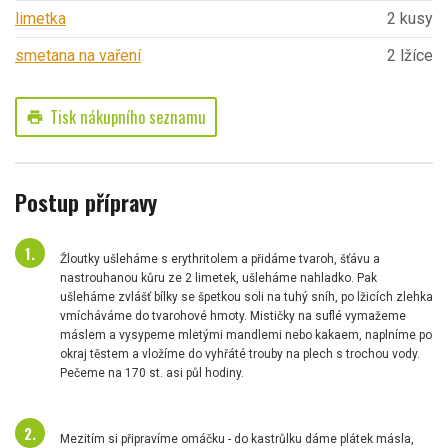
limetka
2 kusy
smetana na vaření
2 lžíce
Tisk nákupního seznamu
print
Postup přípravy
Žloutky ušleháme s erythritolem a přidáme tvaroh, šťávu a
nastrouhanou kůru ze 2 limetek, ušleháme nahladko. Pak
ušleháme zvlášť bílky se špetkou soli na tuhý sníh, po lžicích zlehka
vmícháváme do tvarohové hmoty. Mističky na suflé vymažeme
máslem a vysypeme mletými mandlemi nebo kakaem, naplníme po
okraj těstem a vložíme do vyhřáté trouby na plech s trochou vody.
Pečeme na 170 st. asi půl hodiny.
Mezitím si připravíme omáčku - do kastrůlku dáme plátek másla,