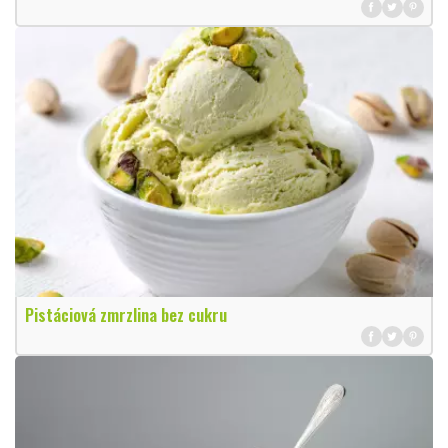
Pistáciová zmrzlina bez cukru