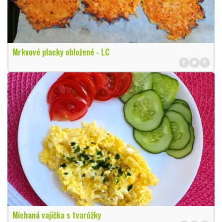
Mrkvové placky obložené - LC
Míchaná vajíčka s tvarůžky