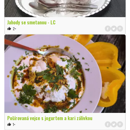
Jahody se smetanou - LC
2×
thumb_up
Pošírovaná vejce s jogurtem a kari zálivkou
1×
thumb_up