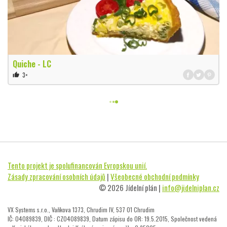
Quiche - LC
3×
thumb_up
Tento projekt je spolufinancován Evropskou unií.
Zásady zpracování osobních údajů
|
Všeobecné obchodní podmínky
© 2026 Jídelní plán |
info@jidelniplan.cz
VX Systems s.r.o., Vaňkova 1373, Chrudim IV, 537 01 Chrudim
IČ: 04089839, DIČ : CZ04089839, Datum zápisu do OR: 19.5.2015, Společnost vedená