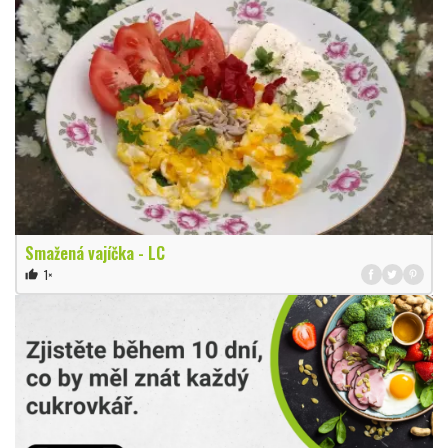
Smažená vajíčka - LC
1×
thumb_up