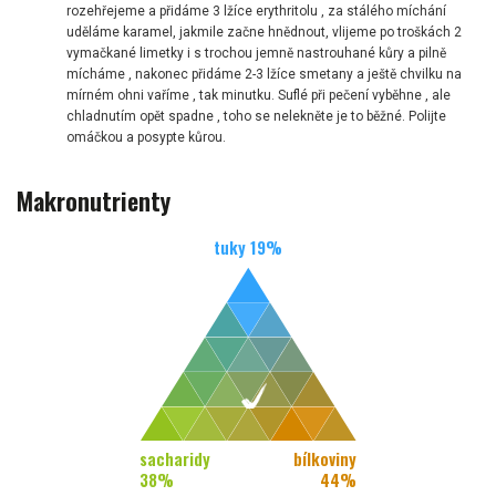
rozehřejeme a přidáme 3 lžíce erythritolu , za stálého míchání
uděláme karamel, jakmile začne hnědnout, vlijeme po troškách 2
vymačkané limetky i s trochou jemně nastrouhané kůry a pilně
mícháme , nakonec přidáme 2-3 lžíce smetany a ještě chvilku na
mírném ohni vaříme , tak minutku. Suflé při pečení vyběhne , ale
chladnutím opět spadne , toho se nelekněte je to běžné. Polijte
omáčkou a posypte kůrou.
Makronutrienty
tuky
19
%
sacharidy
bílkoviny
38
%
44
%