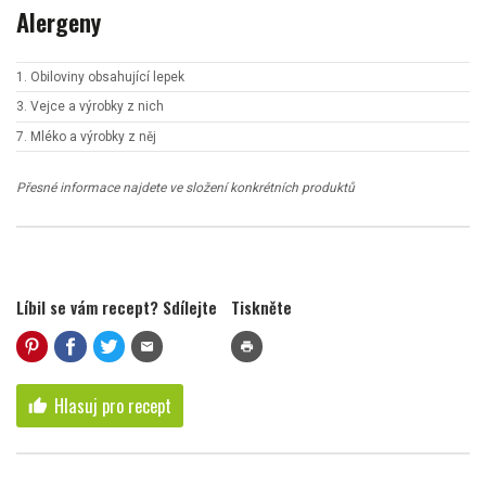
Alergeny
1. Obiloviny obsahující lepek
3. Vejce a výrobky z nich
7. Mléko a výrobky z něj
Přesné informace najdete ve složení konkrétních produktů
Líbil se vám recept? Sdílejte
Tiskněte
mail
print
Hlasuj pro recept
thumb_up