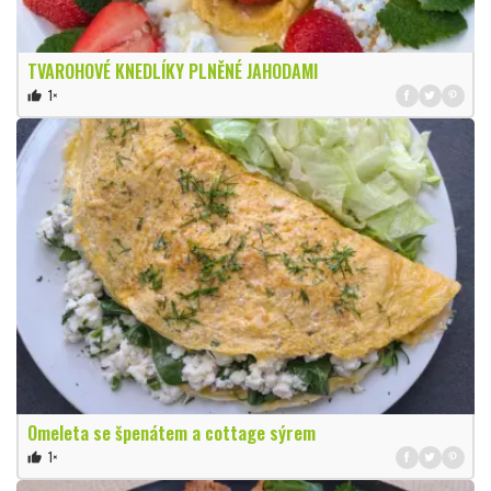
TVAROHOVÉ KNEDLÍKY PLNĚNÉ JAHODAMI
1×
thumb_up
Omeleta se špenátem a cottage sýrem
1×
thumb_up