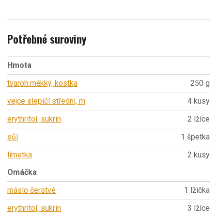
Potřebné suroviny
Hmota
tvaroh měkký, kostka
250 g
vejce slepičí střední, m
4 kusy
erythritol, sukrin
2 lžíce
sůl
1 špetka
limetka
2 kusy
Omáčka
máslo čerstvé
1 lžička
erythritol, sukrin
3 lžíce