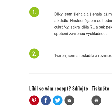
Bílky jsem šlehala a šlehala, až m
sladidlo. Následně jsem se hodně 
cukrářky, sakra, dělají?... a pak 
upečení zavřenou vychladnout.
Tvaroh jsem si osladila a rozmix
Líbil se vám recept? Sdílejte
Tiskněte
mail
print