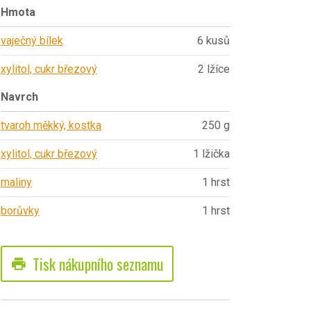
Hmota
vaječný bílek
6 kusů
xylitol, cukr březový
2 lžíce
Navrch
tvaroh měkký, kostka
250 g
xylitol, cukr březový
1 lžička
maliny
1 hrst
borůvky
1 hrst
Tisk nákupního seznamu
print