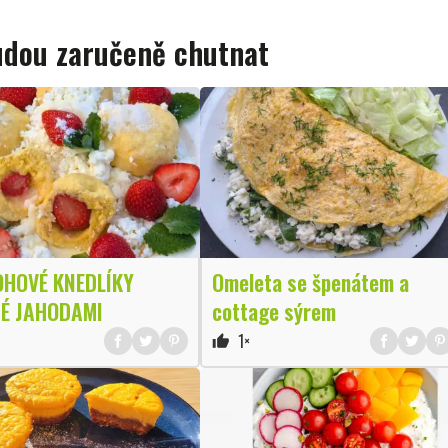
budou zaručeně chutnat
HOVÉ KNEDLÍKY
Omeleta se špenátem a
É JAHODAMI
cottage sýrem
1×
thumb_up