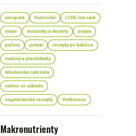
evropská
historické
LCHF, low carb
mixér
moučníky a dezerty
oslava
pečení
primal
recepty po babičce
svačiny a přesnídávky
těhotenská cukrovka
vaříme ze základu
vegetariánské recepty
Velikonoce
Makronutrienty