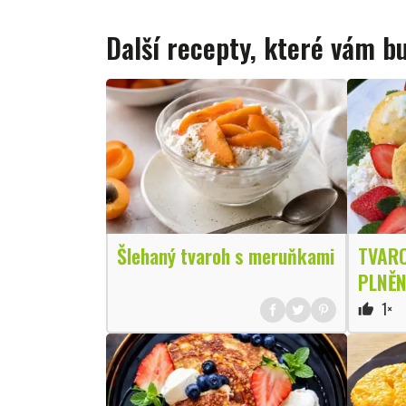
Další recepty, které vám 
Šlehaný tvaroh s meruňkami
TVARO
PLNĚN
1×
thumb_up