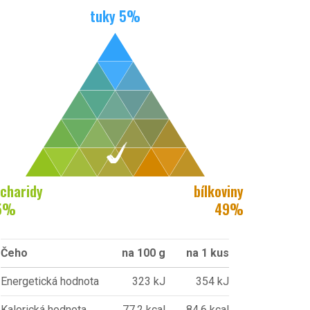
tuky
5
%
charidy
bílkoviny
5
%
49
%
Čeho
na 100 g
na 1 kus
Energetická hodnota
323 kJ
354 kJ
Kalorická hodnota
77,2 kcal
84,6 kcal