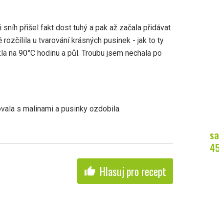
i sníh přišel fakt dost tuhý a pak až začala přidávat
rozčílila u tvarování krásných pusinek - jak to ty
pekla na 90°C hodinu a půl. Troubu jsem nechala po
ovala s malinami a pusinky ozdobila.
sa
4
Hlasuj pro recept
thumb_up