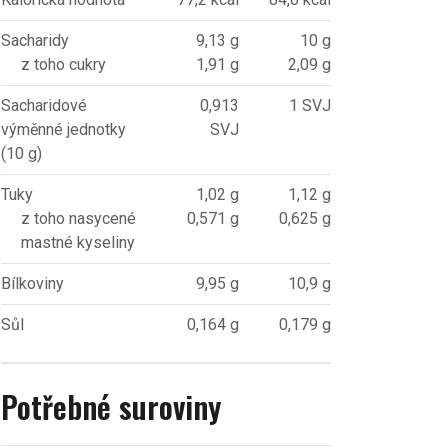
Sacharidy
9,13 g
10 g
z toho cukry
1,91 g
2,09 g
Sacharidové
0,913
1 SVJ
výměnné jednotky
SVJ
(10 g)
Tuky
1,02 g
1,12 g
z toho nasycené
0,571 g
0,625 g
mastné kyseliny
Bílkoviny
9,95 g
10,9 g
Sůl
0,164 g
0,179 g
Potřebné suroviny