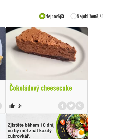
Nejnovější
Nejoblíbenější
Čokoládový cheesecake
3×
thumb_up