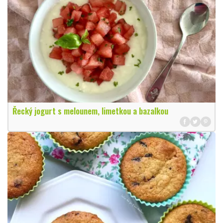
Řecký jogurt s melounem, limetkou a bazalkou