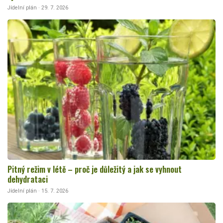
Jídelní plán · 29. 7. 2026
Pitný režim v létě – proč je důležitý a jak se vyhnout
dehydrataci
Jídelní plán · 15. 7. 2026