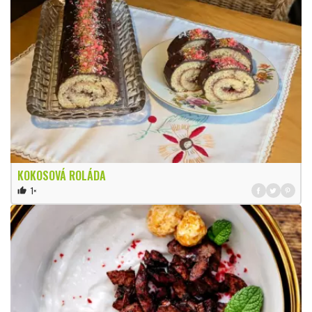
KOKOSOVÁ ROLÁDA
1×
thumb_up