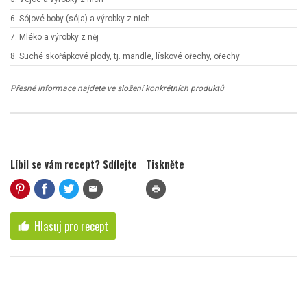
6. Sójové boby (sója) a výrobky z nich
7. Mléko a výrobky z něj
8. Suché skořápkové plody, tj. mandle, lískové ořechy, ořechy
Přesné informace najdete ve složení konkrétních produktů
Líbil se vám recept? Sdílejte
Tiskněte
mail
print
Hlasuj pro recept
thumb_up