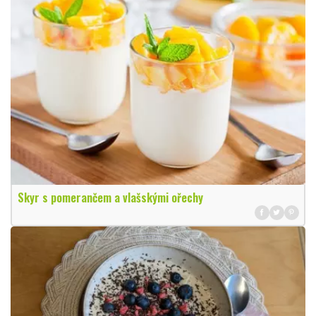
Skyr s pomerančem a vlašskými ořechy