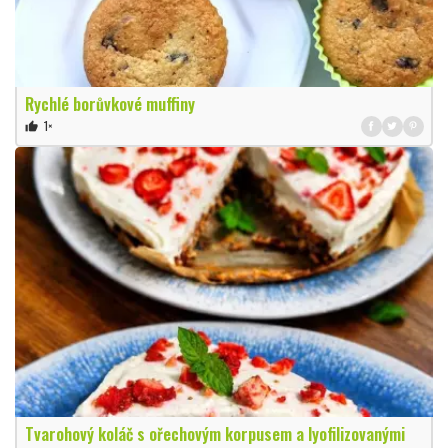
Rychlé borůvkové muffiny
1×
thumb_up
Tvarohový koláč s ořechovým korpusem a lyofilizovanými