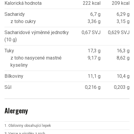
Kalorická hodnota
222 kcal
209 kcal
Sacharidy
6,7 g
6,29 g
z toho cukry
3,36 g
3,15 g
Sacharidové výměnné jednotky
0,67 SVJ
0,629 SVJ
(10 g)
Tuky
17,3 g
16,3 g
z toho nasycené mastné
9,17 g
8,62 g
kyseliny
Bílkoviny
11,1 g
10,4 g
Sůl
0,216 g
0,203 g
Alergeny
1. Obiloviny obsahující lepek
3. Vejce a výrobky z nich