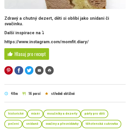
Zdravý a chutný dezert, děti si oblíbí jako snídani či
svačinku.
Další inspirace na ⤵️
https://www.instagram.com/momfit.diary/
Hlasuj pro recept
thumb_up
mail
print
40m
16 porcí
středně obtížné
schedule
restaurant
star
historické
mixér
moučníky a dezerty
párty pro děti
pečení
snídaně
svačiny a přesnídávky
těhotenská cukrovka