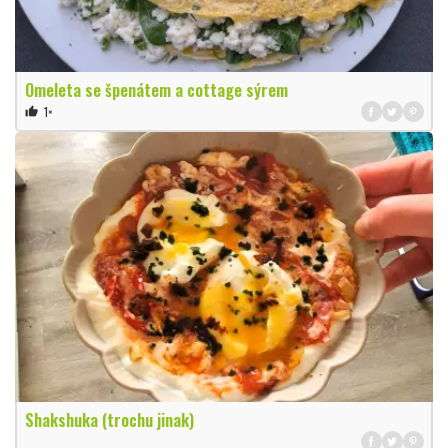
Omeleta se špenátem a cottage sýrem
1×
thumb_up
Shakshuka (trochu jinak)