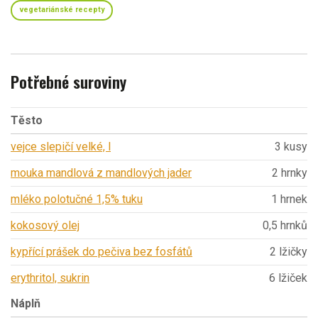
vegetariánské recepty
Potřebné suroviny
Těsto
vejce slepičí velké, l
3 kusy
mouka mandlová z mandlových jader
2 hrnky
mléko polotučné 1,5% tuku
1 hrnek
kokosový olej
0,5 hrnků
kypřící prášek do pečiva bez fosfátů
2 lžičky
erythritol, sukrin
6 lžiček
Náplň