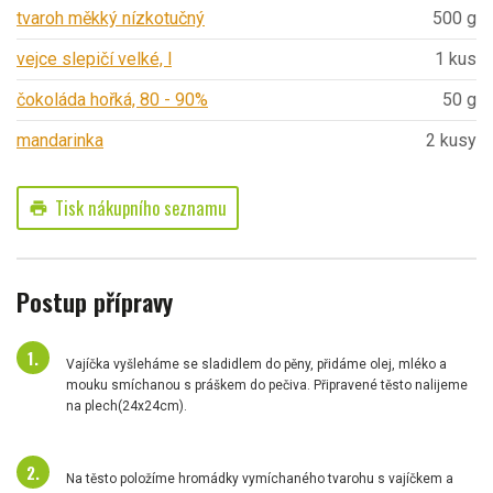
tvaroh měkký nízkotučný
500 g
vejce slepičí velké, l
1 kus
čokoláda hořká, 80 - 90%
50 g
mandarinka
2 kusy
Tisk nákupního seznamu
print
Postup přípravy
Vajíčka vyšleháme se sladidlem do pěny, přidáme olej, mléko a
mouku smíchanou s práškem do pečiva. Připravené těsto nalijeme
na plech(24x24cm).
Na těsto položíme hromádky vymíchaného tvarohu s vajíčkem a