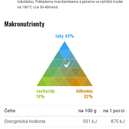
čokoládou. Poklademe mandarinkama a pečeme ve vyhřáté troubě
na 180°C cca 30-40minut.
Makronutrienty
tuky
49
%
sacharidy
bílkoviny
19
%
32
%
Čeho
na 100 g
na 1 porci
Energetická hodnota
931 kJ
875 kJ