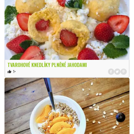
TVAROHOVÉ KNEDLÍKY PLNĚNÉ JAHODAMI
1×
thumb_up