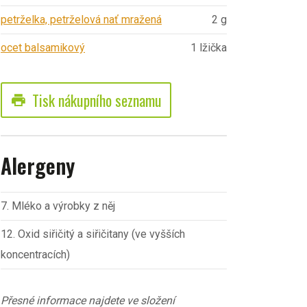
petrželka, petrželová nať mražená
2 g
ocet balsamikový
1 lžička
Tisk nákupního seznamu
print
Alergeny
7. Mléko a výrobky z něj
12. Oxid siřičitý a siřičitany (ve vyšších
koncentracích)
Přesné informace najdete ve složení