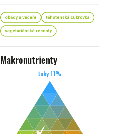
obědy a večeře
těhotenská cukrovka
vegetariánské recepty
Makronutrienty
tuky
11
%