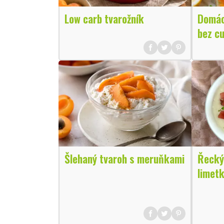
Low carb tvarožník
Domác
bez c
Šlehaný tvaroh s meruňkami
Řecký
limetk