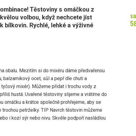
 kombinace! Těstoviny s omáčkou z
sa
kvělou volbou, když nechcete jíst
5
 bílkovin. Rychlé, lehké a výživné
na obalu. Mezitím si do mixéru dáme předvařenou
u, balzamikový ocet, sůl a pepř dle chuti a
 tyčový mixér). Můžeme přidat i trochu vody z
příliš hustá. Uvařené těstoviny slijeme a vrátíme do
ou omáčku a krátce společně prohřejeme, aby se
íme trochou petrželky. TIP Navrch těstovin můžeme
 nebo i kozí sýr nebo nivu. Skvěle podpoří nasládlou