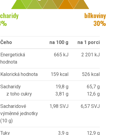
charidy
bílkoviny
8
%
30
%
Čeho
na 100 g
na 1 porci
Energetická
665 kJ
2 201 kJ
hodnota
Kalorická hodnota
159 kcal
526 kcal
Sacharidy
19,8 g
65,7 g
z toho cukry
3,81 g
12,6 g
Sacharidové
1,98 SVJ
6,57 SVJ
výměnné jednotky
(10 g)
Tuky
3,9 g
12,9 g