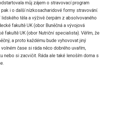
 odstartovala můj zájem o stravovací program
pak i o další nízkosacharidové formy stravování.
í lidského těla a výživě čerpám z absolvovaného
decké fakultě UK (obor Buněčná a vývojová
ké fakultě UK (obor Nutriční specialista). Věřím, že
iněčný, a proto každému bude vyhovovat jiný
e volném čase si ráda něco dobrého uvařím,
u nebo si zacvičit. Ráda ale také lenoším doma s
e.