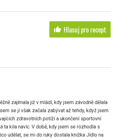
Hlasuj pro recept
thumb_up
žně zajímala již v mládí, kdy jsem závodně dělala
 jsem se jí však začala zabývat až tehdy, když jsem
ajících zdravotních potíží a ukončení sportovní
ká ta kila navíc. V době, kdy jsem se rozhodla s
co udělat, se mi do ruky dostala knížka Jídlo na