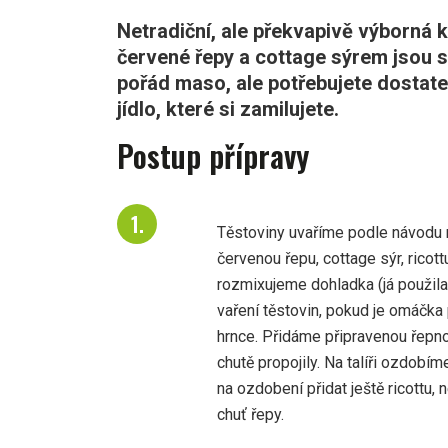
Netradiční, ale překvapivě výborná
červené řepy a cottage sýrem jsou s
pořád maso, ale potřebujete dostatek
jídlo, které si zamilujete.
Postup přípravy
Těstoviny uvaříme podle návodu 
červenou řepu, cottage sýr, ricott
rozmixujeme dohladka (já použila
vaření těstovin, pokud je omáčka 
hrnce. Přidáme připravenou řepn
chutě propojily. Na talíři ozdob
na ozdobení přidat ještě ricottu,
chuť řepy.