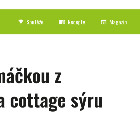
Soutěže
Recepty
Magazín
emoji_events
menu_book
newspaper
máčkou z
a cottage sýru