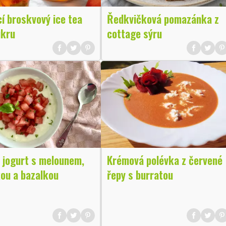
í broskvový ice tea
Ředkvičková pomazánka z
ukru
cottage sýru
 jogurt s melounem,
Krémová polévka z červené
ou a bazalkou
řepy s burratou