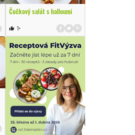
Čočkový salát s halloumi
1×
thumb_up