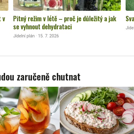
t v
Pitný režim v létě – proč je důležitý a jak
Sva
se vyhnout dehydrataci
Jíde
Jídelní plán · 15. 7. 2026
budou zaručeně chutnat