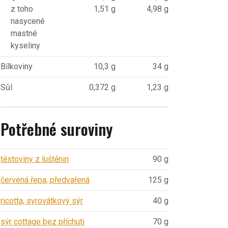
z toho
1,51 g
4,98 g
nasycené
mastné
kyseliny
Bílkoviny
10,3 g
34 g
Sůl
0,372 g
1,23 g
Potřebné suroviny
těstoviny z luštěnin
90 g
červená řepa, předvařená
125 g
ricotta, syrovátkový sýr
40 g
sýr cottage bez příchuti
70 g