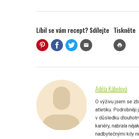
Líbil se vám recept? Sdílejte
Tiskněte
mail
print
Adéla Kábelová
O výživu jsem se zbě
atletiku. Podrobněji
v důsledku dlouhotrv
kariéry, nabrala něja
nadbytečnými kily ně