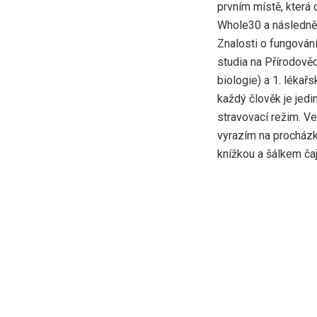
prvním místě, která
Whole30 a následně 
Znalosti o fungován
studia na Přírodově
biologie) a 1. lékařs
každý člověk je jed
stravovací režim. V
vyrazím na procházk
knížkou a šálkem čaj