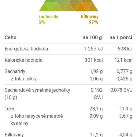
sacharidy
bílkoviny
5
%
27
%
Čeho
na 100 g
na 1 porci
Energetická hodnota
1 257 kJ
508 kJ
Kalorická hodnota
301 kcal
121 kcal
Sacharidy
1,92 g
0,777 g
z toho cukry
1,06 g
0,426 g
Sacharidové výměnné jednotky
0,192
0,078 SVJ
(10 g)
SVJ
Tuky
28,1 g
11,3 g
z toho nasycené mastné
9,09 g
3,67 g
kyseliny
Bílkoviny
11,2 g
4,54 g