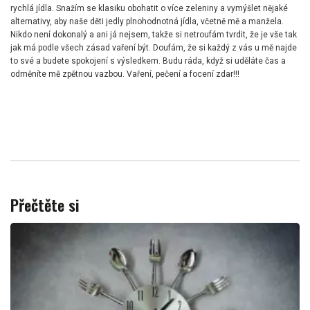
rychlá jídla. Snažím se klasiku obohatit o více zeleniny a vymýšlet nějaké
alternativy, aby naše děti jedly plnohodnotná jídla, včetně mě a manžela.
Nikdo není dokonalý a ani já nejsem, takže si netroufám tvrdit, že je vše tak
jak má podle všech zásad vaření být. Doufám, že si každý z vás u mě najde
to své a budete spokojení s výsledkem. Budu ráda, když si uděláte čas a
odměníte mě zpětnou vazbou. Vaření, pečení a focení zdar!!!
Přečtěte si