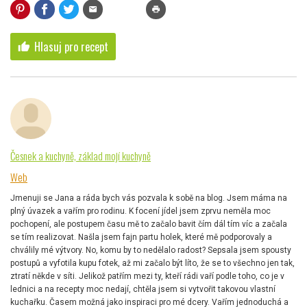
mail
print
Hlasuj pro recept
thumb_up
Česnek a kuchyně, základ mojí kuchyně
Web
Jmenuji se Jana a ráda bych vás pozvala k sobě na blog. Jsem máma na
plný úvazek a vařím pro rodinu. K focení jídel jsem zprvu neměla moc
pochopení, ale postupem času mě to začalo bavit čím dál tím víc a začala
se tím realizovat. Našla jsem fajn partu holek, které mě podporovaly a
chválily mé výtvory. No, komu by to nedělalo radost? Sepsala jsem spousty
postupů a vyfotila kupu fotek, až mi začalo být líto, že se to všechno jen tak,
ztratí někde v síti. Jelikož patřím mezi ty, kteří rádi vaří podle toho, co je v
lednici a na recepty moc nedají, chtěla jsem si vytvořit takovou vlastní
kuchařku. Časem možná jako inspiraci pro mé dcery. Vařím jednoduchá a