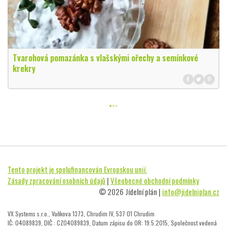
Tvarohová pomazánka s vlašskými ořechy a semínkové
krekry
Tento projekt je spolufinancován Evropskou unií.
Zásady zpracování osobních údajů
|
Všeobecné obchodní podmínky
© 2026 Jídelní plán |
info@jidelniplan.cz
VX Systems s.r.o., Vaňkova 1373, Chrudim IV, 537 01 Chrudim
IČ: 04089839, DIČ : CZ04089839, Datum zápisu do OR: 19.5.2015, Společnost vedená