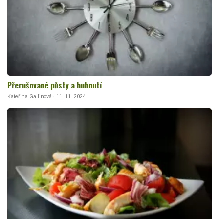
Přerušované půsty a hubnutí
Kateřina Gallinová · 11. 11. 2024