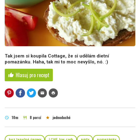
Tak jsem si koupila Cottage, že si udělám dietní
pomazánku. Haha, tak mi to moc nevyšlo, nó. :)
Hlasuj pro recept
thumb_up
mail
print
10m
8 porcí
jednoduché
schedule
restaurant
star
bez tepelné úpravy
LCHF, low carb
párty
pomazánky