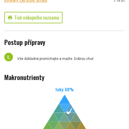
bylinky čerstvé směs
1 hrst
Tisk nákupního seznamu
print
Postup přípravy
Vše důkladně promíchejte a mažte. Dobrou chuť.
Makronutrienty
tuky
68
%