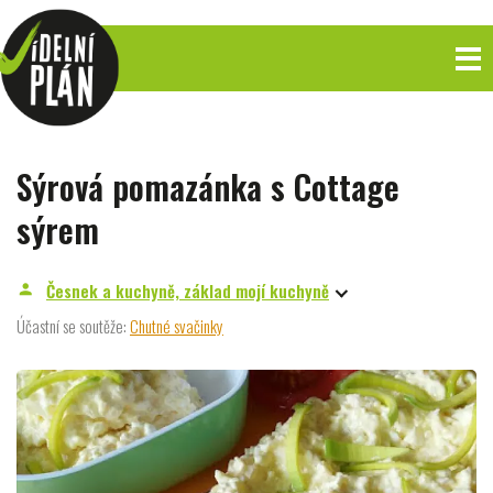
Sýrová pomazánka s Cottage
sýrem
Česnek a kuchyně, základ mojí kuchyně
person
Účastní se soutěže:
Chutné svačinky