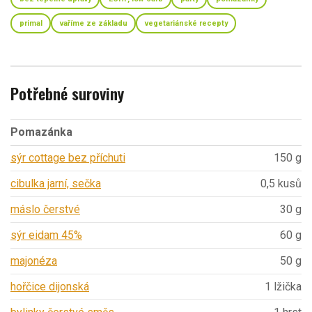
primal
vaříme ze základu
vegetariánské recepty
Potřebné suroviny
Pomazánka
sýr cottage bez příchuti
150 g
cibulka jarní, sečka
0,5 kusů
máslo čerstvé
30 g
sýr eidam 45%
60 g
majonéza
50 g
hořčice dijonská
1 lžička