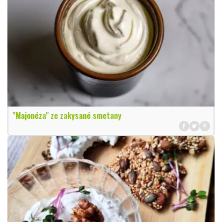
"Majonéza" ze zakysané smetany