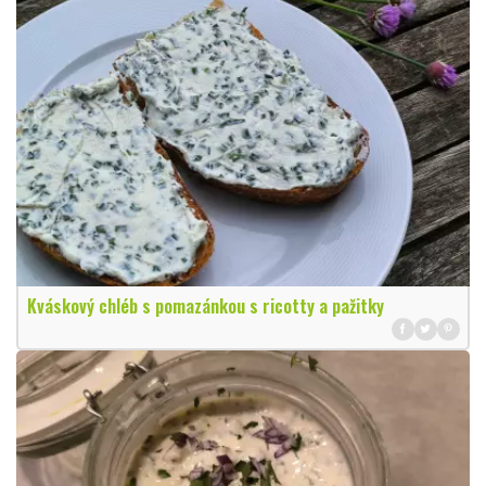
Kváskový chléb s pomazánkou s ricotty a pažitky