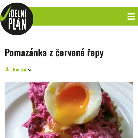
Pomazánka z červené řepy
Romča
person