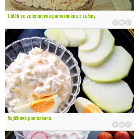
Chléb se zeleninovou pomazánkou z Lučiny
Vajíčková pomazánka