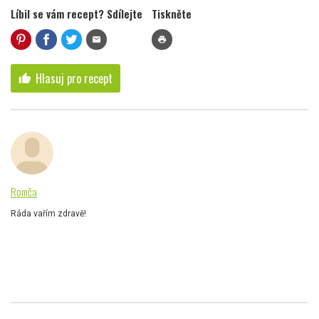
Líbil se vám recept? Sdílejte
Tiskněte
mail
print
Hlasuj pro recept
thumb_up
Romča
Ráda vařím zdravě!