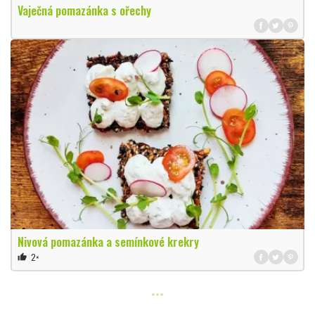
Vaječná pomazánka s ořechy
Nivová pomazánka a semínkové krekry
2×
thumb_up