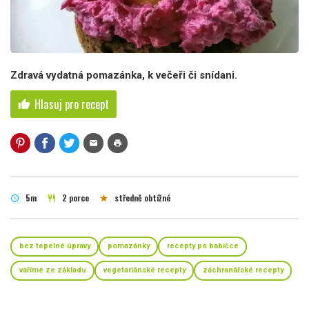
Zdravá vydatná pomazánka, k večeři či snídani.
Hlasuj pro recept
thumb_up
mail
print
5m
2 porce
středně obtížné
schedule
restaurant
star
bez tepelné úpravy
pomazánky
recepty po babičce
vaříme ze základu
vegetariánské recepty
záchranářské recepty