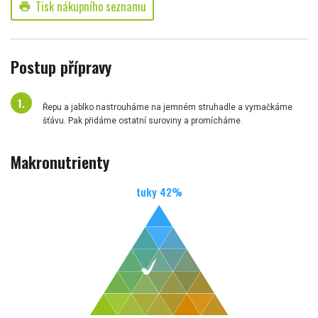
Tisk nákupního seznamu
print
Postup přípravy
Řepu a jablko nastrouháme na jemném struhadle a vymačkáme
šťávu. Pak přidáme ostatní suroviny a promícháme.
Makronutrienty
tuky
42
%