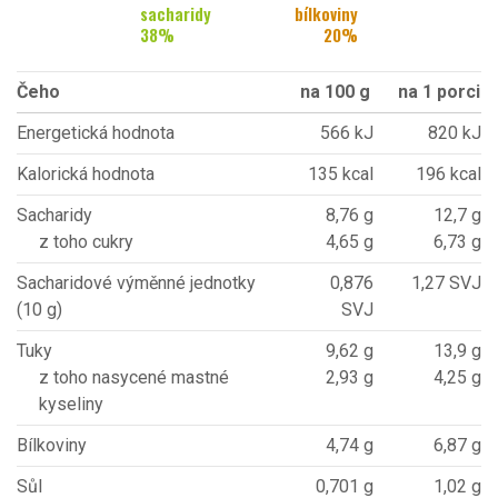
sacharidy
bílkoviny
38
%
20
%
Čeho
na 100 g
na 1 porci
Energetická hodnota
566 kJ
820 kJ
Kalorická hodnota
135 kcal
196 kcal
Sacharidy
8,76 g
12,7 g
z toho cukry
4,65 g
6,73 g
Sacharidové výměnné jednotky
0,876
1,27 SVJ
(10 g)
SVJ
Tuky
9,62 g
13,9 g
z toho nasycené mastné
2,93 g
4,25 g
kyseliny
Bílkoviny
4,74 g
6,87 g
Sůl
0,701 g
1,02 g