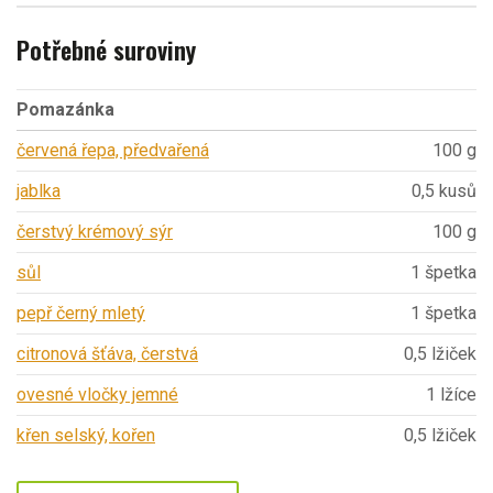
Potřebné suroviny
Pomazánka
červená řepa, předvařená
100 g
jablka
0,5 kusů
čerstvý krémový sýr
100 g
sůl
1 špetka
pepř černý mletý
1 špetka
citronová šťáva, čerstvá
0,5 lžiček
ovesné vločky jemné
1 lžíce
křen selský, kořen
0,5 lžiček