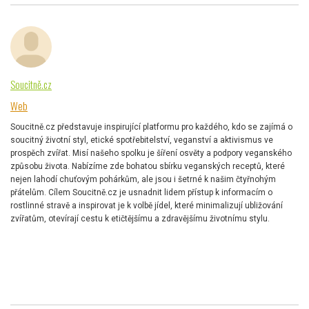
Soucitně.cz
Web
Soucitně.cz představuje inspirující platformu pro každého, kdo se zajímá o
soucitný životní styl, etické spotřebitelství, veganství a aktivismus ve
prospěch zvířat. Misí našeho spolku je šíření osvěty a podpory veganského
způsobu života. Nabízíme zde bohatou sbírku veganských receptů, které
nejen lahodí chuťovým pohárkům, ale jsou i šetrné k našim čtyřnohým
přátelům. Cílem Soucitně.cz je usnadnit lidem přístup k informacím o
rostlinné stravě a inspirovat je k volbě jídel, které minimalizují ubližování
zvířatům, otevírají cestu k etičtějšímu a zdravějšímu životnímu stylu.