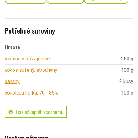
Potřebné suroviny
Hmota
ovesné vločky jemné
250 g
kokos sušený, strouhaný
100 g
banány
2 kusy
čokoláda hořká, 70 - 85%
100 g
Tisk nákupního seznamu
print
Postup přípravy