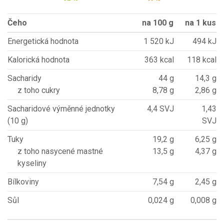
Čeho
na 100 g
na 1 kus
Energetická hodnota
1 520 kJ
494 kJ
Kalorická hodnota
363 kcal
118 kcal
Sacharidy
44 g
14,3 g
z toho cukry
8,78 g
2,86 g
Sacharidové výměnné jednotky
4,4 SVJ
1,43
(10 g)
SVJ
Tuky
19,2 g
6,25 g
z toho nasycené mastné
13,5 g
4,37 g
kyseliny
Bílkoviny
7,54 g
2,45 g
Sůl
0,024 g
0,008 g