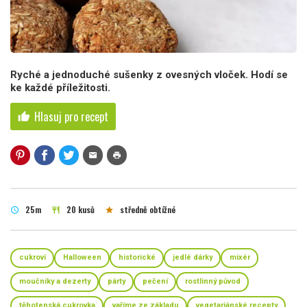
Ryché a jednoduché sušenky z ovesných vloček. Hodí se
ke každé příležitosti.
Hlasuj pro recept
thumb_up
mail
print
25m
20 kusů
středně obtížné
schedule
restaurant
star
cukroví
Halloween
historické
jedlé dárky
mixér
moučníky a dezerty
párty
pečení
rostlinný původ
těhotenská cukrovka
vaříme ze základu
vegetariánské recepty