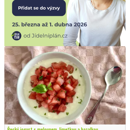
Řecký jogurt s melounem, limetkou a bazalkou