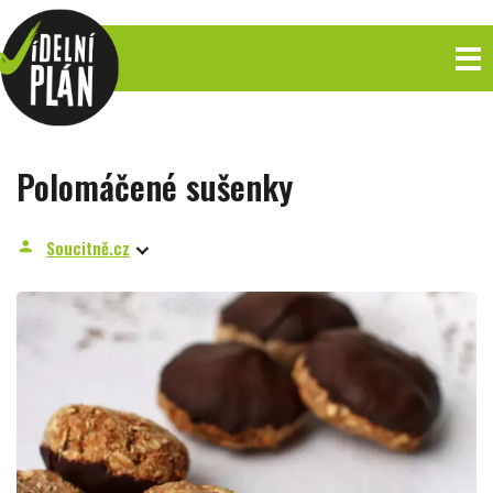
Polomáčené sušenky
Soucitně.cz
person