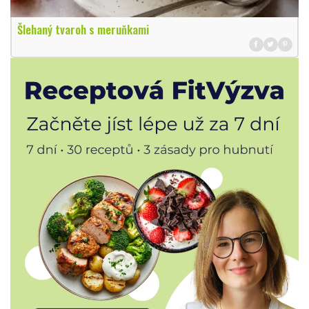
Šlehaný tvaroh s meruňkami