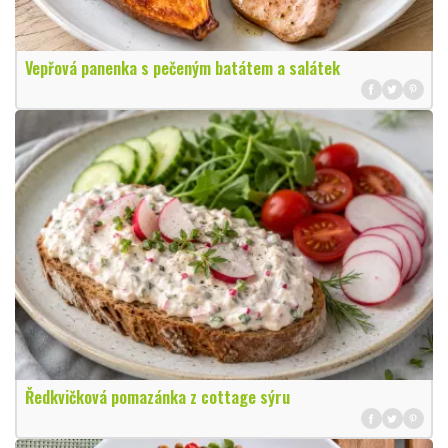
Vepřová panenka s pečeným batátem a salátek
Ředkvičková pomazánka z cottage sýru