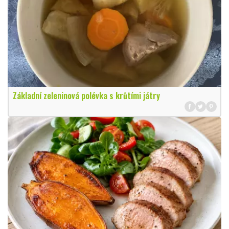
Základní zeleninová polévka s krůtími játry