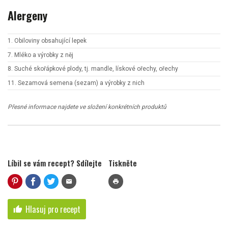
Alergeny
1. Obiloviny obsahující lepek
7. Mléko a výrobky z něj
8. Suché skořápkové plody, tj. mandle, lískové ořechy, ořechy
11. Sezamová semena (sezam) a výrobky z nich
Přesné informace najdete ve složení konkrétních produktů
Líbil se vám recept? Sdílejte
Tiskněte
mail
print
Hlasuj pro recept
thumb_up