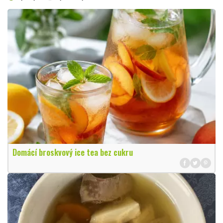
Domácí broskvový ice tea bez cukru