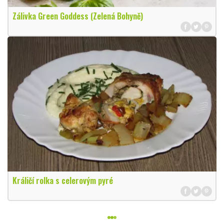
Zálivka Green Goddess (Zelená Bohyně)
Králičí rolka s celerovým pyré