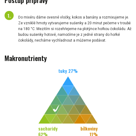
Do mixéru dáme ovesné vločky, kokos a banány a rozmixujeme je.
Ze vzniklé hmoty vytvarujeme sušenky a 20 minut pečeme v troubě
na 180 °C. Mezitím si rozehřejeme na plotýnce hořkou čokoládu. Až
budou sušenky hotové, namočíme je z jedné strany do hořké
čokolády, necháme vychladnout a můžeme podávat.
Makronutrienty
tuky
27
%
sacharidy
bílkoviny
62
%
11
%