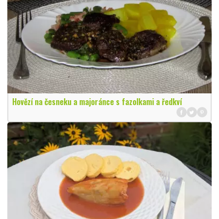
Hovězí na česneku a majoránce s fazolkami a ředkví