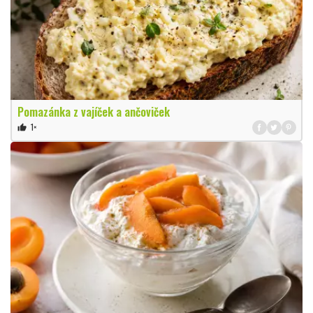
Pomazánka z vajíček a ančoviček
1×
thumb_up