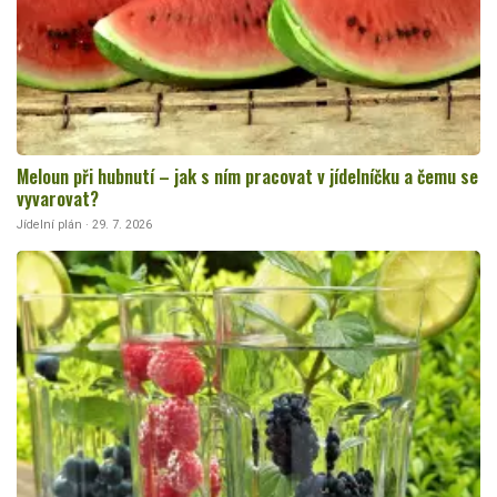
Meloun při hubnutí – jak s ním pracovat v jídelníčku a čemu se
vyvarovat?
Jídelní plán · 29. 7. 2026