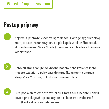
Tisk nákupního seznamu
print
Postup přípravy
Nejprve si připravte všechny ingredience. Cottage sýr, pistáciový
krém, protein, čekankový sirup a pár kapek vanilkového extraktu
vložte do mixéru. Vše důkladně rozmixujte do hladké a krémové
konzistence.
Hotovou směs přelijte do vhodné nádoby nebo krabičky, kterou
můžete uzavřít. Tu pak vložte do mrazáku a nechte zmrazit
alespoň na 2 hodiny, dokud zmrzlina neztuhne.
Před podáváním vyndejte zmrzlinu z mrazáku a nechte ji chvíli
povolit při pokojové teplotě, aby se s ní lépe pracovalo. Poté ji
rozdělte do skleniček nebo misek.