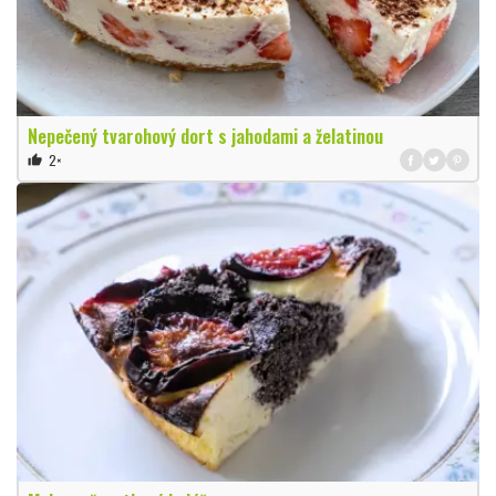
Nepečený tvarohový dort s jahodami a želatinou
2×
thumb_up