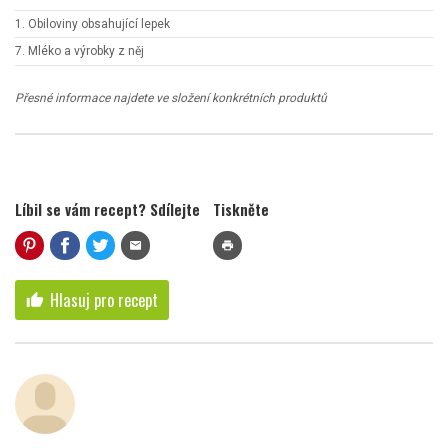
1. Obiloviny obsahující lepek
7. Mléko a výrobky z něj
Přesné informace najdete ve složení konkrétních produktů
Líbil se vám recept? Sdílejte
Tiskněte
mail
print
Hlasuj pro recept
thumb_up