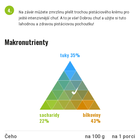
Na závěr můžete zmrzlinu přelít trochou pistáciového krému pro
ještě intenzivnější chuť. A to je vše! Dobrou chuť a užijte si tuto
lahodnou a zdravou pistáciovou pochoutku!
Makronutrienty
tuky
35
%
sacharidy
bílkoviny
22
%
43
%
Čeho
na 100 g
na 1 porci