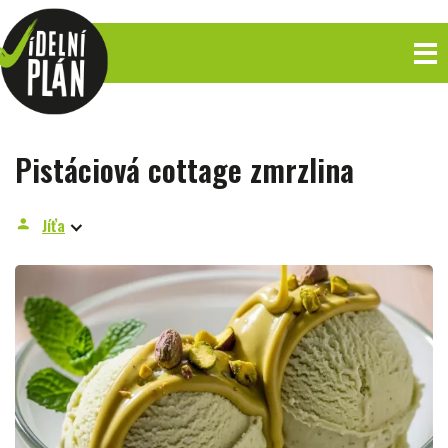
Pistáciová cottage zmrzlina
Jíťa
person