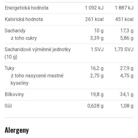
Energetická hodnota
1 092 kJ
1 887 kJ
Kalorická hodnota
261 kcal
451 kcal
Sacharidy
10 g
17,3 g
z toho cukry
3,39 g
5,86 g
Sacharidové výměnné jednotky
1 SVJ
1,73 SVJ
(10 g)
Tuky
16,2 g
27,9 g
z toho nasycené mastné
2,75 g
4,75 g
kyseliny
Bílkoviny
19,8 g
34,1 g
Sůl
0,628 g
1,08 g
Alergeny