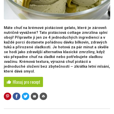
Máte chuť na krémové pistáciové gelato, které je zároveň
nutričně vyvážené? Tato pistáciová cottage zmrzlina splní
obojí! Připravíte ji jen ze 4 jednoduchých ingrediencí a v
každé porci dostanete pořádnou dávku bílkovin, zdravých
tuků a přirozené sladkosti. Je hotová za pár minut a skvěle
se hodí jako zdravější alternativa klasické zmrzliny, když
vás přepadne chuť na sladké nebo potřebujete sladkou
svačinu. Krémová textura, výrazná chuť pistácií a
jednoduché složení bez zbytečností – zkrátka letní mlsání,
které dává smysl.
Hlasuj pro recept
thumb_up
mail
print