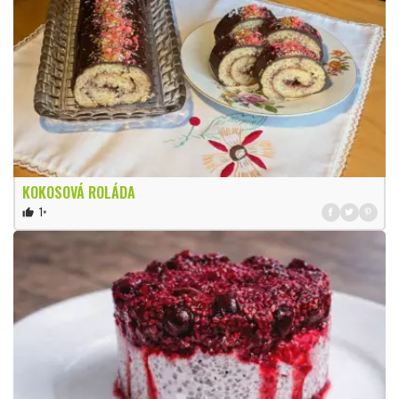
KOKOSOVÁ ROLÁDA
1×
thumb_up