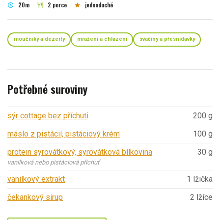
20m
2 porce
jednoduché
schedule
restaurant
star
moučníky a dezerty
mražení a chlazení
svačiny a přesnídávky
Potřebné suroviny
sýr cottage bez příchuti
200 g
máslo z pistácií, pistáciový krém
100 g
protein syrovátkový, syrovátková bílkovina
30 g
vanilková nebo pistáciová příchuť
vanilkový extrakt
1 lžička
čekankový sirup
2 lžíce