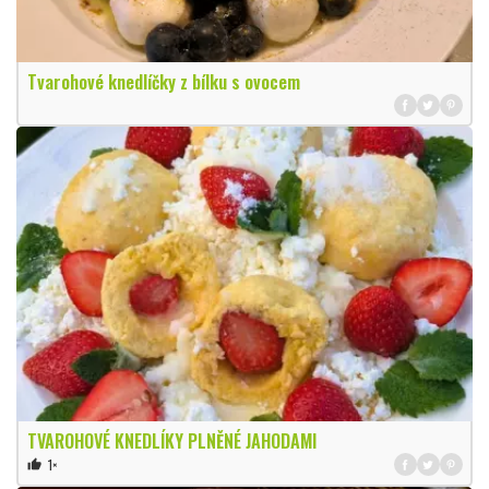
Tvarohové knedlíčky z bílku s ovocem
TVAROHOVÉ KNEDLÍKY PLNĚNÉ JAHODAMI
1×
thumb_up