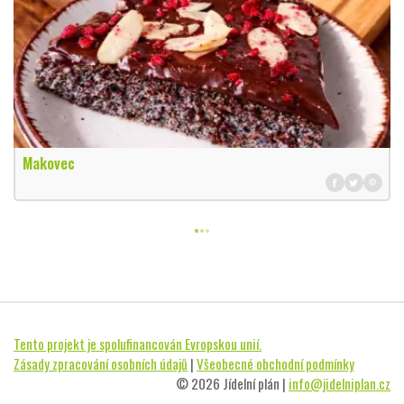
Makovec
Tento projekt je spolufinancován Evropskou unií.
Zásady zpracování osobních údajů
|
Všeobecné obchodní podmínky
© 2026 Jídelní plán |
info@jidelniplan.cz