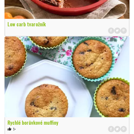
Low carb tvarožník
Rychlé borůvkové muffiny
1×
thumb_up