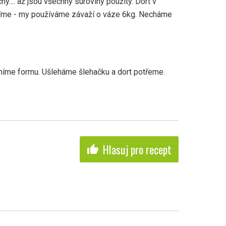
hy.... až jsou všechny suroviny použity. Dort v
žíme - my používáme závaží o váze 6kg. Necháme
aníme formu. Ušleháme šlehačku a dort potřeme.
Hlasuj pro recept
thumb_up