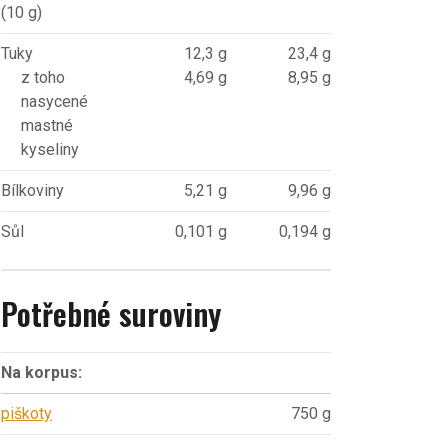
(10 g)
Tuky
12,3 g
23,4 g
z toho
4,69 g
8,95 g
nasycené
mastné
kyseliny
Bílkoviny
5,21 g
9,96 g
Sůl
0,101 g
0,194 g
Potřebné suroviny
Na korpus:
piškoty
750 g