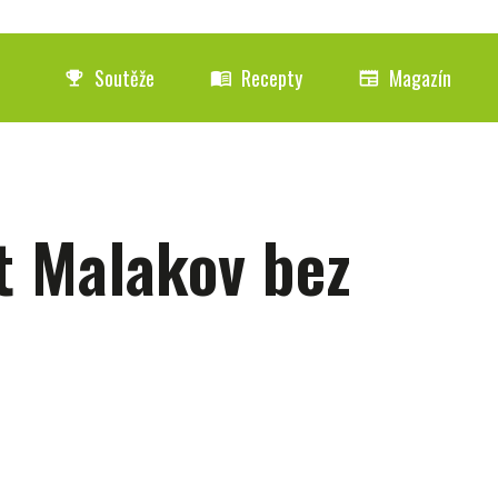
Soutěže
Recepty
Magazín
emoji_events
menu_book
newspaper
t Malakov bez