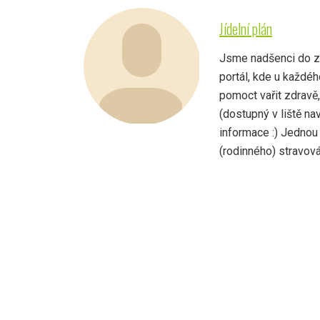
Jídelní plán
Jsme nadšenci do zdr
portál, kde u každé
pomoct vařit zdravě
(dostupný v liště na
informace :) Jednou
(rodinného) stravován