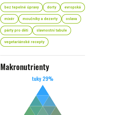
bez tepelné úpravy
dorty
evropská
mixér
moučníky a dezerty
oslava
párty pro děti
slavnostní tabule
vegetariánské recepty
Makronutrienty
tuky
29
%