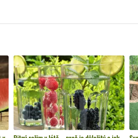
t v
Pitný režim v létě – proč je důležitý a jak
Sva