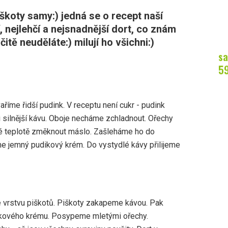
iškoty samy:) jedná se o recept naší
, nejlehčí a nejsnadnější dort, co znám
itě neuděláte:) milují ho všichni:)
sa
5
říme řidší pudink. V receptu není cukr - pudink
i silnější kávu. Oboje necháme zchladnout. Ořechy
 teplotě změknout máslo. Zašleháme ho do
me jemný pudikový krém. Do vystydlé kávy přilijeme
 vrstvu piškotů. Piškoty zakapeme kávou. Pak
kového krému. Posypeme mletými ořechy.