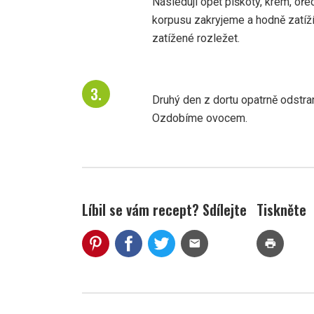
Následují opět piškoty, krém, ořec
korpusu zakryjeme a hodně zatí
zatížené rozležet.
Druhý den z dortu opatrně odstr
Ozdobíme ovocem.
Líbil se vám recept? Sdílejte
Tiskněte
mail
print