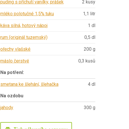
puding s příchutí vanilky, prášek
2 kusy
mléko polotučné 1,5% tuku
1,1 litr
káva silná, hotový nápoj
1 dl
rum (originál tuzemský)
0,5 dl
ořechy vlašské
200 g
máslo čerstvé
0,3 kusů
Na potření:
smetana ke šlehání, šlehačka
4 dl
Na ozdobu
jahody
300 g