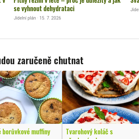
se vyhnout dehydrataci
Jíde
Jídelní plán · 15. 7. 2026
budou zaručeně chutnat
é borůvkové muffiny
Tvarohový koláč s