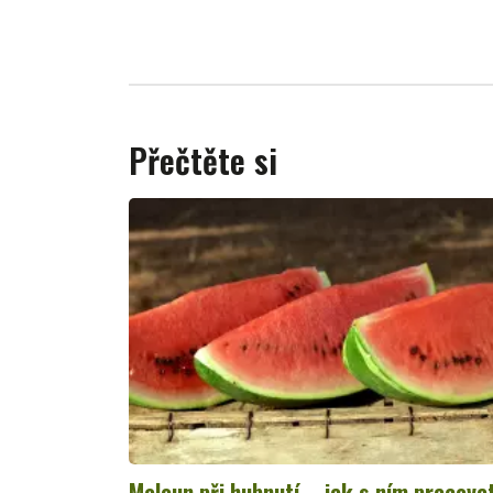
Přečtěte si
Meloun při hubnutí – jak s ním pracova