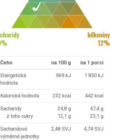
charidy
bílkoviny
9
%
12
%
Čeho
na 100 g
na 1 porci
Energetická
969 kJ
1 850 kJ
hodnota
Kalorická hodnota
232 kcal
442 kcal
Sacharidy
24,8 g
47,4 g
z toho cukry
12,1 g
23,1 g
Sacharidové
2,48 SVJ
4,74 SVJ
výměnné jednotky