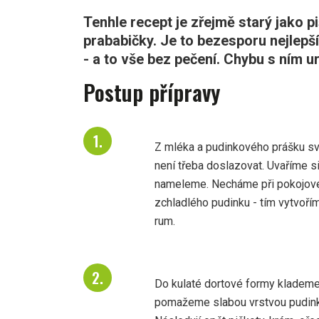
Tenhle recept je zřejmě starý jako p
prababičky. Je to bezesporu nejlepší
- a to vše bez pečení. Chybu s ním urč
Postup přípravy
Z mléka a pudinkového prášku sva
není třeba doslazovat. Uvaříme s
nameleme. Necháme při pokojové
zchladlého pudinku - tím vytvoří
rum.
Do kulaté dortové formy klademe
pomažeme slabou vrstvou pudin