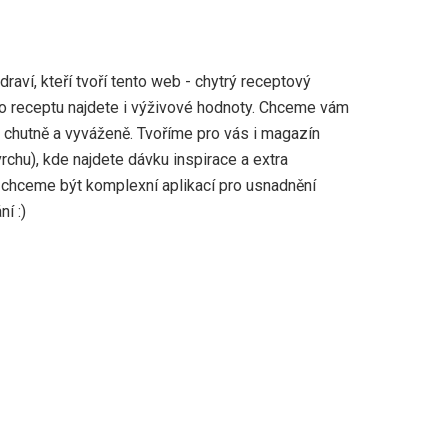
aví, kteří tvoří tento web - chytrý receptový
ho receptu najdete i výživové hodnoty. Chceme vám
, chutně a vyváženě. Tvoříme pro vás i magazín
vrchu), kde najdete dávku inspirace a extra
 chceme být komplexní aplikací pro usnadnění
í :)