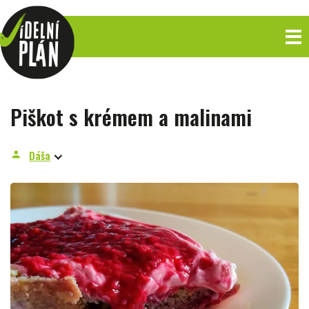
Piškot s krémem a malinami
Dáša
person