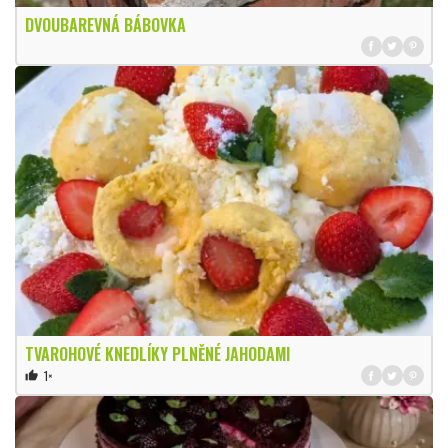
DVOUBAREVNÁ BÁBOVKA
TVAROHOVÉ KNEDLÍKY PLNĚNÉ JAHODAMI
1×
thumb_up