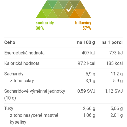
sacharidy
bílkoviny
30
%
57
%
Čeho
na 100 g
na 1 porci
Energetická hodnota
407 kJ
773 kJ
Kalorická hodnota
97,2 kcal
185 kcal
Sacharidy
5,9 g
11,2 g
z toho cukry
3,1 g
5,9 g
Sacharidové výměnné jednotky
0,59 SVJ
1,12 SVJ
(10 g)
Tuky
2,66 g
5,06 g
z toho nasycené mastné
1,06 g
2,01 g
kyseliny