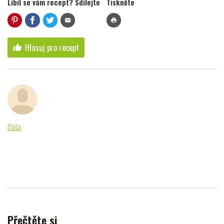
Líbil se vám recept? Sdílejte
Tiskněte
mail
print
Hlasuj pro recept
thumb_up
Dáša
Přečtěte si