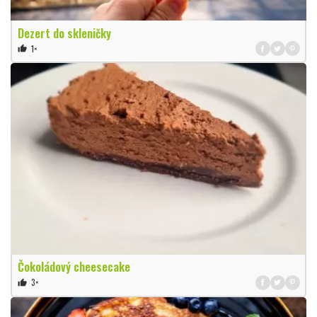
Dezert do skleničky
1×
thumb_up
Čokoládový cheesecake
3×
thumb_up