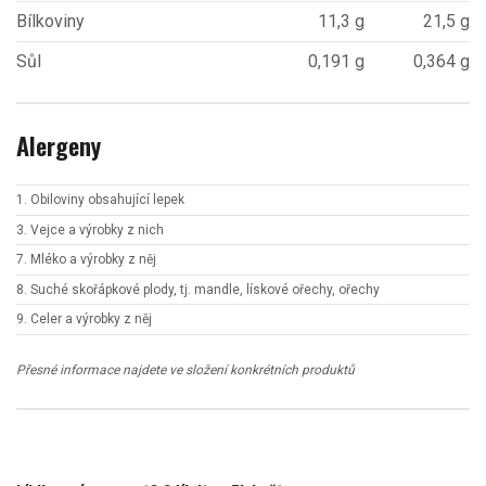
Bílkoviny
11,3 g
21,5 g
Sůl
0,191 g
0,364 g
Alergeny
1. Obiloviny obsahující lepek
3. Vejce a výrobky z nich
7. Mléko a výrobky z něj
8. Suché skořápkové plody, tj. mandle, lískové ořechy, ořechy
9. Celer a výrobky z něj
Přesné informace najdete ve složení konkrétních produktů