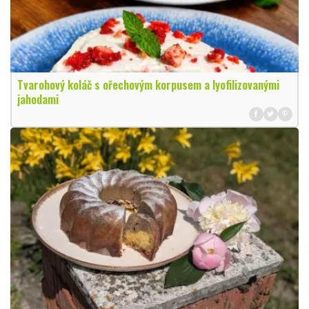
Tvarohový koláč s ořechovým korpusem a lyofilizovanými
jahodami