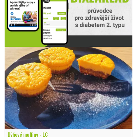
Dýňové muffiny - LC