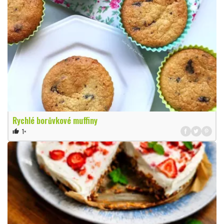
Rychlé borůvkové muffiny
1×
thumb_up