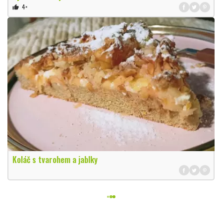
4×
thumb_up
Koláč s tvarohem a jablky