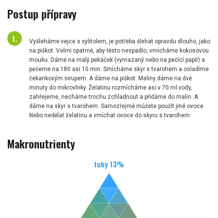
Postup přípravy
Vyšleháme vejce s xylitolem, je potřeba šlehat opravdu dlouho, jako
na piškot. Velmi opatrně, aby těsto nespadlo, vmícháme kokosovou
mouku. Dáme na malý pekáček (vymazaný nebo na pečící papír) a
pečeme na 180 asi 10 min. Smícháme skyr s tvarohem a osladíme
čekankovým sirupem. A dáme na piškot. Maliny dáme na dvě
minuty do mikrovlnky. Želatinu rozmícháme asi v 70 ml vody,
zahřejeme, necháme trochu zchladnout a přidáme do malin. A
dáme na skyr s tvarohem. Samozřejmě můžete použít jiné ovoce.
Nebo nedělat želatinu a vmíchat ovoce do skyru s tvarohem.
Makronutrienty
tuky
13
%