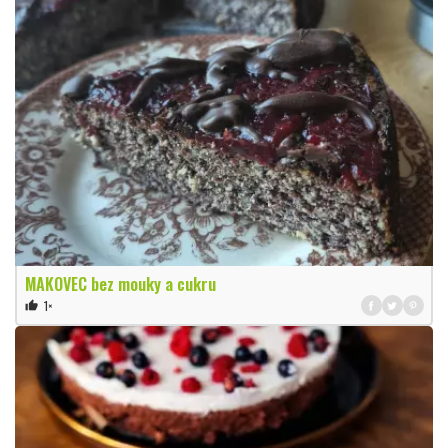
MAKOVEC bez mouky a cukru
1×
thumb_up