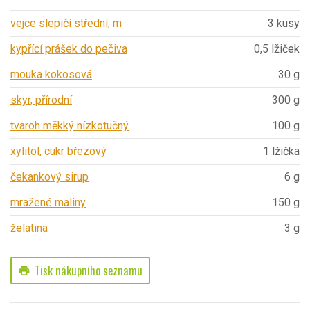
vejce slepičí střední, m
3 kusy
kypřící prášek do pečiva
0,5 lžiček
mouka kokosová
30 g
skyr, přírodní
300 g
tvaroh měkký nízkotučný
100 g
xylitol, cukr březový
1 lžička
čekankový sirup
6 g
mražené maliny
150 g
želatina
3 g
Tisk nákupního seznamu
print