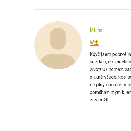
Michal
Web
Když jsem poprvé nar
nezdálo, co všechno
život! Už nemám žád
a akné všude, kde s
se plný energie cel
pomáhám mým klientů
zaslouží!