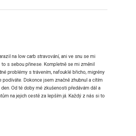
azil na low carb stravování, ani ve snu se mi
 to s sebou přinese. Kompletně se mi změnil
né problémy s trávením, nafouklé břicho, migrény
e podíváte. Dokonce jsem značně zhubnul a cítím
ý den. Od té doby mé zkušenosti předávám dál a
m na jejich cestě za lepším já. Každý z nás si to