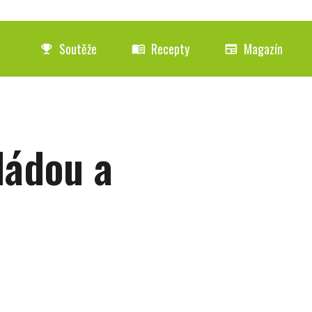
Soutěže
Recepty
Magazín
emoji_events
menu_book
newspaper
ládou a