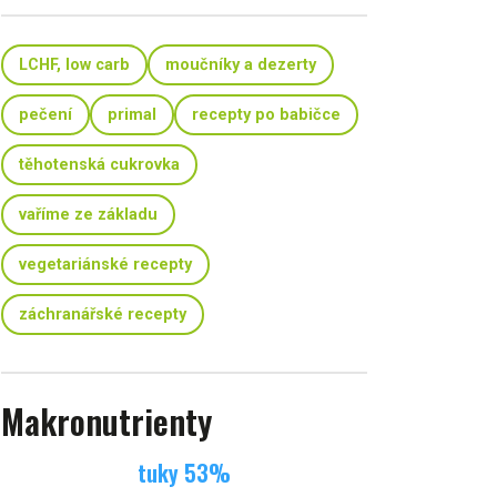
LCHF, low carb
moučníky a dezerty
pečení
primal
recepty po babičce
těhotenská cukrovka
vaříme ze základu
vegetariánské recepty
záchranářské recepty
Makronutrienty
tuky
53
%