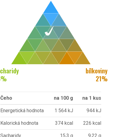
charidy
bílkoviny
6
%
21
%
Čeho
na 100 g
na 1 kus
Energetická hodnota
1 564 kJ
944 kJ
Kalorická hodnota
374 kcal
226 kcal
Sacharidy
15,3 g
9,22 g