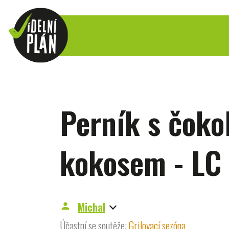
Perník s čoko
kokosem - LC
Michal
person
Účastní se soutěže:
Grilovací sezóna