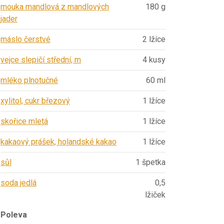
mouka mandlová z mandlových
180 g
jader
máslo čerstvé
2 lžíce
vejce slepičí střední, m
4 kusy
mléko plnotučné
60 ml
xylitol, cukr březový
1 lžíce
skořice mletá
1 lžíce
kakaový prášek, holandské kakao
1 lžíce
sůl
1 špetka
soda jedlá
0,5
lžiček
Poleva