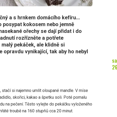
áčný a s hrnkem domácího kefíru…
 ho posypat kokosem nebo jemně
asekané ořechy se dají přidat i do
adnutí rozřízněte a potřete
malý pekáček, ale klidně si
 opravdu vynikající, tak aby ho nebyl
sa
2
stačí si najemno umlít oloupané mandle. V míse
adidlo, skořici, kakao a špetku soli. Poté pomalu
u na pečení. Těsto vylejte do pekáčku vyloženého
řáté troubě na 160 stupňů cca 20 minut.