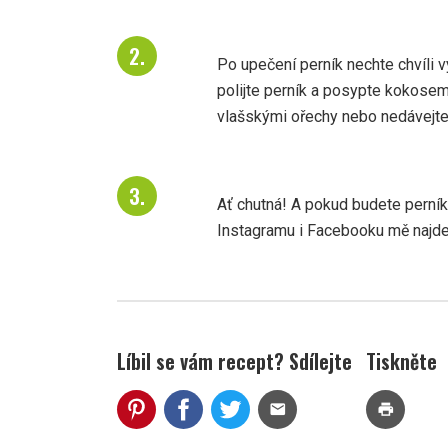
Po upečení perník nechte chvíli v
polijte perník a posypte kokose
vlašskými ořechy nebo nedávejte 
Ať chutná! A pokud budete perní
Instagramu i Facebooku mě najde
Líbil se vám recept? Sdílejte
Tiskněte
mail
print