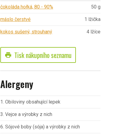
čokoláda hořká, 80 - 90%
50 g
máslo čerstvé
1 lžička
kokos sušený, strouhaný
4 lžíce
Tisk nákupního seznamu
print
Alergeny
1. Obiloviny obsahující lepek
3. Vejce a výrobky z nich
6. Sójové boby (sója) a výrobky z nich