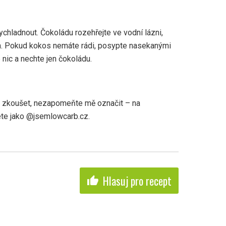
ychladnout. Čokoládu rozehřejte ve vodní lázni,
m. Pokud kokos nemáte rádi, posypte nasekanými
nic a nechte jen čokoládu.
k zkoušet, nezapomeňte mě označit – na
te jako @jsemlowcarb.cz.
Hlasuj pro recept
thumb_up