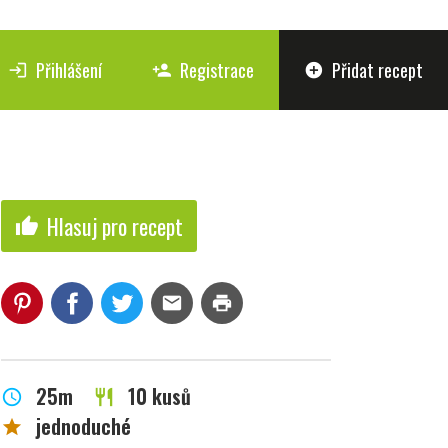
Přihlášení
Registrace
Přidat recept
login
person_add
add_circle
Hlasuj pro recept
thumb_up
mail
print
25m
10 kusů
schedule
restaurant
jednoduché
star