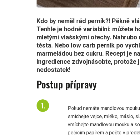
Kdo by neměl rád perník?! Pěkně vl
Tenhle je hodně variabilní: můžete
mletými vlašskými ořechy. Nahrubo n
těsta. Nebo low carb perník po vychl
marmeládou bez cukru. Recept je na 
ingredience zdvojnásobte, protože je
nedostatek!
Postup přípravy
Pokud nemáte mandlovou mouku, 
smíchejte vejce, mléko, máslo, sl
vmíchejte mandlovou mouku a sod
pečícím papírem a pečte v předeh