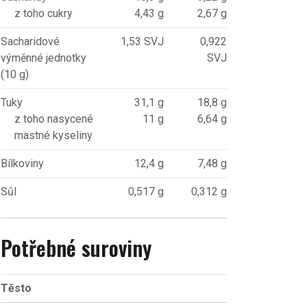
z toho cukry
4,43 g
2,67 g
Sacharidové
1,53 SVJ
0,922
výměnné jednotky
SVJ
(10 g)
Tuky
31,1 g
18,8 g
z toho nasycené
11 g
6,64 g
mastné kyseliny
Bílkoviny
12,4 g
7,48 g
Sůl
0,517 g
0,312 g
Potřebné suroviny
Těsto