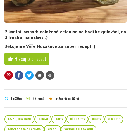
Pikantní lowcarb naložená zelenina se hodí ke grilování, na
Silvestra, na oslavy :)
Děkujeme Věře Husákové za super recept :)
Hlasuj pro recept
thumb_up
mail
print
1h:30m
25 kusů
středně obtížné
schedule
restaurant
star
LCHF, low carb
oslava
párty
předkrmy
saláty
Silvestr
těhotenská cukrovka
vaření
vaříme ze základu