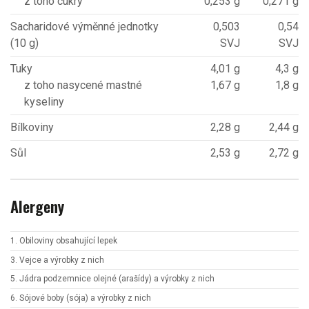
z toho cukry
0,253 g
0,271 g
Sacharidové výměnné jednotky
0,503
0,54
(10 g)
SVJ
SVJ
Tuky
4,01 g
4,3 g
z toho nasycené mastné
1,67 g
1,8 g
kyseliny
Bílkoviny
2,28 g
2,44 g
Sůl
2,53 g
2,72 g
Alergeny
1. Obiloviny obsahující lepek
3. Vejce a výrobky z nich
5. Jádra podzemnice olejné (arašídy) a výrobky z nich
6. Sójové boby (sója) a výrobky z nich