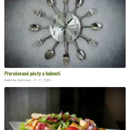
Přerušované půsty a hubnutí
Kateřina Gallinová · 11. 11. 2024