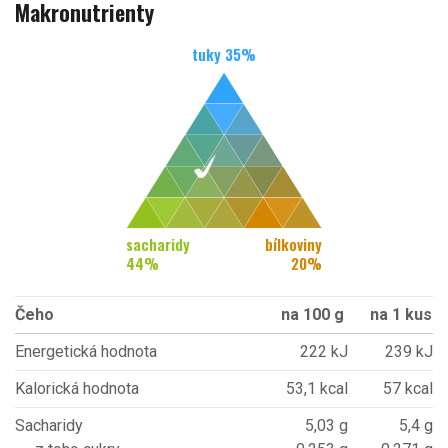
Makronutrienty
tuky
35
%
sacharidy
bílkoviny
44
%
20
%
Čeho
na 100 g
na 1 kus
Energetická hodnota
222 kJ
239 kJ
Kalorická hodnota
53,1 kcal
57 kcal
Sacharidy
5,03 g
5,4 g