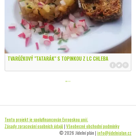
TVARŮŽKOVÝ "TATARÁK" S TOPINKOU Z LC CHLEBA
Tento projekt je spolufinancován Evropskou unií.
Zásady zpracování osobních údajů
|
Všeobecné obchodní podmínky
© 2026 Jídelní plán |
info@jidelniplan.cz