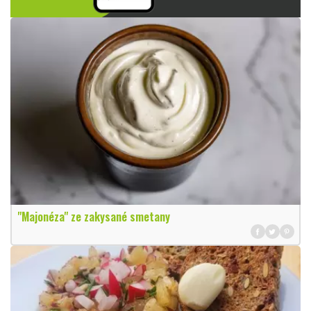
"Majonéza" ze zakysané smetany