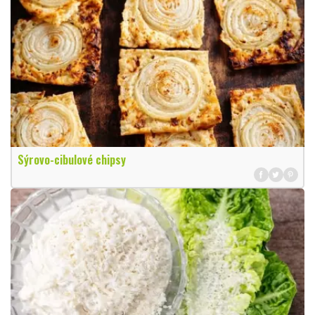
Sýrovo-cibulové chipsy