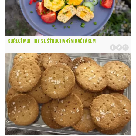
KUŘECÍ MUFFINY SE ŠŤOUCHANÝM KVĚTÁKEM