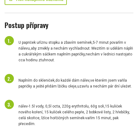
Postup přípravy
U papriček uříznu stopku a zbavím semínek,5-7 minut povařím v
nálevu,aby změkly a nechám vychladnout. Mezitím si udělám náplň
a cukrářským sáčkem naplním papričky,nechám v lednici nastojato
cca hodinu ztuhnout.
Naplním do skleniček,do každé dám nálev,ve kterém jsem vařila
papričky a ještě přidám lžičku oleje,uzavřu a nechám pár dní uležet.
nálev-1.5l vody, 0,5l octa, 220g erythritolu, 60g soli,15 kuliček
nového koření, 15 kuliček celého pepře, 2 bobkové listy, 2 hřebíčky,
celá skořice, lžíce hořčičných semínek-vařím 15 minut, pak
přecedím.