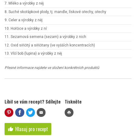
7. Mléko a výrobky z něj
8. Suché skořápkové plody, tj. mandle, lískové ořechy, ořechy
9. Celer a výrobky z něj
10. Hořčice a výrobky z ní
11. Sezamová semena (sezam) a výrobky z nich
12. Oxid siřičitý a siřičitany (ve vyšších koncentracích)
13. Vlčí bob (lupina) a výrobky z něj
Přesné informace najdete ve složení konkrétních produktů
Líbil se vám recept? Sdílejte
Tiskněte
mail
print
Hlasuj pro recept
thumb_up