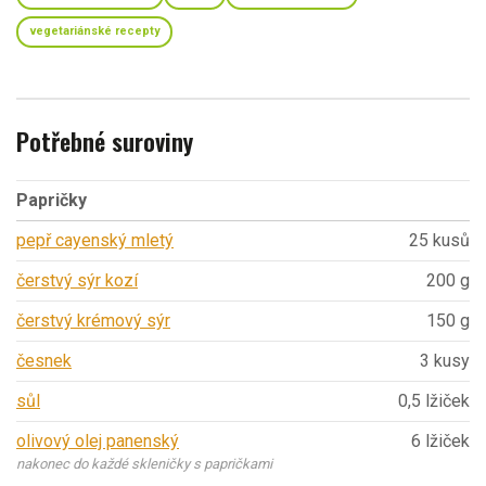
vegetariánské recepty
Potřebné suroviny
Papričky
pepř cayenský mletý
25 kusů
čerstvý sýr kozí
200 g
čerstvý krémový sýr
150 g
česnek
3 kusy
sůl
0,5 lžiček
olivový olej panenský
6 lžiček
nakonec do každé skleničky s papričkami