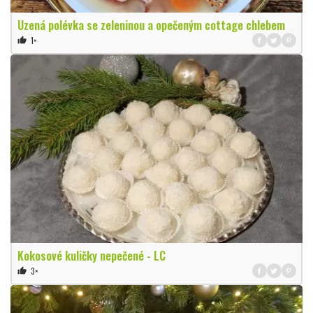
Uzená polévka se zeleninou a opečeným cottage chlebem
1×
thumb_up
Kokosové kuličky nepečené - LC
3×
thumb_up