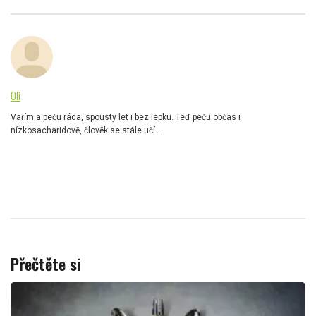
Oli
Vařím a peču ráda, spousty let i bez lepku. Teď peču občas i
nízkosacharidově, člověk se stále učí...
Přečtěte si