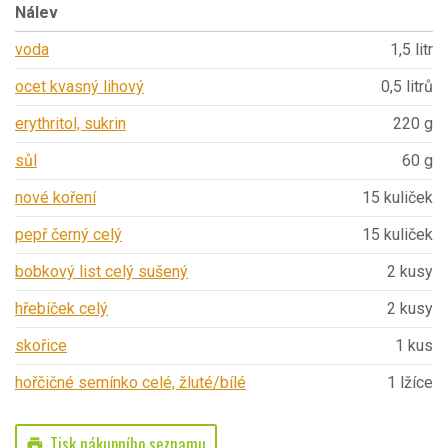
Nálev
voda
1,5 litr
ocet kvasný lihový
0,5 litrů
erythritol, sukrin
220 g
sůl
60 g
nové koření
15 kuliček
pepř černý celý
15 kuliček
bobkový list celý sušený
2 kusy
hřebíček celý
2 kusy
skořice
1 kus
hořčičné semínko celé, žluté/bílé
1 lžíce
Tisk nákupního seznamu
print