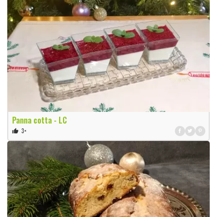
Panna cotta - LC
3×
thumb_up