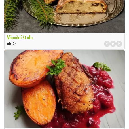
Vánoční štola
7×
thumb_up