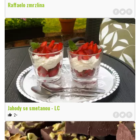
Raffaelo zmrzlina
Jahody se smetanou - LC
2×
thumb_up