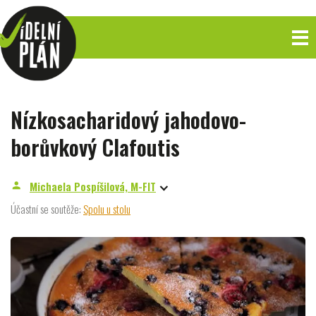
Nízkosacharidový jahodovo-
borůvkový Clafoutis
Michaela Pospíšilová, M-FIT
person
Účastní se soutěže:
Spolu u stolu