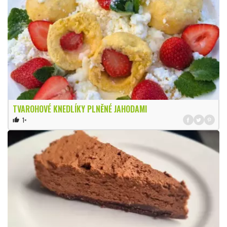
TVAROHOVÉ KNEDLÍKY PLNĚNÉ JAHODAMI
1×
thumb_up