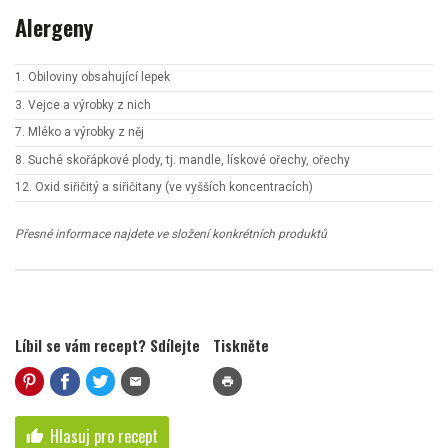
Alergeny
1. Obiloviny obsahující lepek
3. Vejce a výrobky z nich
7. Mléko a výrobky z něj
8. Suché skořápkové plody, tj. mandle, lískové ořechy, ořechy
12. Oxid siřičitý a siřičitany (ve vyšších koncentracích)
Přesné informace najdete ve složení konkrétních produktů
Líbil se vám recept? Sdílejte
Tiskněte
mail
print
Hlasuj pro recept
thumb_up