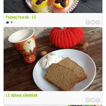
Pečený tvaroh - LC
4×
thumb_up
LC dýňový chlebíček