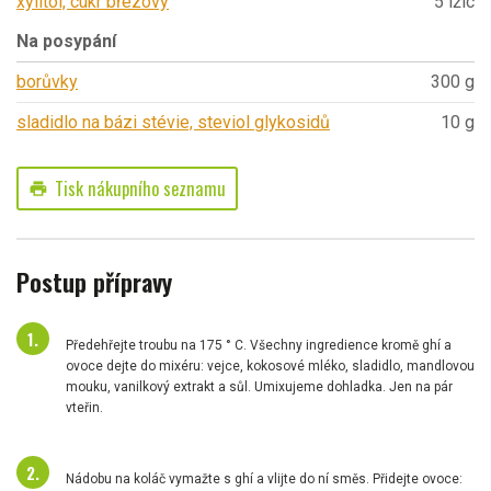
xylitol, cukr březový
5 lžic
Na posypání
borůvky
300 g
sladidlo na bázi stévie, steviol glykosidů
10 g
Tisk nákupního seznamu
print
Postup přípravy
Předehřejte troubu na 175 ° C. Všechny ingredience kromě ghí a
ovoce dejte do mixéru: vejce, kokosové mléko, sladidlo, mandlovou
mouku, vanilkový extrakt a sůl. Umixujeme dohladka. Jen na pár
vteřin.
Nádobu na koláč vymažte s ghí a vlijte do ní směs. Přidejte ovoce: