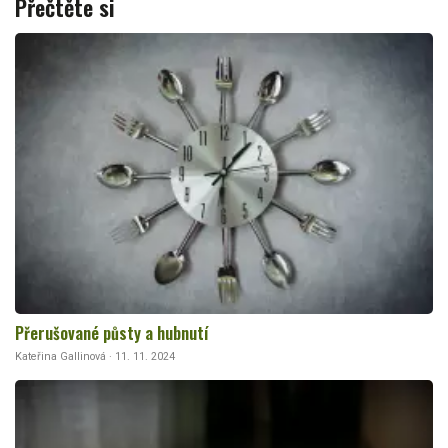
Přečtěte si
Přerušované půsty a hubnutí
Kateřina Gallinová · 11. 11. 2024