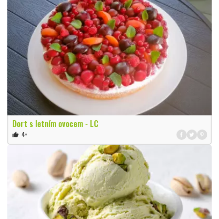
Dort s letním ovocem - LC
4×
thumb_up