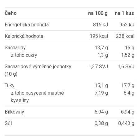
Čeho
na 100 g
na 1 kus
Energetická hodnota
815 kJ
952 kJ
Kalorická hodnota
195 kcal
228 kcal
Sacharidy
13,7 g
16 g
z toho cukry
1,3 g
1,52 g
Sacharidové výměnné jednotky
1,37 SVJ
1,6 SVJ
(10 g)
Tuky
15,1 g
17,7 g
z toho nasycené mastné
7,19 g
8,4 g
kyseliny
Bílkoviny
5,94 g
6,94 g
Sůl
0,38 g
0,443 g