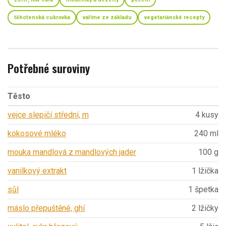
těhotenská cukrovka
vaříme ze základu
vegetariánské recepty
Potřebné suroviny
Těsto
vejce slepičí střední, m
4 kusy
kokosové mléko
240 ml
mouka mandlová z mandlových jader
100 g
vanilkový extrakt
1 lžička
sůl
1 špetka
máslo přepuštěné, ghí
2 lžičky