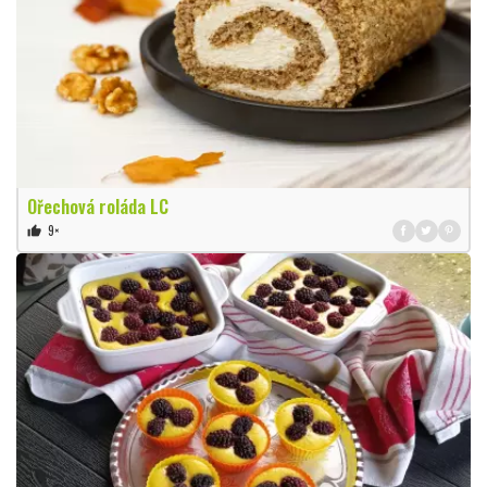
Ořechová roláda LC
9×
thumb_up