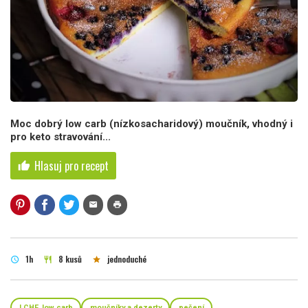
Moc dobrý low carb (nízkosacharidový) moučník, vhodný i
pro keto stravování...
Hlasuj pro recept
thumb_up
mail
print
1h
8 kusů
jednoduché
schedule
restaurant
star
LCHF, low carb
moučníky a dezerty
pečení