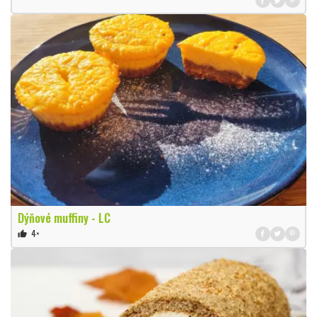
Dýňové muffiny - LC
4×
thumb_up