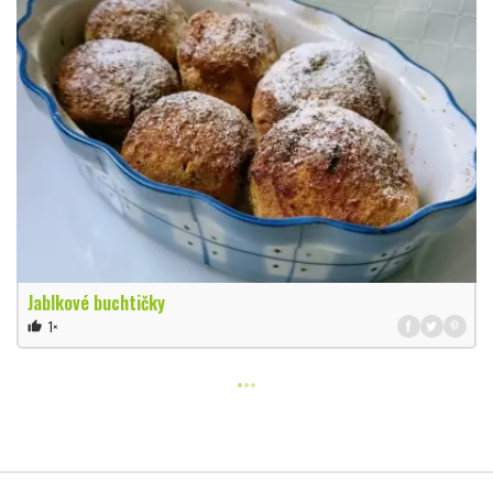
Jablkové buchtičky
1×
thumb_up