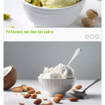
Pistáciová zmrzlina bez cukru