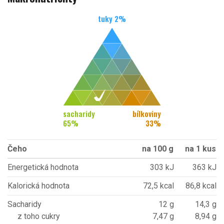
tuky
2
%
sacharidy
bílkoviny
65
%
33
%
Čeho
na 100 g
na 1 kus
Energetická hodnota
303 kJ
363 kJ
Kalorická hodnota
72,5 kcal
86,8 kcal
Sacharidy
12 g
14,3 g
z toho cukry
7,47 g
8,94 g