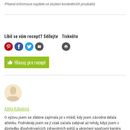
Přesné informace najdete ve složení konkrétních produktů
Líbil se vám recept? Sdílejte
Tiskněte
mail
print
Hlasuj pro recept
thumb_up
Adéla Kábelová
O výživu jsem se zběžně zajímala již v mládí, kdy jsem závodně dělala
atletiku. Podrobněji jsem se jí však začala zabývat až tehdy, když jsem v
důsledku dlouhotrvajících zdravotních potíží a ukončení sportovní kariéry,