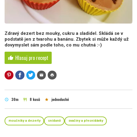
Zdravý dezert bez mouky, cukru a sladidel. Skládá se v
podstatě jen z tvarohu a banánu. Zbytek si může každý už
dovymyslet sám podle toho, co mu chutná :-)
Hlasuj pro recept
thumb_up
mail
print
30m
8 kusů
jednoduché
schedule
restaurant
star
moučníky a dezerty
snídaně
svačiny a přesnídávky