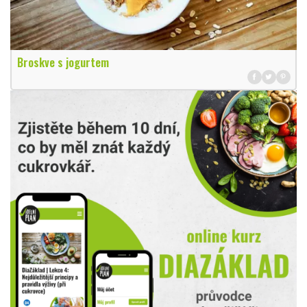
Broskve s jogurtem