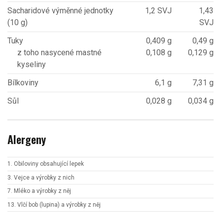
Sacharidové výměnné jednotky
1,2 SVJ
1,43
(10 g)
SVJ
Tuky
0,409 g
0,49 g
z toho nasycené mastné
0,108 g
0,129 g
kyseliny
Bílkoviny
6,1 g
7,31 g
Sůl
0,028 g
0,034 g
Alergeny
1. Obiloviny obsahující lepek
3. Vejce a výrobky z nich
7. Mléko a výrobky z něj
13. Vlčí bob (lupina) a výrobky z něj