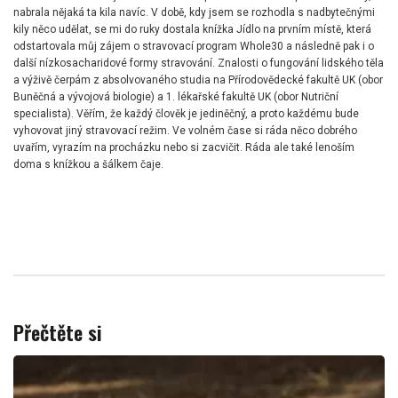
nabrala nějaká ta kila navíc. V době, kdy jsem se rozhodla s nadbytečnými
kily něco udělat, se mi do ruky dostala knížka Jídlo na prvním místě, která
odstartovala můj zájem o stravovací program Whole30 a následně pak i o
další nízkosacharidové formy stravování. Znalosti o fungování lidského těla
a výživě čerpám z absolvovaného studia na Přírodovědecké fakultě UK (obor
Buněčná a vývojová biologie) a 1. lékařské fakultě UK (obor Nutriční
specialista). Věřím, že každý člověk je jediněčný, a proto každému bude
vyhovovat jiný stravovací režim. Ve volném čase si ráda něco dobrého
uvařím, vyrazím na procházku nebo si zacvičit. Ráda ale také lenoším
doma s knížkou a šálkem čaje.
Přečtěte si