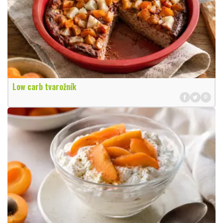
Low carb tvarožník