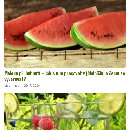
Meloun při hubnutí – jak s ním pracovat v jídelníčku a čemu se
vyvarovat?
Jídelní plán · 29. 7. 2026