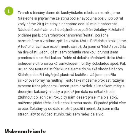
Tvaroh s banány dáme do kuchyňského robotu a rozmixujeme.
Následně si připravíme želatinu podle návodu na obalu. Do 50 ml
vody dáme 20 g želatiny a necháme cca 10 minut nabobtnat.
Následně zahříváme až do úplného rozpuštění želatiny. K želatině
přidáme pár lžic tvarohovo-banánového "těsta", pořádně
rozmícháme a vrátíme zpět ke zbytku těsta. Pořádně promixujeme.
A teď přichází fáze experimentování :-). Já jsem si "těsto" rozdělila
na dvě části. Jednu část jsem ochutila vanilkou, druhou jsem
promixovala se lžící kakaa. Dobře si dokážu představit třeba těsto
ochucené citrónovou kůrou/kokosem, oříšky, čokoládou apod. Pak
už jen obě těsta na střídačku nalejeme do nějaké vhodné nádoby.
Klidně poslouží i obyčejná plastová krabička. Já jsem použila
silikonové formy na muffiny. Těsto také můžeme proklást různým
ovocem třeba jahodami. Dezert jsem dozdobila lístečkem máty a
drcenými kakaovými boby a pak už jen dala na několik hodin
ztuhnout do lednice. Pokud by nám dezert přišel málo sladký,
můžeme přidat třeba datli nebo i trochu medu. Případně přidat více
ovoce. Želatiny by se dalo možná použít i méně. Já jsem měla
strach, aby to vvůbec ztuhlo, tak jsem raději dala víc.
Makronutrienty