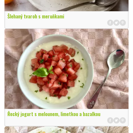
Šlehaný tvaroh s meruňkami
Řecký jogurt s melounem, limetkou a bazalkou