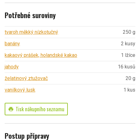
Potřebné suroviny
tvaroh měkký nízkotučný
250 g
banány
2 kusy
kakaový prášek, holandské kakao
1 lžíce
jahody
16 kusů
želatinový ztužovač
20 g
vanilkový lusk
1 kus
Tisk nákupního seznamu
print
Postup přípravy