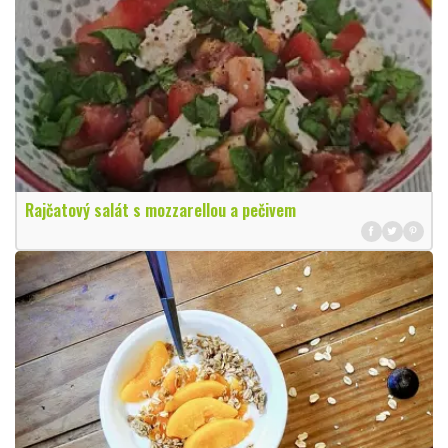
Rajčatový salát s mozzarellou a pečivem