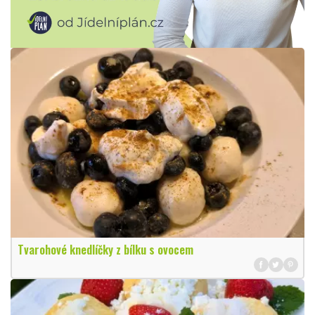
Tvarohové knedlíčky z bílku s ovocem