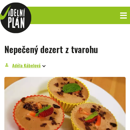
Nepečený dezert z tvarohu
Adéla Kábelová
person