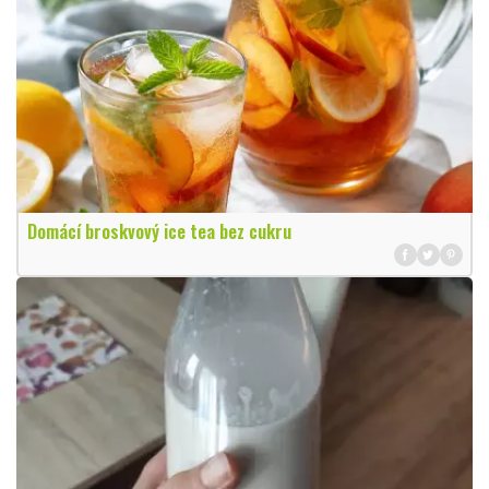
Domácí broskvový ice tea bez cukru