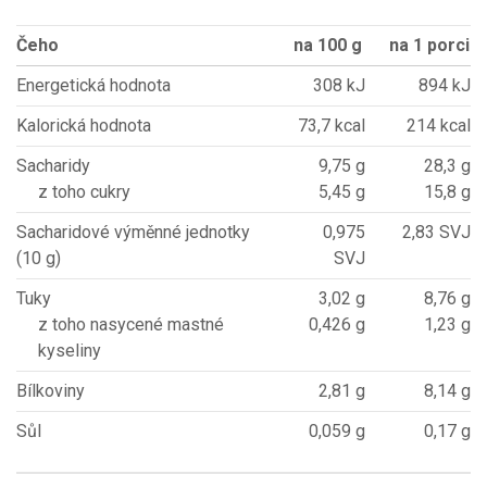
Čeho
na 100 g
na 1 porci
Energetická hodnota
308 kJ
894 kJ
Kalorická hodnota
73,7 kcal
214 kcal
Sacharidy
9,75 g
28,3 g
z toho cukry
5,45 g
15,8 g
Sacharidové výměnné jednotky
0,975
2,83 SVJ
(10 g)
SVJ
Tuky
3,02 g
8,76 g
z toho nasycené mastné
0,426 g
1,23 g
kyseliny
Bílkoviny
2,81 g
8,14 g
Sůl
0,059 g
0,17 g