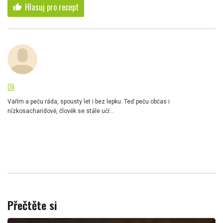
Hlasuj pro recept
thumb_up
Oli
Vařím a peču ráda, spousty let i bez lepku. Teď peču občas i
nízkosacharidově, člověk se stále učí...
Přečtěte si