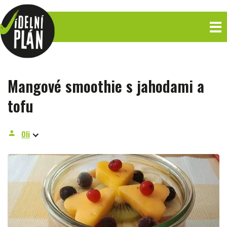
Mangové smoothie s jahodami a
tofu
Oli
person