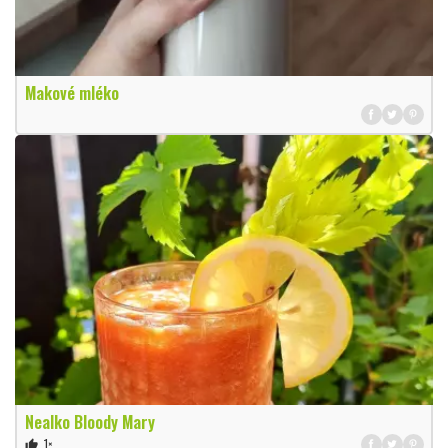
Makové mléko
Nealko Bloody Mary
1×
thumb_up