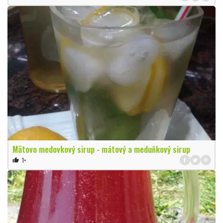
Mätovo medovkový sirup - mátový a meduňkový sirup
1×
thumb_up