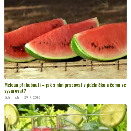
Meloun při hubnutí – jak s ním pracovat v jídelníčku a čemu se
vyvarovat?
Jídelní plán · 29. 7. 2026