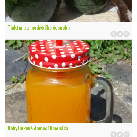
Tinktura z medvědího česneku
Rakytníková domácí limonáda