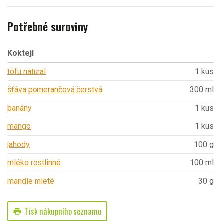
Potřebné suroviny
Koktejl
tofu natural
1 kus
šťáva pomerančová čerstvá
300 ml
banány
1 kus
mango
1 kus
jahody
100 g
mléko rostlinné
100 ml
mandle mleté
30 g
Tisk nákupního seznamu
print