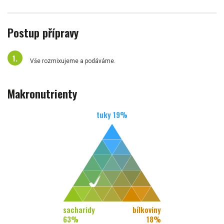
Postup přípravy
Vše rozmixujeme a podáváme.
Makronutrienty
tuky
19
%
sacharidy
bílkoviny
63
%
18
%