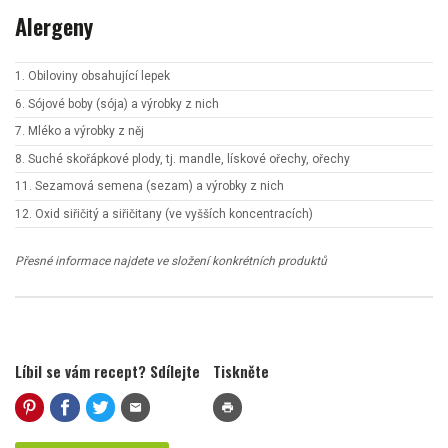
Alergeny
1. Obiloviny obsahující lepek
6. Sójové boby (sója) a výrobky z nich
7. Mléko a výrobky z něj
8. Suché skořápkové plody, tj. mandle, lískové ořechy, ořechy
11. Sezamová semena (sezam) a výrobky z nich
12. Oxid siřičitý a siřičitany (ve vyšších koncentracích)
Přesné informace najdete ve složení konkrétních produktů
Líbil se vám recept? Sdílejte
Tiskněte
mail
print