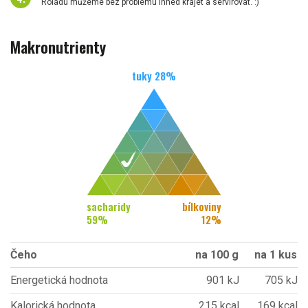
Roládu můžeme bez problému ihned krájet a servírovat. :)
Makronutrienty
tuky
28
%
sacharidy
bílkoviny
59
%
12
%
Čeho
na 100 g
na 1 kus
Energetická hodnota
901 kJ
705 kJ
Kalorická hodnota
215 kcal
169 kcal