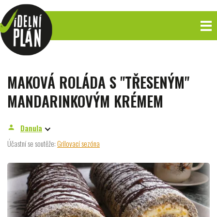
MAKOVÁ ROLÁDA S "TŘESENÝM"
MANDARINKOVÝM KRÉMEM
Danula
person
Účastní se soutěže:
Grilovací sezóna