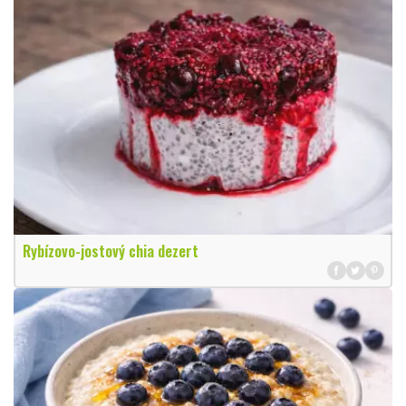
Rybízovo-jostový chia dezert