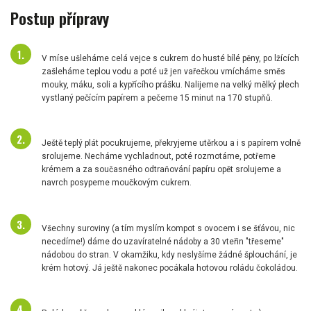
Postup přípravy
V míse ušleháme celá vejce s cukrem do husté bílé pěny, po lžících
zašleháme teplou vodu a poté už jen vařečkou vmícháme směs
mouky, máku, soli a kypřícího prášku. Nalijeme na velký mělký plech
vystlaný pečícím papírem a pečeme 15 minut na 170 stupňů.
Ještě teplý plát pocukrujeme, překryjeme utěrkou a i s papírem volně
srolujeme. Necháme vychladnout, poté rozmotáme, potřeme
krémem a za současného odtraňování papíru opět srolujeme a
navrch posypeme moučkovým cukrem.
Všechny suroviny (a tím myslím kompot s ovocem i se šťávou, nic
necedíme!) dáme do uzavíratelné nádoby a 30 vteřin "třeseme"
nádobou do stran. V okamžiku, kdy neslyšíme žádné šplouchání, je
krém hotový. Já ještě nakonec pocákala hotovou roládu čokoládou.