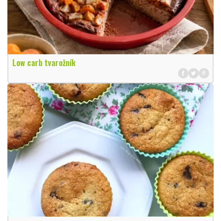
Low carb tvarožník