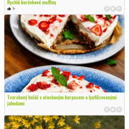
Rychlé borůvkové muffiny
1×
thumb_up
Tvarohový koláč s ořechovým korpusem a lyofilizovanými
jahodami