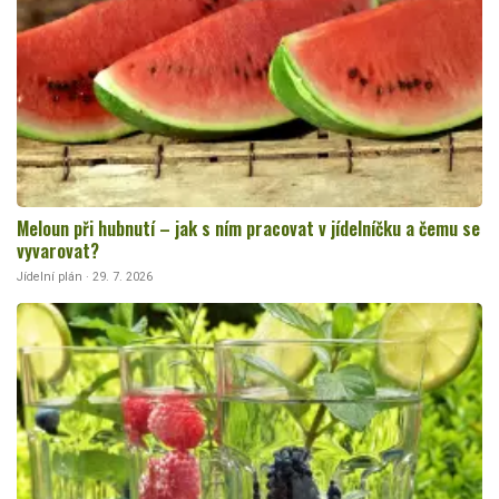
Meloun při hubnutí – jak s ním pracovat v jídelníčku a čemu se
vyvarovat?
Jídelní plán · 29. 7. 2026