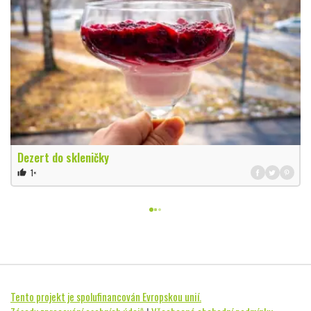
Dezert do skleničky
1×
thumb_up
Tento projekt je spolufinancován Evropskou unií.