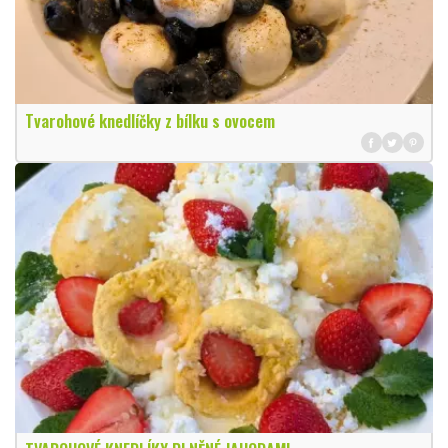
Tvarohové knedlíčky z bílku s ovocem