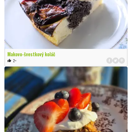
Makovo-švestkový koláč
2×
thumb_up