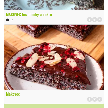
MAKOVEC bez mouky a cukru
1×
thumb_up
Makovec