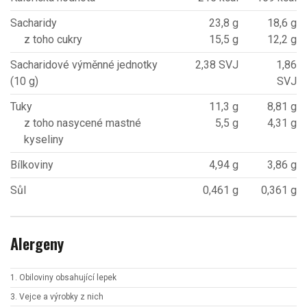
Sacharidy
23,8 g
18,6 g
z toho cukry
15,5 g
12,2 g
Sacharidové výměnné jednotky
2,38 SVJ
1,86
(10 g)
SVJ
Tuky
11,3 g
8,81 g
z toho nasycené mastné
5,5 g
4,31 g
kyseliny
Bílkoviny
4,94 g
3,86 g
Sůl
0,461 g
0,361 g
Alergeny
1. Obiloviny obsahující lepek
3. Vejce a výrobky z nich