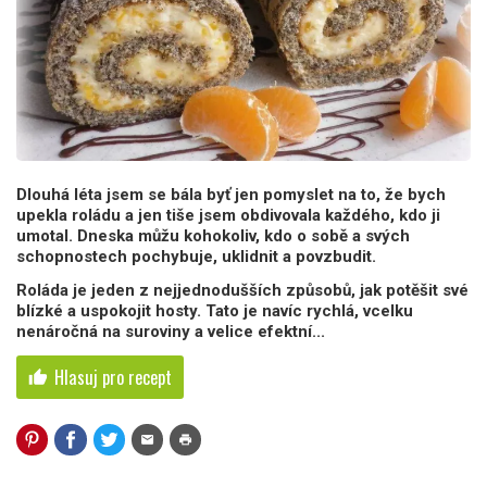
Dlouhá léta jsem se bála byť jen pomyslet na to, že bych
upekla roládu a jen tiše jsem obdivovala každého, kdo ji
umotal. Dneska můžu kohokoliv, kdo o sobě a svých
schopnostech pochybuje, uklidnit a povzbudit.
Roláda je jeden z nejjednodušších způsobů, jak potěšit své
blízké a uspokojit hosty. Tato je navíc rychlá, vcelku
nenáročná na suroviny a velice efektní...
Hlasuj pro recept
thumb_up
mail
print