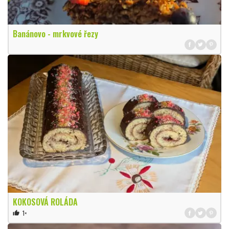
Banánovo - mrkvové řezy
KOKOSOVÁ ROLÁDA
1×
thumb_up