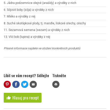
5. Jádra podzemnice olejné (arašídy) a výrobky z nich
6. Sójové boby (sója) a výrobky z nich
7. Mléko a výrobky z něj
8. Suché skořápkové plody, tj. mandle, lískové ořechy, ořechy
11. Sezamová semena (sezam) a výrobky z nich
13. Vlčí bob (lupina) a výrobky z něj
Přesné informace najdete ve složení konkrétních produktů
Líbil se vám recept? Sdílejte
Tiskněte
mail
print
Hlasuj pro recept
thumb_up