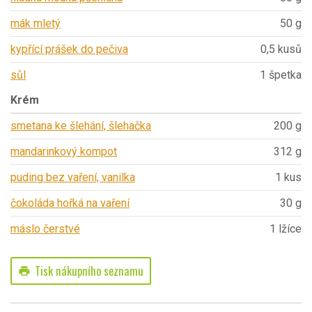
mák mletý
50 g
kypřící prášek do pečiva
0,5 kusů
sůl
1 špetka
Krém
smetana ke šlehání, šlehačka
200 g
mandarinkový kompot
312 g
puding bez vaření, vanilka
1 kus
čokoláda hořká na vaření
30 g
máslo čerstvé
1 lžíce
Tisk nákupního seznamu
print