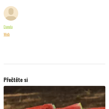
Danula
Web
Přečtěte si