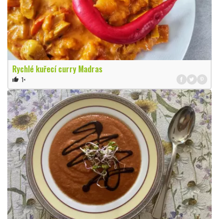
Rychlé kuřecí curry Madras
1×
thumb_up