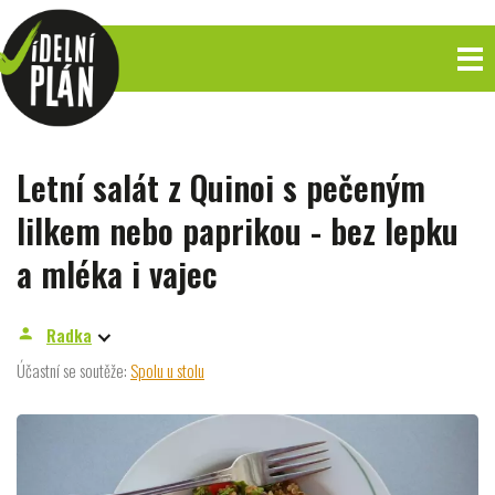
Letní salát z Quinoi s pečeným
lilkem nebo paprikou - bez lepku
a mléka i vajec
Radka
person
Účastní se soutěže:
Spolu u stolu