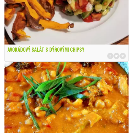
AVOKÁDOVÝ SALÁT S DÝŇOVÝMI CHIPSY