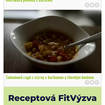
Květáková polévka s batátem
Zeleninové ragú z cizrny s kurkumou a římským kmínem