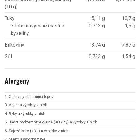
(10 g)
Tuky
5,11 g
10,7 g
z toho nasycené mastné
0,713 g
1,5 g
kyseliny
Bílkoviny
3,74 g
7,87 g
Sůl
0,733 g
1,54 g
Alergeny
1. Obiloviny obsahující lepek
3. Vejce a výrobky z nich
4. Ryby a výrobky z nich
5. Jádra podzemnice olejné (arašídy) a výrobky z nich
6. Sójové boby (sója) a výrobky z nich
7. Mléko a výrobky z něj