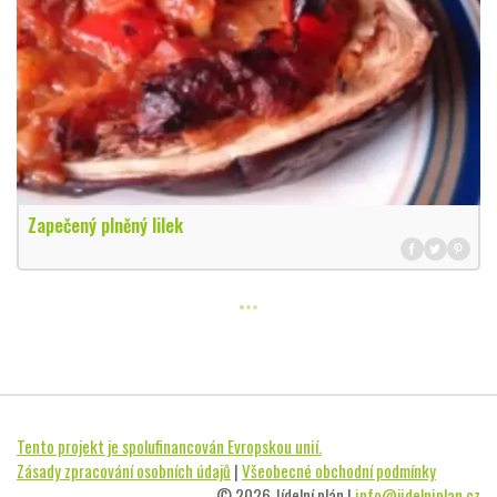
Zapečený plněný lilek
Tento projekt je spolufinancován Evropskou unií.
Zásady zpracování osobních údajů
|
Všeobecné obchodní podmínky
© 2026 Jídelní plán |
info@jidelniplan.cz