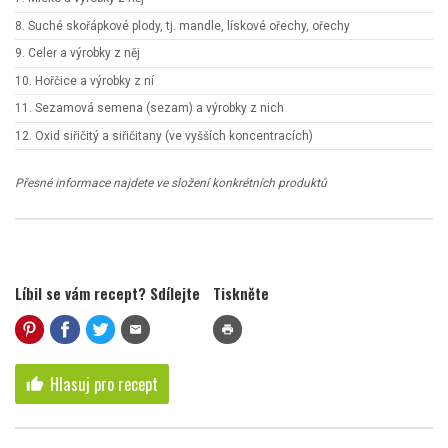
8. Suché skořápkové plody, tj. mandle, lískové ořechy, ořechy
9. Celer a výrobky z něj
10. Hořčice a výrobky z ní
11. Sezamová semena (sezam) a výrobky z nich
12. Oxid siřičitý a siřičitany (ve vyšších koncentracích)
Přesné informace najdete ve složení konkrétních produktů
Líbil se vám recept? Sdílejte
Tiskněte
mail
print
Hlasuj pro recept
thumb_up