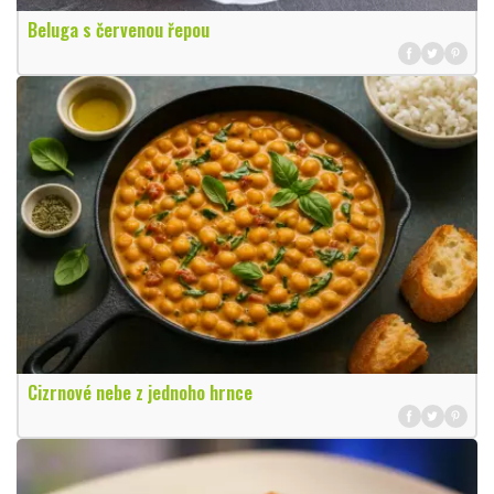
Beluga s červenou řepou
Cizrnové nebe z jednoho hrnce