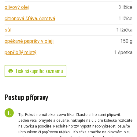
olivový olej
3 lžíce
citronová šťáva, čerstvá
1 lžíce
sůl
1 lžička
opékané papriky v oleji
150 g
pepř bílý mletý
1 špetka
Tisk nákupního seznamu
print
Postup přípravy
Tip: Pokud nemáte konzervu lilku. Zkuste si ho sami připravit.
Jeden větší omyjete a osušíte, nakrájíte na 0,5 cm kolečka rozložíte
na utěrku a posolíte. Necháte ho tzv. vypotit nebo vybrečet, osušíte
ubrouskem či papírovou utěrkou. Kolečka smažíte na olivovém oleji