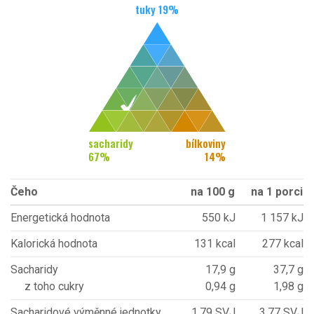
tuky
19
%
sacharidy
bílkoviny
67
%
14
%
Čeho
na 100 g
na 1 porci
Energetická hodnota
550 kJ
1 157 kJ
Kalorická hodnota
131 kcal
277 kcal
Sacharidy
17,9 g
37,7 g
z toho cukry
0,94 g
1,98 g
Sacharidové výměnné jednotky
1,79 SVJ
3,77 SVJ