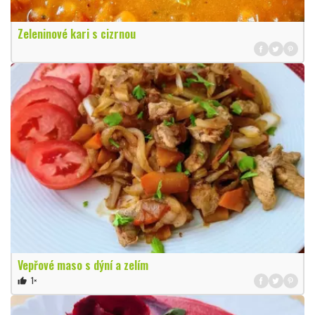
Zeleninové kari s cizrnou
Vepřové maso s dýní a zelím
1×
thumb_up