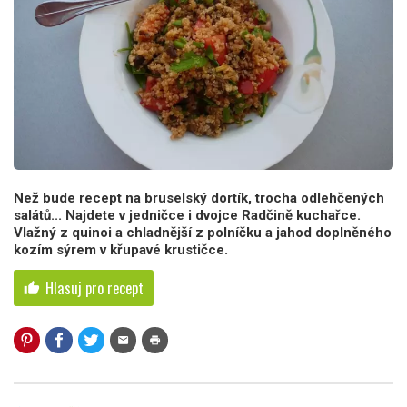
Než bude recept na bruselský dortík, trocha odlehčených
salátů... Najdete v jedničce i dvojce Radčině kuchařce.
Vlažný z quinoi a chladnější z polníčku a jahod doplněného
kozím sýrem v křupavé krustičce.
Hlasuj pro recept
thumb_up
mail
print