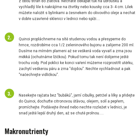
z obou stran do zlatova. Necháte odkapat tuk na ubrousku a
vychladlý lile k nakrájíme na čtvrtky nebo kousky cca 3- 4 cm. Lilek
můžete naložit s bylinkami a česnekem do olivového oleje a nechat
v dobře uzavřené sklenici v lednici nebo spíži....
Quinoi propláchneme na sítě studenou vodou a přesypeme do
hrnce, rozdrobíme cca 1/2 zeleninového bujonu a zalijeme 200 ml.
Dusíme na mírném plameni až se veškerá voda vyvaří a zrna jsou
měkká (ochutnáme lžičkou). Pokud tomu tak není dolijeme ještě
trochu vody. Pod poklici ke konci vaření můžeme rozprostřít utěrku,
zachytí veškerou páru a zrna "dojdou". Nechte vychladnout a pak
"načechrejte vidličkou".
Nasekejte rajčata bez "bubáků", jarní cibulky, petržel a lilky a přidejte
do Quinoi, dochuťte citronovou šťávou, olejem, solí a pepřem,
promíchejte. Podávejte ihned nebo nechte rozležet v lednici, je
snad ještě lepší druhý den, až se chutě prolnou.....
Makronutrienty