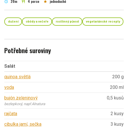
20m
4 porce
jednoduché
schedule
restaurant
star
dušení
obědy a večeře
rostlinný původ
vegetariánské recepty
Potřebné suroviny
Salát
quinoa světlá
200 g
voda
200 ml
bujón zeleninový
0,5 kusů
bezlepkový, např.Alnatura
rajčata
2 kusy
cibulka jarní, sečka
3 kusy