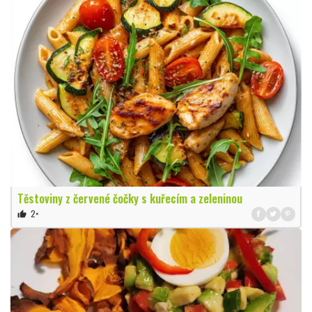
Těstoviny z červené čočky s kuřecím a zeleninou
2×
thumb_up