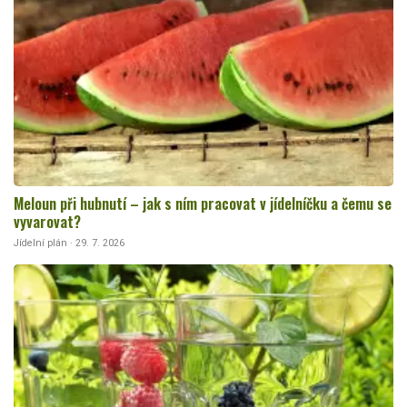
Meloun při hubnutí – jak s ním pracovat v jídelníčku a čemu se
vyvarovat?
Jídelní plán · 29. 7. 2026