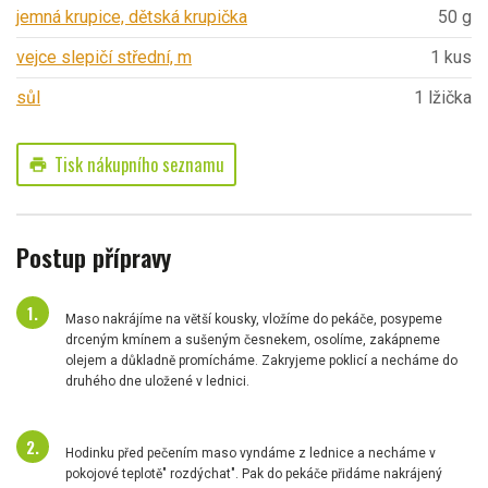
jemná krupice, dětská krupička
50 g
vejce slepičí střední, m
1 kus
sůl
1 lžička
Tisk nákupního seznamu
print
Postup přípravy
Maso nakrájíme na větší kousky, vložíme do pekáče, posypeme
drceným kmínem a sušeným česnekem, osolíme, zakápneme
olejem a důkladně promícháme. Zakryjeme poklicí a necháme do
druhého dne uložené v lednici.
Hodinku před pečením maso vyndáme z lednice a necháme v
pokojové teplotě" rozdýchat". Pak do pekáče přidáme nakrájený