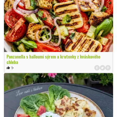
Panzanella s halloumi sýrem a krutonky z kváskového
chleba
1×
thumb_up