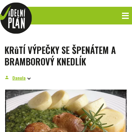
KRůTÍ VÝPEČKY SE ŠPENÁTEM A
BRAMBOROVÝ KNEDLÍK
Danula
person