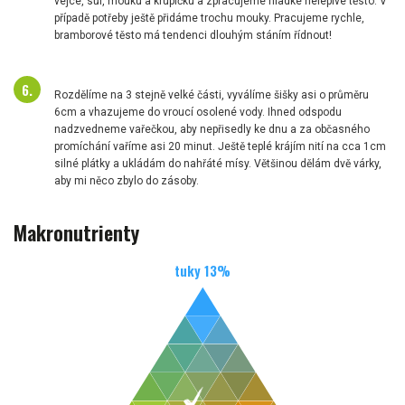
vejce, sůl, mouku a krupičku a zpracujeme hladké nelepivé těsto. V
případě potřeby ještě přidáme trochu mouky. Pracujeme rychle,
bramborové těsto má tendenci dlouhým stáním řídnout!
Rozdělíme na 3 stejně velké části, vyválíme šišky asi o průměru
6cm a vhazujeme do vroucí osolené vody. Ihned odspodu
nadzvedneme vařečkou, aby nepřisedly ke dnu a za občasného
promíchání vaříme asi 20 minut. Ještě teplé krájím nití na cca 1cm
silné plátky a ukládám do nahřáté mísy. Většinou dělám dvě várky,
aby mi něco zbylo do zásoby.
Makronutrienty
tuky
13
%