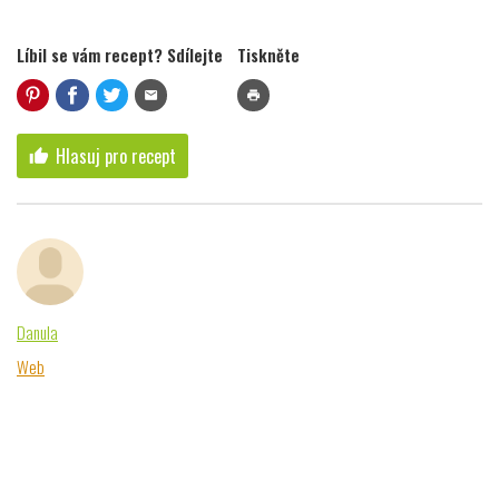
Líbil se vám recept? Sdílejte
Tiskněte
mail
print
Hlasuj pro recept
thumb_up
Danula
Web