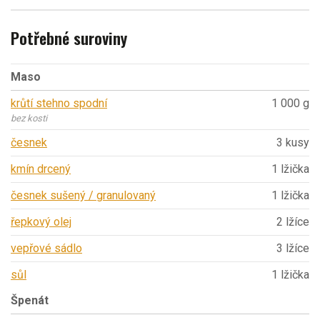
Potřebné suroviny
Maso
krůtí stehno spodní
1 000 g
bez kosti
česnek
3 kusy
kmín drcený
1 lžička
česnek sušený / granulovaný
1 lžička
řepkový olej
2 lžíce
vepřové sádlo
3 lžíce
sůl
1 lžička
Špenát