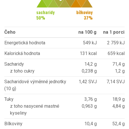
sacharidy
bílkoviny
50
%
37
%
Čeho
na 100 g
na 1 porci
Energetická hodnota
549 kJ
2 759 kJ
Kalorická hodnota
131 kcal
659 kcal
Sacharidy
14,2 g
71,4 g
z toho cukry
0,238 g
1,2 g
Sacharidové výměnné jednotky
1,42 SVJ
7,14 SVJ
(10 g)
Tuky
3,76 g
18,9 g
z toho nasycené mastné
0,963 g
4,84 g
kyseliny
Bílkoviny
10,4 g
52,4 g