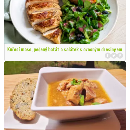
Kuřecí maso, pečený batát a salátek s ovocným dresingem