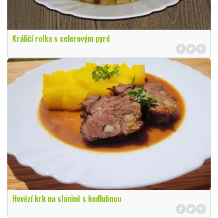
Králičí rolka s celerovým pyré
Hovězí krk na slanině s kedlubnou