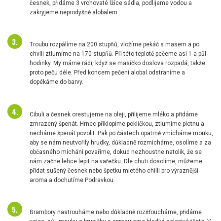
česnek, přidáme 3 vrchovaté lžíce sádla, podlijeme vodou a
zakryjeme neprodyšně alobalem.
Troubu rozpálíme na 200 stupňů, vložíme pekáč s masem a po
chvíli ztlumíme na 170 stupňů. Při této teplotě pečeme asi 1 a půl
hodinky. My máme rádi, když se masíčko doslova rozpadá, takže
proto peču déle. Před koncem pečení alobal odstraníme a
dopékáme do barvy.
Cibuli a česnek orestujeme na oleji, přilijeme mléko a přidáme
zmrazený špenát. Hrnec přiklopíme pokličkou, ztlumíme plotnu a
necháme špenát povolit. Pak po částech opatrně vmícháme mouku,
aby se nám neutvořily hrudky, důkladně rozmícháme, osolíme a za
občasného míchání povaříme, dokud nezhoustne natolik, že se
nám začne lehce lepit na vařečku. Dle chuti dosolíme, můžeme
přidat sušený česnek nebo špetku mletého chilli pro výraznější
aroma a dochutíme Podravkou.
Brambory nastrouháme nebo důkladně rozšťoucháme, přidáme