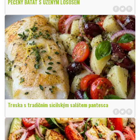
PEČENÝ BATÁT S UZENÝM LOSOSEM
Treska s tradičním sicilským salátem pantesca