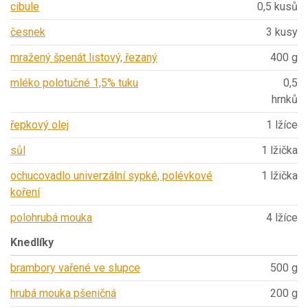
cibule
0,5 kusů
česnek
3 kusy
mražený špenát listový, řezaný
400 g
mléko polotučné 1,5% tuku
0,5
hrnků
řepkový olej
1 lžíce
sůl
1 lžička
ochucovadlo univerzální sypké, polévkové
1 lžička
koření
polohrubá mouka
4 lžíce
Knedlíky
brambory vařené ve slupce
500 g
hrubá mouka pšeničná
200 g