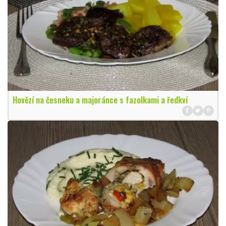
Hovězí na česneku a majoránce s fazolkami a ředkví