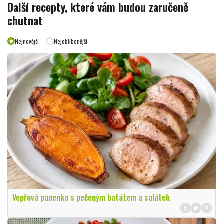
Další recepty, které vám budou zaručeně
chutnat
Nejnovější
Nejoblíbenější
Vepřová panenka s pečeným batátem a salátek