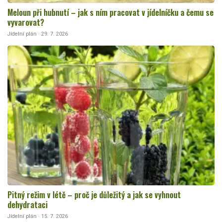
Meloun při hubnutí – jak s ním pracovat v jídelníčku a čemu se
vyvarovat?
Jídelní plán · 29. 7. 2026
Pitný režim v létě – proč je důležitý a jak se vyhnout
dehydrataci
Jídelní plán · 15. 7. 2026