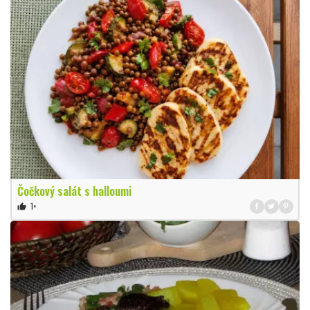
Čočkový salát s halloumi
1×
thumb_up