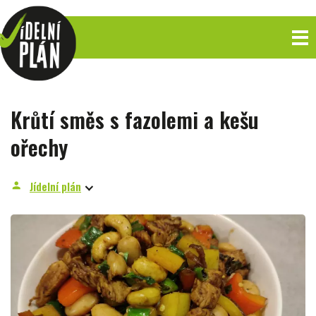
Krůtí směs s fazolemi a kešu
ořechy
Jídelní plán
person