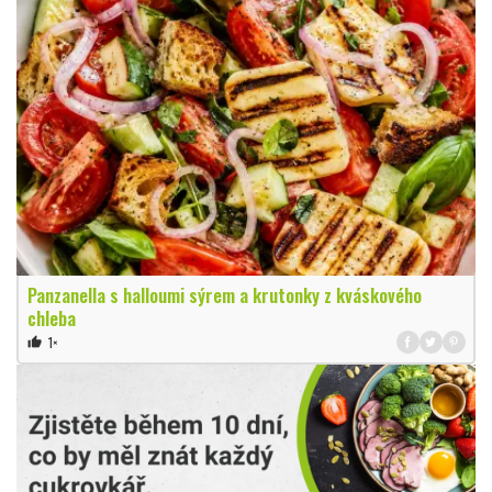
Panzanella s halloumi sýrem a krutonky z kváskového
chleba
1×
thumb_up