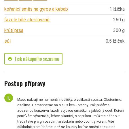
kořenicí směs na gyros a kebab
1 lžička
fazole bílé sterilované
260 g
krůtí prsa
300 g
sůl
0,5 lžiček
Tisk nákupního seznamu
print
Postup přípravy
Maso nakrájíme na menší nudličky, o velikosti sousta. Okořeníme,
osolíme. Osmahneme na oleji s kešu ořechy. Pak přidáme
zcezenou konzervu fazolí, sojovou omáčku, a jablečný ocet. Koření
používám výraznější, lehce pikantní, s paprikou - můžete sáhnout
třeba také pro grilovacím, arabském nebo country koření. Vše
důkladně promícháme, než se kousky balí ve směsi a tekutina