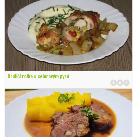
Králičí rolka s celerovým pyré