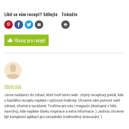
Líbil se vám recept? Sdílejte
Tiskněte
mail
print
Hlasuj pro recept
thumb_up
Jídelní plán
Jsme nadšenci do zdraví, kteří tvoří tento web - chytrý receptový portál, kde
u každého receptu najdete i výživové hodnoty. Chceme vám pomoct vařit
zdravě, chutně a vyváženě. Tvoříme pro vás i magazín (dostupný v liště
navrchu), kde najdete dávku inspirace a extra informace :) Jednou chceme
být komplexní aplikací pro usnadnění (rodinného) stravování :)