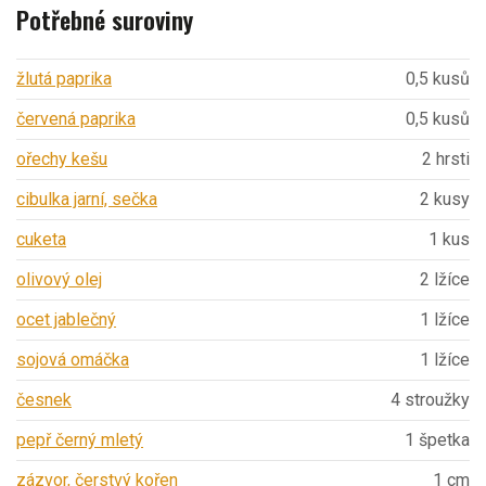
Potřebné suroviny
žlutá paprika
0,5 kusů
červená paprika
0,5 kusů
ořechy kešu
2 hrsti
cibulka jarní, sečka
2 kusy
cuketa
1 kus
olivový olej
2 lžíce
ocet jablečný
1 lžíce
sojová omáčka
1 lžíce
česnek
4 stroužky
pepř černý mletý
1 špetka
zázvor, čerstvý kořen
1 cm