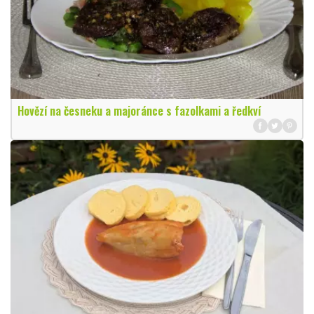
Hovězí na česneku a majoránce s fazolkami a ředkví