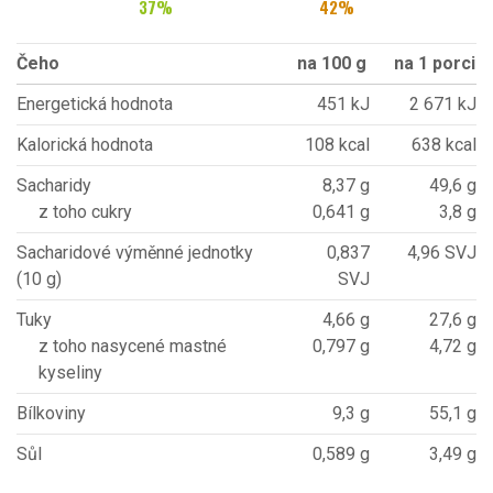
37
%
42
%
Čeho
na 100 g
na 1 porci
Energetická hodnota
451 kJ
2 671 kJ
Kalorická hodnota
108 kcal
638 kcal
Sacharidy
8,37 g
49,6 g
z toho cukry
0,641 g
3,8 g
Sacharidové výměnné jednotky
0,837
4,96 SVJ
(10 g)
SVJ
Tuky
4,66 g
27,6 g
z toho nasycené mastné
0,797 g
4,72 g
kyseliny
Bílkoviny
9,3 g
55,1 g
Sůl
0,589 g
3,49 g