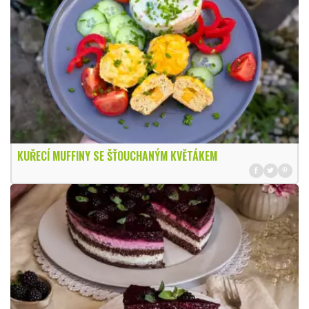
KUŘECÍ MUFFINY SE ŠŤOUCHANÝM KVĚTÁKEM