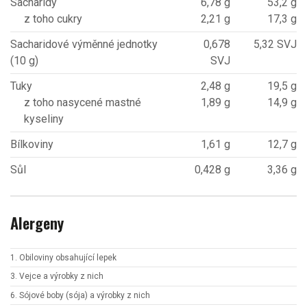
Sacharidy
6,78 g
53,2 g
z toho cukry
2,21 g
17,3 g
Sacharidové výměnné jednotky
0,678
5,32 SVJ
(10 g)
SVJ
Tuky
2,48 g
19,5 g
z toho nasycené mastné
1,89 g
14,9 g
kyseliny
Bílkoviny
1,61 g
12,7 g
Sůl
0,428 g
3,36 g
Alergeny
1. Obiloviny obsahující lepek
3. Vejce a výrobky z nich
6. Sójové boby (sója) a výrobky z nich