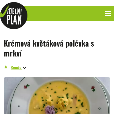
Krémová květáková polévka s
mrkví
Romča
person