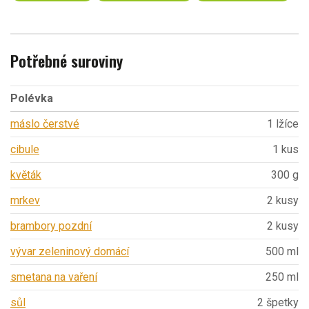
Potřebné suroviny
Polévka
máslo čerstvé
1 lžíce
cibule
1 kus
květák
300 g
mrkev
2 kusy
brambory pozdní
2 kusy
vývar zeleninový domácí
500 ml
smetana na vaření
250 ml
sůl
2 špetky