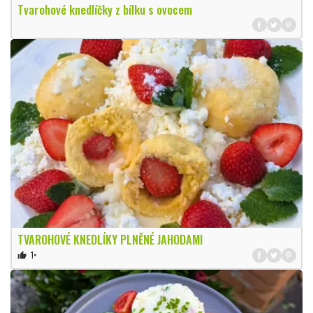
Tvarohové knedlíčky z bílku s ovocem
TVAROHOVÉ KNEDLÍKY PLNĚNÉ JAHODAMI
1×
thumb_up