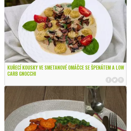
KUŘECÍ KOUSKY VE SMETANOVÉ OMÁČCE SE ŠPENÁTEM A LOW
CARB GNOCCHI