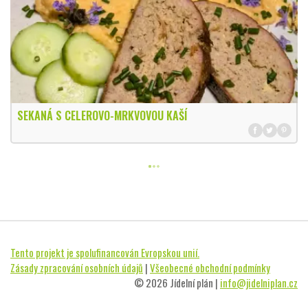
SEKANÁ S CELEROVO-MRKVOVOU KAŠÍ
Tento projekt je spolufinancován Evropskou unií.
Zásady zpracování osobních údajů
|
Všeobecné obchodní podmínky
© 2026 Jídelní plán |
info@jidelniplan.cz