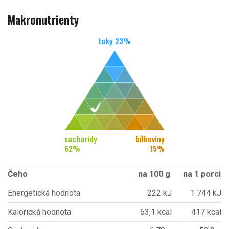
Makronutrienty
tuky
23
%
sacharidy
bílkoviny
62
%
15
%
Čeho
na 100 g
na 1 porci
Energetická hodnota
222 kJ
1 744 kJ
Kalorická hodnota
53,1 kcal
417 kcal