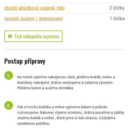
droždí lahůdkové sušené, tebi
2 lžičky
česnek sušený / granulovaný
1 lžička
Tisk nákupního seznamu
print
Postup přípravy
Na másle zpěníme nakrájenou cibuli, přidáme květák, mrkev a
brambory, nakrájené. Krátce orestujeme a zalijeme vývarem.
Přidáme koření a uvaříme doměkka.
Pak si trochu květáku a mrkve vyjmeme bokem a polévku
rozmixujeme. Nakonec vlijeme smetanu , krátce povaříme a zpátky
vložíme květák a mrkev , které jsme si dali stranou. Ozdobíme
nasekanou pažitkou.