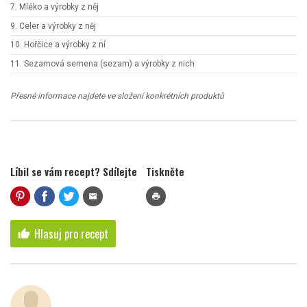
7. Mléko a výrobky z něj
9. Celer a výrobky z něj
10. Hořčice a výrobky z ní
11. Sezamová semena (sezam) a výrobky z nich
Přesné informace najdete ve složení konkrétních produktů
Líbil se vám recept? Sdílejte
Tiskněte
mail
print
Hlasuj pro recept
thumb_up