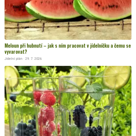
Meloun při hubnutí – jak s ním pracovat v jídelníčku a čemu se
vyvarovat?
Jídelní plán · 29. 7. 2026