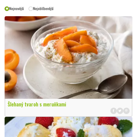
Nejnovější
Nejoblíbenější
Šlehaný tvaroh s meruňkami