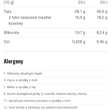
(10 g)
SVJ
SVJ
Tuky
38,1 g
40,9 g
z toho nasycené mastné
16,9 g
18,2 g
kyseliny
Bílkoviny
7,67 g
8,24 g
Sůl
0,428 g
0,46 g
Alergeny
1. Obiloviny obsahující lepek
3. Vejce a výrobky z nich
7. Mléko a výrobky z něj
8. Suché skořápkové plody, tj. mandle, lískové ořechy, ořechy
11. Sezamová semena (sezam) a výrobky z nich
12. Oxid siřičitý a siřičitany (ve vyšších koncentracích)