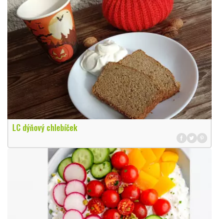
LC dýňový chlebíček