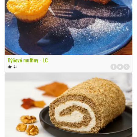
Dýňové muffiny - LC
4×
thumb_up