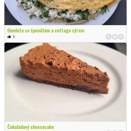
Omeleta se špenátem a cottage sýrem
1×
thumb_up
Čokoládový cheesecake