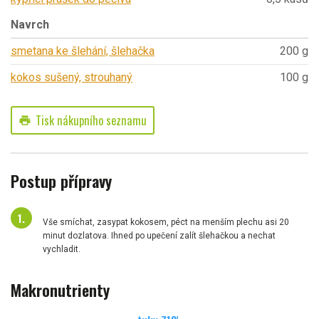
Navrch
smetana ke šlehání, šlehačka
200 g
kokos sušený, strouhaný
100 g
Tisk nákupního seznamu
print
Postup přípravy
Vše smíchat, zasypat kokosem, péct na menším plechu asi 20
minut dozlatova. Ihned po upečení zalít šlehačkou a nechat
vychladit.
Makronutrienty