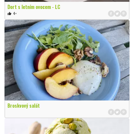
Dort s letním ovocem - LC
4×
thumb_up
Broskvový salát