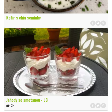
Kefír s chia semínky
Jahody se smetanou - LC
2×
thumb_up