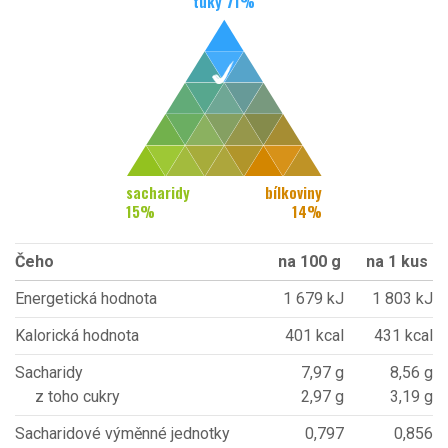
tuky
71
%
sacharidy
bílkoviny
15
%
14
%
Čeho
na 100 g
na 1 kus
Energetická hodnota
1 679 kJ
1 803 kJ
Kalorická hodnota
401 kcal
431 kcal
Sacharidy
7,97 g
8,56 g
z toho cukry
2,97 g
3,19 g
Sacharidové výměnné jednotky
0,797
0,856