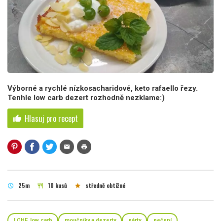
Výborné a rychlé nízkosacharidové, keto rafaello řezy.
Tenhle low carb dezert rozhodně nezklame:)
Hlasuj pro recept
thumb_up
mail
print
25m
10 kusů
středně obtížné
schedule
restaurant
star
LCHF, low carb
moučníky a dezerty
párty
pečení