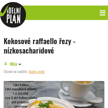
Kokosové raffaello řezy -
nízkosacharidové
Míša
person
Účastní se soutěže:
Spolu u stolu