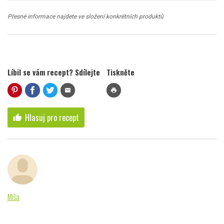
Přesné informace najdete ve složení konkrétních produktů
Líbil se vám recept? Sdílejte
Tiskněte
mail
print
Hlasuj pro recept
thumb_up
Míša