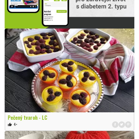
Pečený tvaroh - LC
4×
thumb_up