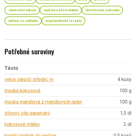
slavnostní tabule
svačiny a přesnídávky
těhotenská cukrovka
vaříme ze základu
vegetariánské recepty
Potřebné suroviny
Těsto
vejce slepičí střední, m
4 kusy
mouka kokosová
100 g
mouka mandlová z mandlových jader
100 g
olivový olej panenský
1,5 dl
kokosové mléko
2 dl
kypřící prášek do pečiva
0,5 kusů