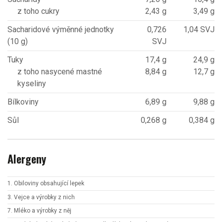
z toho cukry
2,43 g
3,49 g
Sacharidové výměnné jednotky
0,726
1,04 SVJ
(10 g)
SVJ
Tuky
17,4 g
24,9 g
z toho nasycené mastné
8,84 g
12,7 g
kyseliny
Bílkoviny
6,89 g
9,88 g
Sůl
0,268 g
0,384 g
Alergeny
1. Obiloviny obsahující lepek
3. Vejce a výrobky z nich
7. Mléko a výrobky z něj