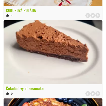
KOKOSOVÁ ROLÁDA
1×
thumb_up
Čokoládový cheesecake
3×
thumb_up