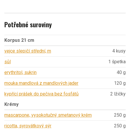
Potřebné suroviny
Korpus 21 cm
vejce slepičí střední, m
4 kusy
sůl
1 špetka
erythritol, sukrin
40 g
mouka mandlová z mandlových jader
120 g
kypřící prášek do pečiva bez fosfátů
2 lžičky
Krémy
mascarpone, vysokotučný smetanový krém
250 g
ricotta, syrovátkový sýr
250 g