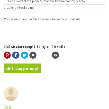
8. Suché skořápkové plody, tj. mandle, lískové ořechy, ořechy
9. Celer a výrobky z něj
Přesné informace najdete ve složení konkrétních produktů
Líbil se vám recept? Sdílejte
Tiskněte
mail
print
Hlasuj pro recept
thumb_up
Laduš