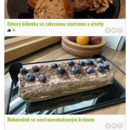
Dýňová bábovka se zakysanou smetanou a ořechy
1×
thumb_up
Makovníček se smetanovokakaovým krémem