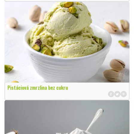
Pistáciová zmrzlina bez cukru