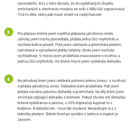
neosvědčilo. A to z toho důvodu, že do vyšlehaných žloutků
smíchaných s ořechovou moukou se sníh z bílků hůř zapracovává.
Trvá to déle, těsto pak může ztratit na nadýchanosti.
Pro přípravu krémů jsem nejdříve připravila jahodovou směs.
Jahody jsem trochu pomačkala, přidala jednu lžíci erythritolu a
nechala krátce povařit. Poté jsem odstavila a přimíchala předem
namočené a vymačkané plátky želatiny. Směs jsem nechala
vychladnout. V misce jsem prošlehala mascarpone s ricottou a
jednou lžící erythritolu. Ve druhé misce jsem vyšlehala šlehačku.
Na jahodový krém jsem odebrala polovinu krému (masc. s ricottou)
a přidala jahodovou směs. Důkladně jsem prošlehala. Pak jsem
přidala necelou polovinu šlehačky a promíchala. Na bílý krém jsem
smíchala zbývající šlehačku s krémem. Pokud chcete mít šlehačku
krásně vyšlehanou a pevnou, u 33% doporučuji kupovat tu v
krabičce. A důležitá věc - musí být studená. Nevytahujte si ji z
ledničky předem. Šlehat hned po vyndání z lednice a úspěch je
zaručen.