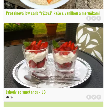
Proteinová low carb “rýžová” kaše s vanilkou a meruňkami
Jahody se smetanou - LC
2×
thumb_up