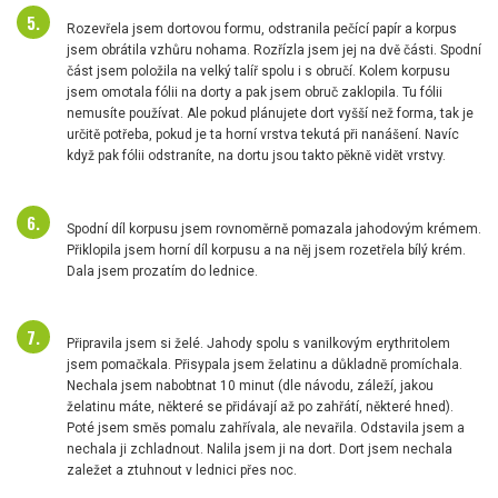
Rozevřela jsem dortovou formu, odstranila pečící papír a korpus
jsem obrátila vzhůru nohama. Rozřízla jsem jej na dvě části. Spodní
část jsem položila na velký talíř spolu i s obručí. Kolem korpusu
jsem omotala fólii na dorty a pak jsem obruč zaklopila. Tu fólii
nemusíte používat. Ale pokud plánujete dort vyšší než forma, tak je
určitě potřeba, pokud je ta horní vrstva tekutá při nanášení. Navíc
když pak fólii odstraníte, na dortu jsou takto pěkně vidět vrstvy.
Spodní díl korpusu jsem rovnoměrně pomazala jahodovým krémem.
Přiklopila jsem horní díl korpusu a na něj jsem rozetřela bílý krém.
Dala jsem prozatím do lednice.
Připravila jsem si želé. Jahody spolu s vanilkovým erythritolem
jsem pomačkala. Přisypala jsem želatinu a důkladně promíchala.
Nechala jsem nabobtnat 10 minut (dle návodu, záleží, jakou
želatinu máte, některé se přidávají až po zahřátí, některé hned).
Poté jsem směs pomalu zahřívala, ale nevařila. Odstavila jsem a
nechala ji zchladnout. Nalila jsem ji na dort. Dort jsem nechala
zaležet a ztuhnout v lednici přes noc.