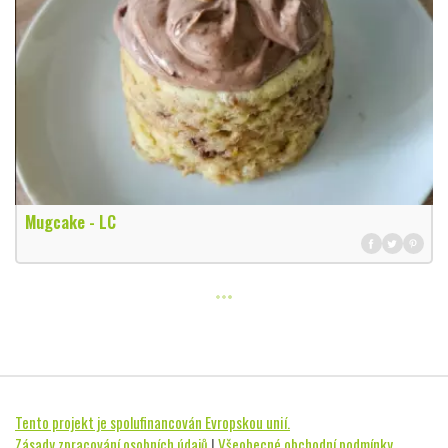
Mugcake - LC
Tento projekt je spolufinancován Evropskou unií.
Zásady zpracování osobních údajů
|
Všeobecné obchodní podmínky