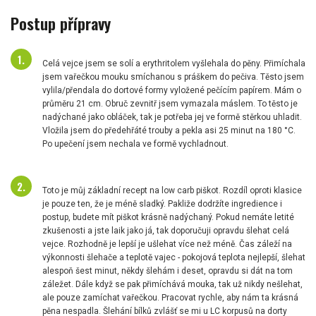
Postup přípravy
Celá vejce jsem se solí a erythritolem vyšlehala do pěny. Přimíchala
jsem vařečkou mouku smíchanou s práškem do pečiva. Těsto jsem
vylila/přendala do dortové formy vyložené pečícím papírem. Mám o
průměru 21 cm. Obruč zevnitř jsem vymazala máslem. To těsto je
nadýchané jako obláček, tak je potřeba jej ve formě stěrkou uhladit.
Vložila jsem do předehřáté trouby a pekla asi 25 minut na 180 °C.
Po upečení jsem nechala ve formě vychladnout.
Toto je můj základní recept na low carb piškot. Rozdíl oproti klasice
je pouze ten, že je méně sladký. Pakliže dodržíte ingredience i
postup, budete mít piškot krásně nadýchaný. Pokud nemáte letité
zkušenosti a jste laik jako já, tak doporučuji opravdu šlehat celá
vejce. Rozhodně je lepší je ušlehat více než méně. Čas záleží na
výkonnosti šlehače a teplotě vajec - pokojová teplota nejlepší, šlehat
alespoň šest minut, někdy šlehám i deset, opravdu si dát na tom
záležet. Dále když se pak přimíchává mouka, tak už nikdy nešlehat,
ale pouze zamíchat vařečkou. Pracovat rychle, aby nám ta krásná
pěna nespadla. Šlehání bílků zvlášť se mi u LC korpusů na dorty