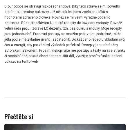
Dlouhodobě se stravuji nízkosacharidově. Díky této stravě se mi povedlo
dosáhnout remise cukrovky. Již několik let jsem zcela bez léků s
hodnotami zdravého člověka. Rovněž se mi velmi výrazně podařilo
zhubnout. Ráda předělávám klasické recepty do low carb varianty. Rovněž
velmi ráda peču i zdravé LC dezerty, tzn. bez cukru a mouky. Moje recepty
jsou jednoduché. Pracovní postupy se snažím psát velmi podrobně, takže
jídla podle mě zvládne uvařit i začátečník. Do každého receptu vkládám svůj
čas a energii, aby pro vás byl výsledek perfektní. Recepty jsou chráněny
autorským zákonem. Prosím, nekopírujte mé postupy a texty na své stránky
či sociální sítě; pokud chcete recept šířit dál, využijte prosím funkci sdílení
odkazu na tento web.
Přečtěte si