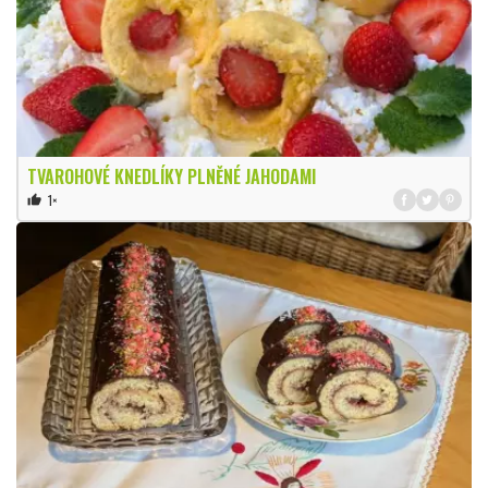
TVAROHOVÉ KNEDLÍKY PLNĚNÉ JAHODAMI
1×
thumb_up