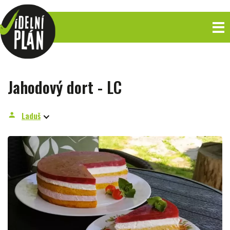
Jahodový dort - LC
Laduš
person