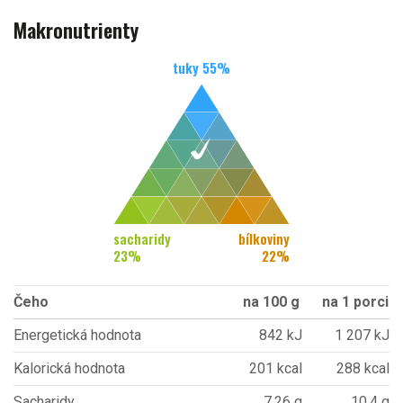
Makronutrienty
tuky
55
%
sacharidy
bílkoviny
23
%
22
%
Čeho
na 100 g
na 1 porci
Energetická hodnota
842 kJ
1 207 kJ
Kalorická hodnota
201 kcal
288 kcal
Sacharidy
7,26 g
10,4 g