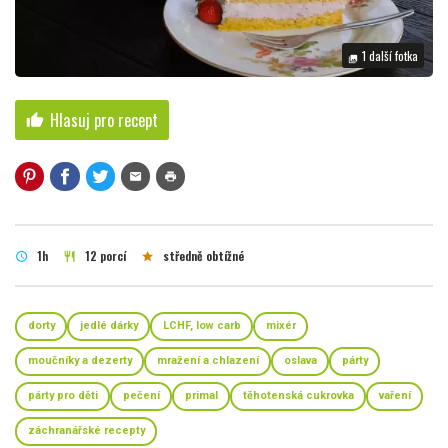
1 další fotka
photo_library
Hlasuj pro recept
thumb_up
mail
print
1h
12 porcí
středně obtížné
schedule
restaurant
star
dorty
jedlé dárky
LCHF, low carb
mixér
moučníky a dezerty
mražení a chlazení
oslava
párty
párty pro děti
pečení
primal
těhotenská cukrovka
vaření
záchranářské recepty