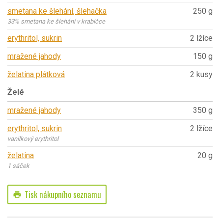
smetana ke šlehání, šlehačka
250 g
33% smetana ke šlehání v krabičce
erythritol, sukrin
2 lžíce
mražené jahody
150 g
želatina plátková
2 kusy
Želé
mražené jahody
350 g
erythritol, sukrin
2 lžíce
vanilkový erythritol
želatina
20 g
1 sáček
Tisk nákupního seznamu
print