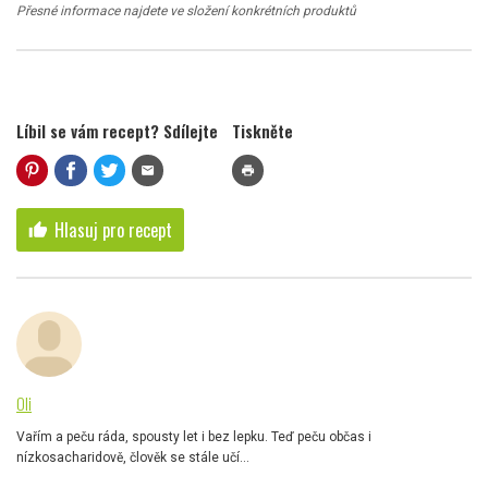
Přesné informace najdete ve složení konkrétních produktů
Líbil se vám recept? Sdílejte
Tiskněte
mail
print
Hlasuj pro recept
thumb_up
Oli
Vařím a peču ráda, spousty let i bez lepku. Teď peču občas i
nízkosacharidově, člověk se stále učí...