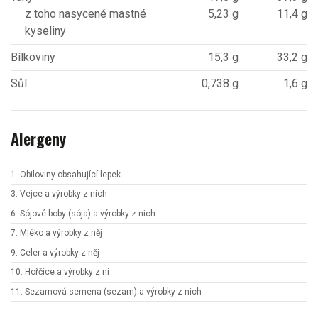
z toho nasycené mastné
5,23 g
11,4 g
kyseliny
Bílkoviny
15,3 g
33,2 g
Sůl
0,738 g
1,6 g
Alergeny
1. Obiloviny obsahující lepek
3. Vejce a výrobky z nich
6. Sójové boby (sója) a výrobky z nich
7. Mléko a výrobky z něj
9. Celer a výrobky z něj
10. Hořčice a výrobky z ní
11. Sezamová semena (sezam) a výrobky z nich