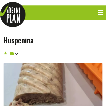
Huspenina
Oli
person