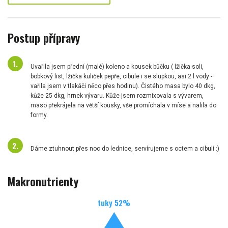
Postup přípravy
Uvařila jsem přední (malé) koleno a kousek bůčku ( lžička soli,
bobkový list, lžička kuliček pepře, cibule i se slupkou, asi 2 l vody -
vařila jsem v tlakáči něco přes hodinu). Čistého masa bylo 40 dkg,
kůže 25 dkg, hrnek vývaru. Kůže jsem rozmixovala s vývarem,
maso překrájela na větší kousky, vše promíchala v míse a nalila do
formy.
Dáme ztuhnout přes noc do lednice, servírujeme s octem a cibulí :)
Makronutrienty
tuky
52
%