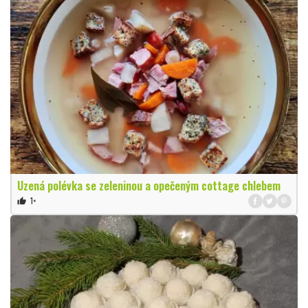
Uzená polévka se zeleninou a opečeným cottage chlebem
1×
thumb_up