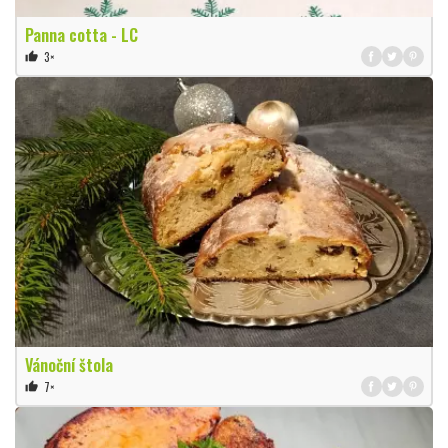
Panna cotta - LC
3×
thumb_up
Vánoční štola
7×
thumb_up