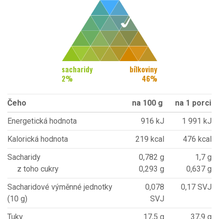
sacharidy
bílkoviny
2
%
46
%
Čeho
na 100 g
na 1 porci
Energetická hodnota
916 kJ
1 991 kJ
Kalorická hodnota
219 kcal
476 kcal
Sacharidy
0,782 g
1,7 g
z toho cukry
0,293 g
0,637 g
Sacharidové výměnné jednotky
0,078
0,17 SVJ
(10 g)
SVJ
Tuky
17,5 g
37,9 g