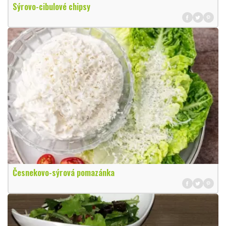
Sýrovo-cibulové chipsy
Česnekovo-sýrová pomazánka