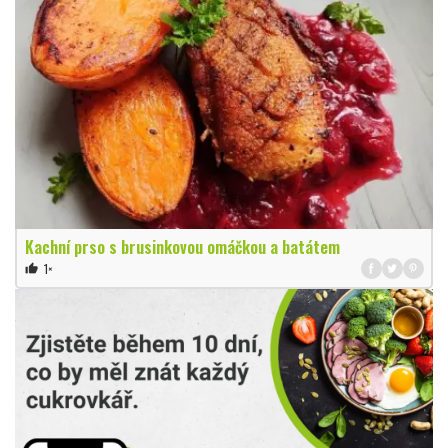
Kachní prso s brusinkovou omáčkou a batátem
1×
thumb_up