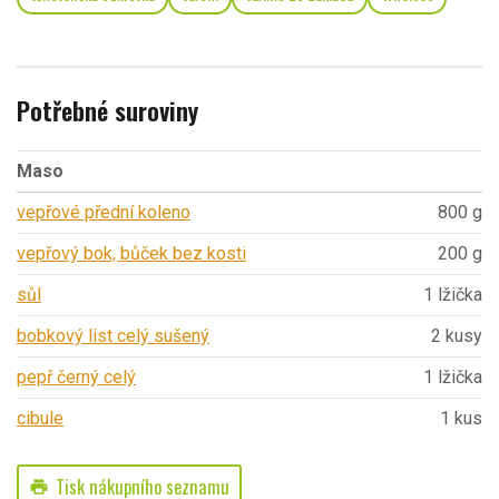
Potřebné suroviny
Maso
vepřové přední koleno
800 g
vepřový bok, bůček bez kosti
200 g
sůl
1 lžička
bobkový list celý sušený
2 kusy
pepř černý celý
1 lžička
cibule
1 kus
Tisk nákupního seznamu
print