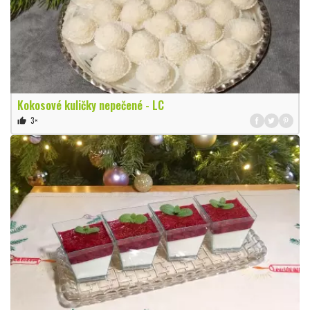
Kokosové kuličky nepečené - LC
3×
thumb_up