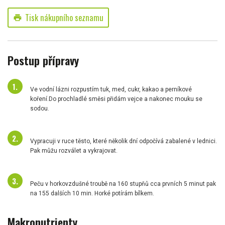
Tisk nákupního seznamu
print
Postup přípravy
Ve vodní lázni rozpustím tuk, med, cukr, kakao a perníkové
koření.Do prochladlé směsi přidám vejce a nakonec mouku se
sodou.
Vypracuji v ruce těsto, které několik dní odpočívá zabalené v lednici.
Pak můžu rozválet a vykrajovat.
Peču v horkovzdušné troubě na 160 stupňů cca prvních 5 minut pak
na 155 dalších 10 min. Horké potírám bílkem.
Makronutrienty