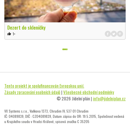
Dezert do skleničky
1×
thumb_up
Tento projekt je spolufinancován Evropskou unií.
Zásady zpracování osobních údajů
|
Všeobecné obchodní podmínky
© 2026 Jídelní plán |
info@jidelniplan.cz
VX Systems s.r.o., Vaňkova 1373, Chrudim IV, 537 01 Chrudim
IČ: 04089839, DIČ : CZ04089839, Datum zápisu do OR: 19.5.2015, Společnost vedená
u Krajského soudu v Hradci Králové, spisová značka C 35205