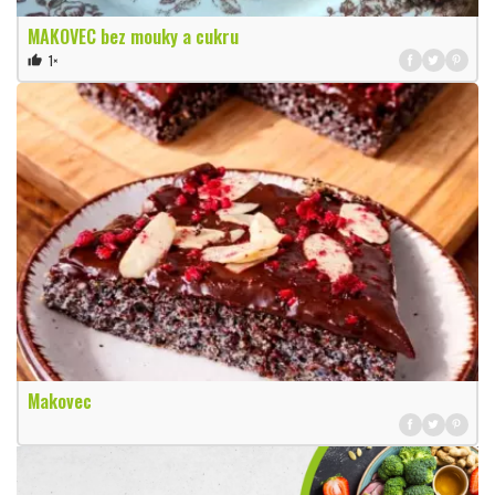
MAKOVEC bez mouky a cukru
1×
thumb_up
Makovec