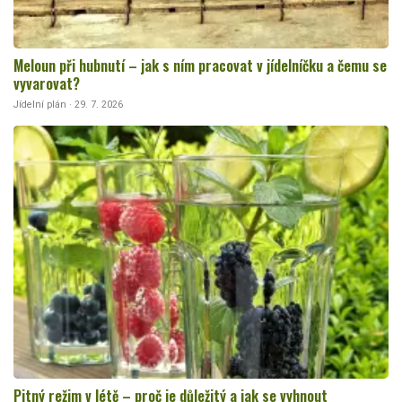
Meloun při hubnutí – jak s ním pracovat v jídelníčku a čemu se
vyvarovat?
Jídelní plán · 29. 7. 2026
Pitný režim v létě – proč je důležitý a jak se vyhnout