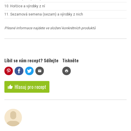
10. Hořčice a výrobky z ní
11. Sezamová semena (sezam) a výrobky z nich
Přesné informace najdete ve složení konkrétních produktů
Líbil se vám recept? Sdílejte
Tiskněte
mail
print
Hlasuj pro recept
thumb_up