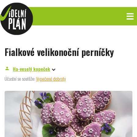
Fialkové velikonoční perníčky
Ha-veselý kopeček
person
Účastní se soutěže:
Vypečené dobroty