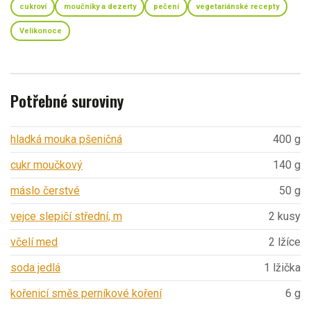
cukroví
moučníky a dezerty
pečení
vegetariánské recepty
Velikonoce
Potřebné suroviny
hladká mouka pšeničná
400 g
cukr moučkový
140 g
máslo čerstvé
50 g
vejce slepičí střední, m
2 kusy
včelí med
2 lžíce
soda jedlá
1 lžička
kořenicí směs perníkové koření
6 g