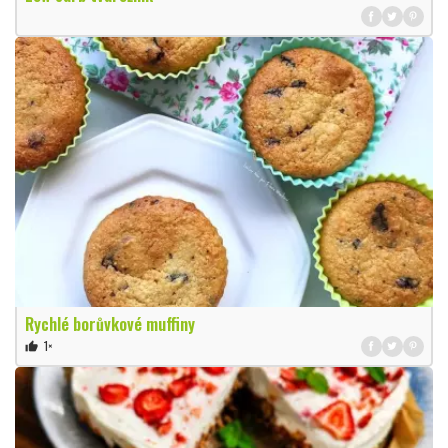
Rychlé borůvkové muffiny
1×
thumb_up