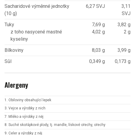
Sacharidové výměnné jednotky
6,27 SVJ
3,11
(10 g)
SVJ
Tuky
7,69 g
3,82 g
z toho nasycené mastné
4,02 g
2 g
kyseliny
Bílkoviny
8,03 g
3,99 g
Sůl
0,349 g
0,173 g
Alergeny
1. Obiloviny obsahující lepek
3. Vejce a výrobky z nich
7. Mléko a výrobky z něj
8. Suché skořápkové plody, tj. mandle, lískové ořechy, ořechy
9. Celer a výrobky z něj