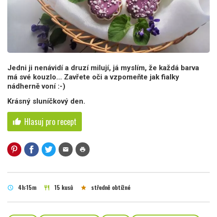
Jedni ji nenávidí a druzí milují, já myslím, že každá barva
má své kouzlo... Zavřete oči a vzpomeňte jak fialky
nádherně voní :-)
Krásný sluníčkový den.
Hlasuj pro recept
thumb_up
mail
print
4h:15m
15 kusů
středně obtížné
schedule
restaurant
star