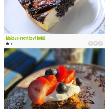
Makovo-švestkový koláč
2×
thumb_up