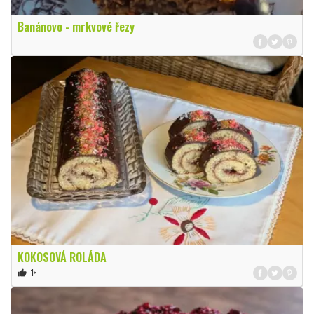
Banánovo - mrkvové řezy
KOKOSOVÁ ROLÁDA
1×
thumb_up