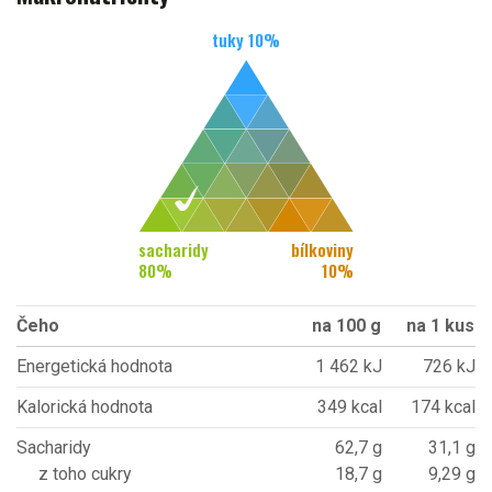
tuky
10
%
sacharidy
bílkoviny
80
%
10
%
Čeho
na 100 g
na 1 kus
Energetická hodnota
1 462 kJ
726 kJ
Kalorická hodnota
349 kcal
174 kcal
Sacharidy
62,7 g
31,1 g
z toho cukry
18,7 g
9,29 g