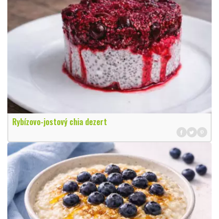
Rybízovo-jostový chia dezert