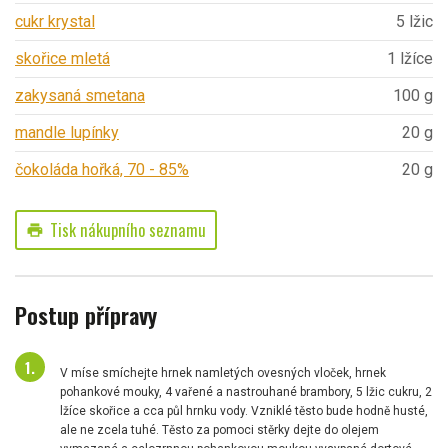
cukr krystal
5 lžic
skořice mletá
1 lžíce
zakysaná smetana
100 g
mandle lupínky
20 g
čokoláda hořká, 70 - 85%
20 g
Tisk nákupního seznamu
print
Postup přípravy
V míse smíchejte hrnek namletých ovesných vloček, hrnek
pohankové mouky, 4 vařené a nastrouhané brambory, 5 lžic cukru, 2
lžíce skořice a cca půl hrnku vody. Vzniklé těsto bude hodně husté,
ale ne zcela tuhé. Těsto za pomoci stěrky dejte do olejem