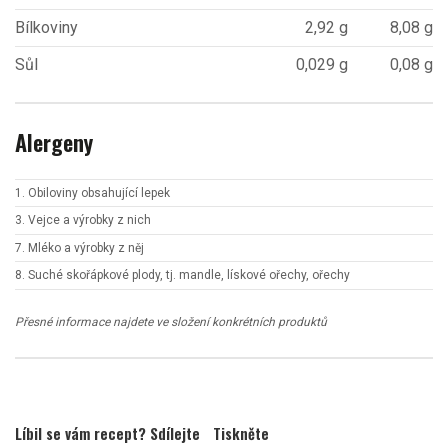
Bílkoviny
2,92 g
8,08 g
Sůl
0,029 g
0,08 g
Alergeny
1. Obiloviny obsahující lepek
3. Vejce a výrobky z nich
7. Mléko a výrobky z něj
8. Suché skořápkové plody, tj. mandle, lískové ořechy, ořechy
Přesné informace najdete ve složení konkrétních produktů
Líbil se vám recept? Sdílejte
Tiskněte