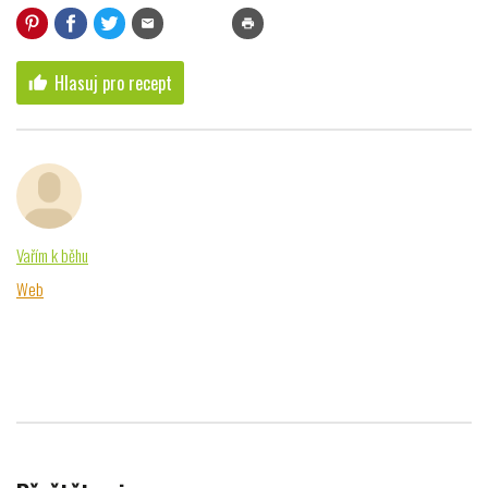
mail
print
Hlasuj pro recept
thumb_up
Vařím k běhu
Web