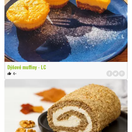
Dýňové muffiny - LC
4×
thumb_up