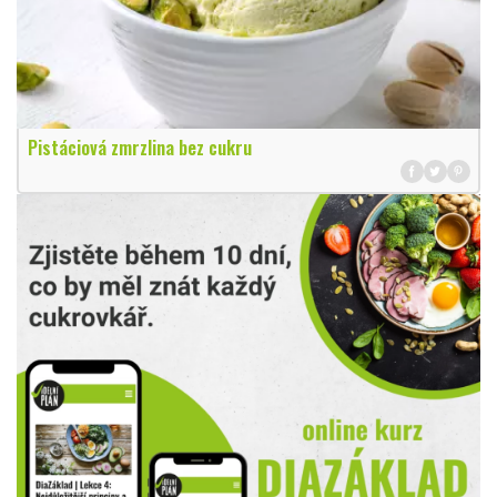
Pistáciová zmrzlina bez cukru