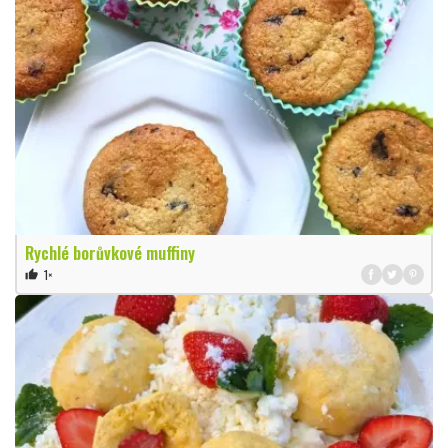
Rychlé borůvkové muffiny
1×
thumb_up