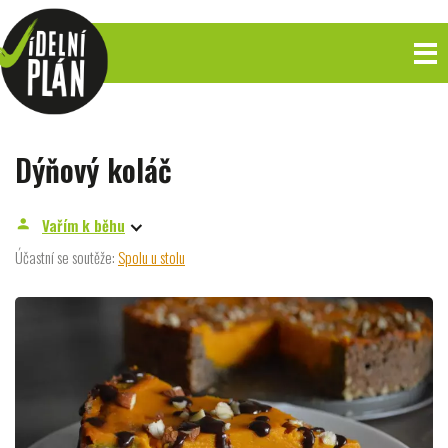
Dýňový koláč
Vařím k běhu
person
Účastní se soutěže:
Spolu u stolu