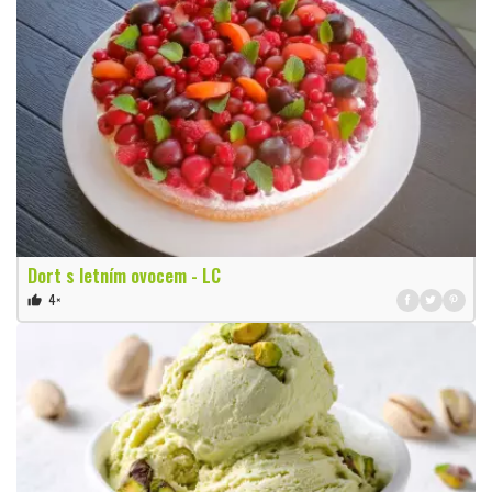
Dort s letním ovocem - LC
4×
thumb_up