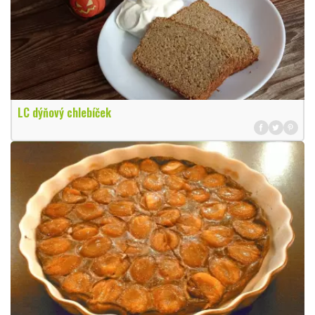
LC dýňový chlebíček