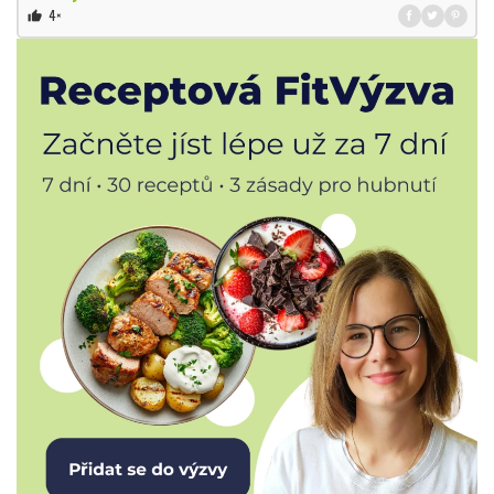
4×
thumb_up