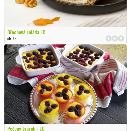
Ořechová roláda LC
9×
thumb_up
Pečený tvaroh - LC