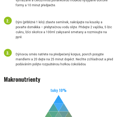
vymazané a celozrnnou pohankovou moukou vysypané dortové
formy a 10 minut předpečte.
Dýni (přibližně 1 kilo) zbavte semínek, nakrájejte na kousky a
povařte doměkka – přebytečnou vodu slijte. Přidejte 2 vajíčka, 5 lžic
cukru, lžíci skořice a 100ml zakysané smetany a rozmixujte na
pyré.
Dýňovou směs natřete na předpečený korpus, povrch posypte
mandlemi a 20 dejte na 25 minut dopéct. Nechte zchladnout a před
podáváním polijte rozpuštěnou hořkou čokoládou
Makronutrienty
tuky
10
%