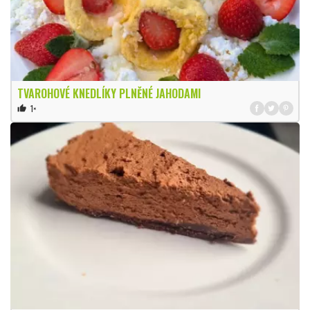
TVAROHOVÉ KNEDLÍKY PLNĚNÉ JAHODAMI
1×
thumb_up