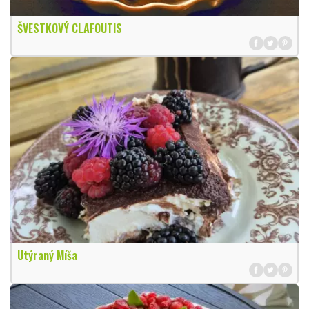
ŠVESTKOVÝ CLAFOUTIS
Utýraný Míša