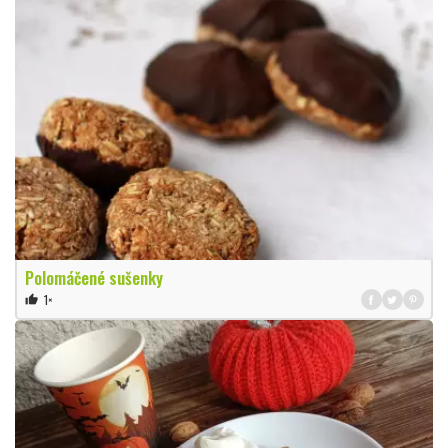
Polomáčené sušenky
1×
thumb_up