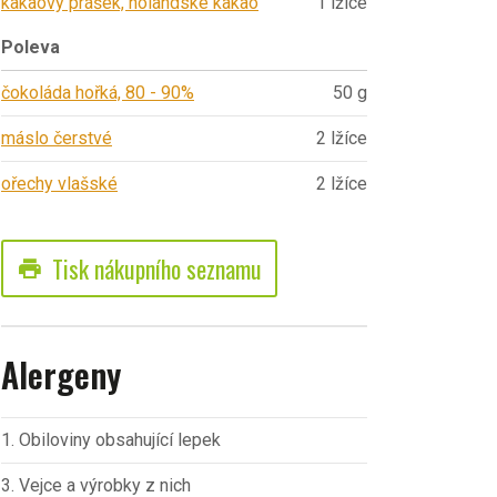
kakaový prášek, holandské kakao
1 lžíce
Poleva
čokoláda hořká, 80 - 90%
50 g
máslo čerstvé
2 lžíce
ořechy vlašské
2 lžíce
Tisk nákupního seznamu
print
Alergeny
1. Obiloviny obsahující lepek
3. Vejce a výrobky z nich