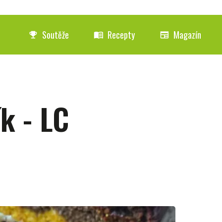
Soutěže
Recepty
Magazín
emoji_events
menu_book
newspaper
k - LC