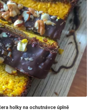
čera holky na ochutnávce úplně