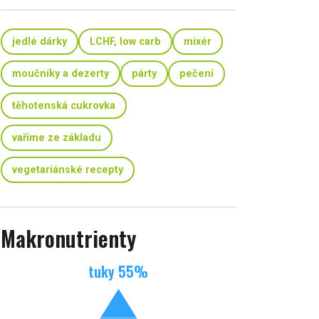
jedlé dárky
LCHF, low carb
mixér
moučníky a dezerty
párty
pečení
těhotenská cukrovka
vaříme ze základu
vegetariánské recepty
Makronutrienty
tuky
55
%