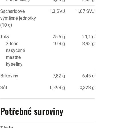
Sacharidové
1,3 SVJ
1,07 SVJ
výměnné jednotky
(10 g)
Tuky
25,6 g
21,1 g
z toho
10,8 g
8,93 g
nasycené
mastné
kyseliny
Bílkoviny
7,82 g
6,45 g
Sůl
0,398 g
0,328 g
Potřebné suroviny
Těsto