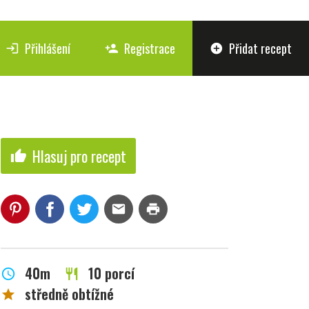
Přihlášení
Registrace
Přidat recept
login
person_add
add_circle
Hlasuj pro recept
thumb_up
mail
print
40m
10 porcí
schedule
restaurant
středně obtížné
star