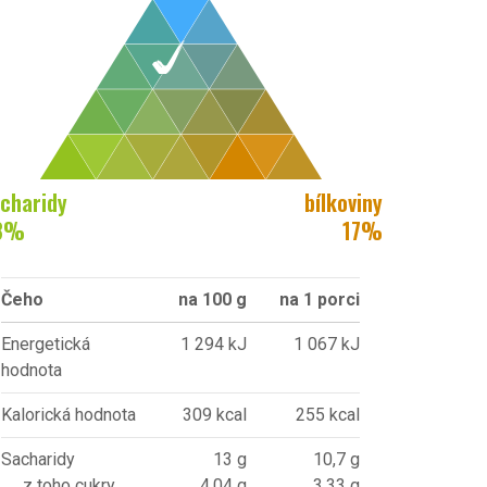
charidy
bílkoviny
8
%
17
%
Čeho
na 100 g
na 1 porci
Energetická
1 294 kJ
1 067 kJ
hodnota
Kalorická hodnota
309 kcal
255 kcal
Sacharidy
13 g
10,7 g
z toho cukry
4,04 g
3,33 g