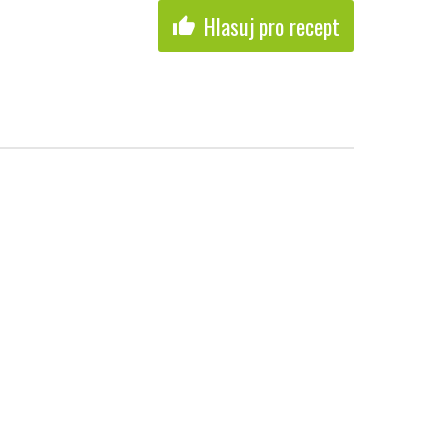
Hlasuj pro recept
thumb_up