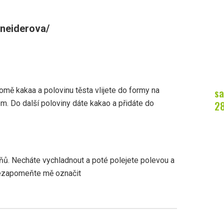
neiderova/
sa
mě kakaa a polovinu těsta vlijete do formy na
2
m. Do další poloviny dáte kakao a přidáte do
ňů. Necháte vychladnout a poté polejete polevou a
nezapomeňte mě označit