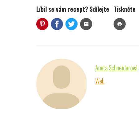
Líbil se vám recept? Sdílejte
Tiskněte
mail
print
Aneta Schneiderová
Web