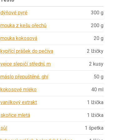
dýňové pyré
300 g
mouka z kešu ořechů
200 g
mouka kokosová
20 g
kypřící prášek do pečiva
2 lžičky
vejce slepičí střední, m
2 kusy
máslo přepuštěné, ghí
50 g
kokosové mléko
40 ml
vanilkový extrakt
1 lžička
skořice mletá
1 lžička
sůl
1 špetka