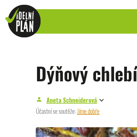
Dýňový chlebí
Aneta Schneiderová
person
Účastní se soutěže:
Jíme dobře