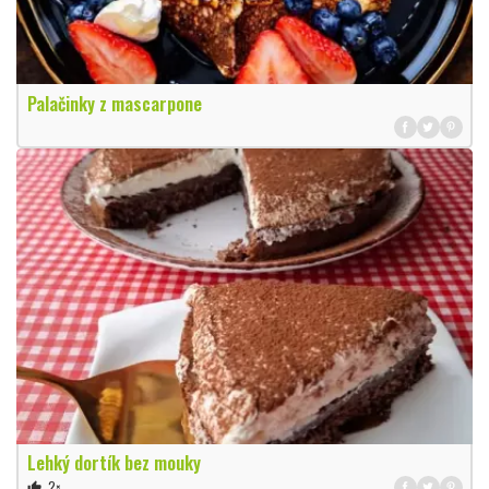
Palačinky z mascarpone
Lehký dortík bez mouky
2×
thumb_up