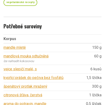
vegetariánské recepty
Potřebné suroviny
Korpus
mandle mleté
150 g
mandlová mouka odtučněná
60 g
lze nahradit kokosovou
vejce slepičí malé, s
6 kusů
kypřící prášek do pečiva bez fosfátů
1,5 lžička
špenátový protlak mražený
300 g
citronová šťáva, čerstvá
1 lžička
aroma do potravin, mandle
0,5 lžiček