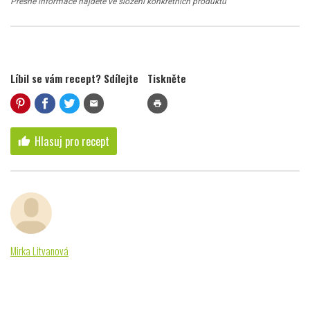
Přesné informace najdete ve složení konkrétních produktů
Líbil se vám recept? Sdílejte
Tiskněte
mail
print
Hlasuj pro recept
thumb_up
Mirka Litvanová