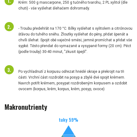
Krém: 500 g mascarpone, 250 g tučného tvarohu, 2 PL xylitol (dle
chuti) - vše vyšlehat šlehačem dohromady.
- Troubu předehřát na 170 °C. Bílky vyšlehat s xylitolem a citrónovou
šťávou do tuhého sněhu. Žloutky vyšlehat do pěny, přidat špenát a
chvíli šlehat. Spojit obě vaječné směsi, jemně promíchat a přidat vše
sypké. Těsto přendat do vymazané a vysypané formy (20 cm). Péct
(podle trouby) 30-40 minut, "zkusit špejlí".
Po vychladnutí z korpusu odřezat hnědé okraje a překrojit na tři
části. Vrchní část rozdrobit na posyp a zbylé dvě spojit krémem.
Navrch potřít krémem, posypat rozdrobeným korpusem a ozdobit
ovocem (korpus, krém, korpus, krém, posyp, ovoce)
Makronutrienty
tuky
59
%