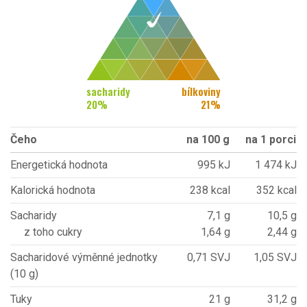
sacharidy
bílkoviny
20
%
21
%
Čeho
na 100 g
na 1 porci
Energetická hodnota
995 kJ
1 474 kJ
Kalorická hodnota
238 kcal
352 kcal
Sacharidy
7,1 g
10,5 g
z toho cukry
1,64 g
2,44 g
Sacharidové výměnné jednotky
0,71 SVJ
1,05 SVJ
(10 g)
Tuky
21 g
31,2 g