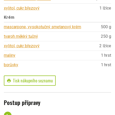
xylitol, cukr březový
1 lžíce
Krém
mascarpone, vysokotučný smetanový krém
500 g
tvaroh měkký tučný
250 g
xylitol, cukr březový
2 lžíce
maliny
1 hrst
borůvky
1 hrst
Tisk nákupního seznamu
print
Postup přípravy