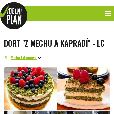
DORT "Z MECHU A KAPRADÍ" - LC
Mirka Litvanová
person