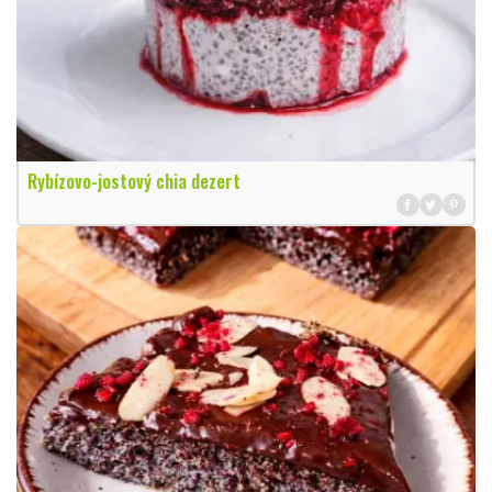
Rybízovo-jostový chia dezert