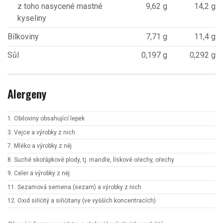
z toho nasycené mastné
9,62 g
14,2 g
kyseliny
Bílkoviny
7,71 g
11,4 g
Sůl
0,197 g
0,292 g
Alergeny
1. Obiloviny obsahující lepek
3. Vejce a výrobky z nich
7. Mléko a výrobky z něj
8. Suché skořápkové plody, tj. mandle, lískové ořechy, ořechy
9. Celer a výrobky z něj
11. Sezamová semena (sezam) a výrobky z nich
12. Oxid siřičitý a siřičitany (ve vyšších koncentracích)