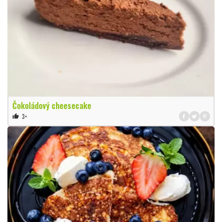
Čokoládový cheesecake
3×
thumb_up