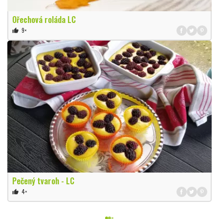
Ořechová roláda LC
9×
thumb_up
Pečený tvaroh - LC
4×
thumb_up