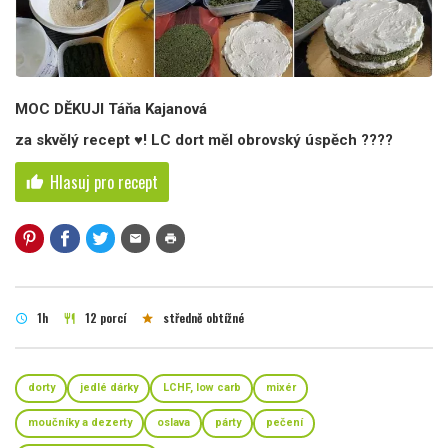
MOC DĚKUJI Táňa Kajanová
za skvělý recept ♥! LC dort měl obrovský úspěch ????
Hlasuj pro recept
thumb_up
mail
print
1h
12 porcí
středně obtížné
schedule
restaurant
star
dorty
jedlé dárky
LCHF, low carb
mixér
moučníky a dezerty
oslava
párty
pečení