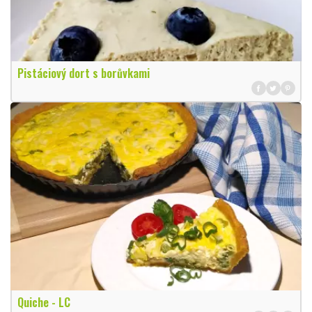
Pistáciový dort s borůvkami
Quiche - LC