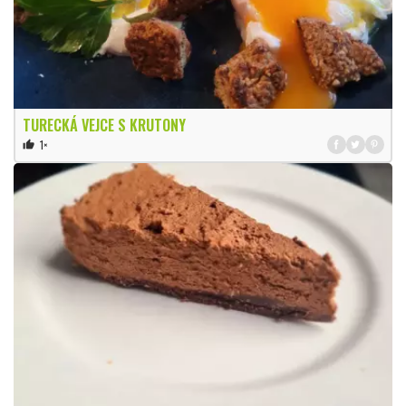
TURECKÁ VEJCE S KRUTONY
1×
thumb_up