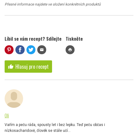
Přesné informace najdete ve složení konkrétních produktů
Líbil se vám recept? Sdílejte
Tiskněte
mail
print
Hlasuj pro recept
thumb_up
Oli
Vařím a peču ráda, spousty let i bez lepku. Teď peču občas i
nízkosacharidově, člověk se stále učí...