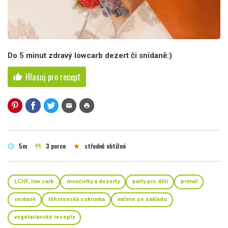
Do 5 minut zdravý lowcarb dezert či snídaně:)
Hlasuj pro recept
thumb_up
mail
print
5m
3 porce
středně obtížné
schedule
restaurant
star
LCHF, low carb
moučníky a dezerty
párty pro děti
primal
snídaně
těhotenská cukrovka
vaříme ze základu
vegetariánské recepty