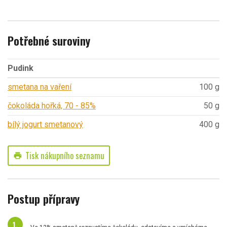
Potřebné suroviny
Pudink
smetana na vaření
100 g
čokoláda hořká, 70 - 85%
50 g
bílý jogurt smetanový
400 g
Tisk nákupního seznamu
print
Postup přípravy