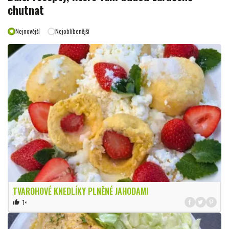
chutnat
Nejnovější
Nejoblíbenější
TVAROHOVÉ KNEDLÍKY PLNĚNÉ JAHODAMI
1×
thumb_up