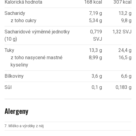
Kalorická hodnota
168 kcal
307 kcal
Sacharidy
7,19 g
13,2 g
z toho cukry
5,34 g
9,8 g
Sacharidové výměnné jednotky
0,719
1,32 SVJ
(10 g)
SVJ
Tuky
13,3 g
24,4 g
z toho nasycené mastné
8,99 g
16,5 g
kyseliny
Bílkoviny
3,6 g
6,6 g
Sůl
0,1 g
0,183 g
Alergeny
7. Mléko a výrobky z něj