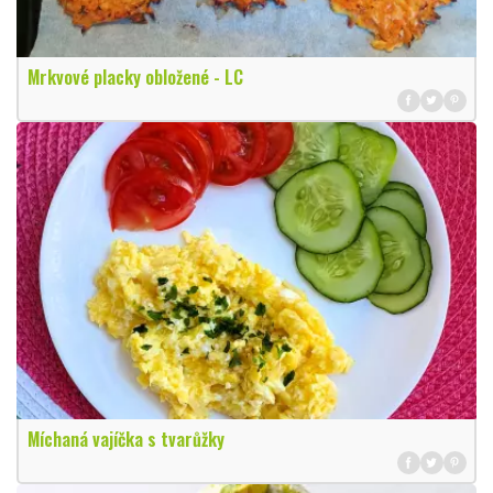
Mrkvové placky obložené - LC
Míchaná vajíčka s tvarůžky