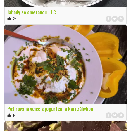
Jahody se smetanou - LC
2×
thumb_up
Pošírovaná vejce s jogurtem a kari zálivkou
1×
thumb_up