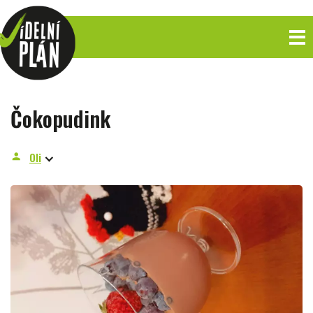
Čokopudink
Oli
person