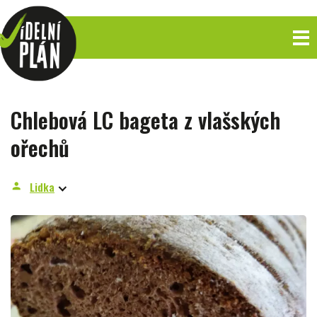
Chlebová LC bageta z vlašských
ořechů
Lidka
person