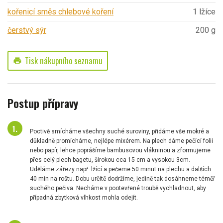
kořenicí směs chlebové koření
1 lžíce
čerstvý sýr
200 g
Tisk nákupního seznamu
print
Postup přípravy
Poctivě smícháme všechny suché suroviny, přidáme vše mokré a
důkladně promícháme, nejlépe mixérem. Na plech dáme pečící folii
nebo papír, lehce poprášíme bambusovou vlákninou a zformujeme
přes celý plech bagetu, širokou cca 15 cm a vysokou 3cm.
Uděláme zářezy např. lžící a pečeme 50 minut na plechu a dalších
40 min na roštu. Dobu určitě dodržíme, jedině tak dosáhneme téměř
suchého pečiva. Necháme v pootevřené troubě vychladnout, aby
případná zbytková vlhkost mohla odejít.