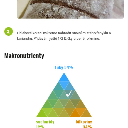
Chlebové koření můžeme nahradit směsí mletého fenyklu a
koriandru. Přidávám ještě 1/2 lžičky drceného kmínu.
Makronutrienty
tuky
54
%
sacharidy
bílkoviny
12
%
34
%