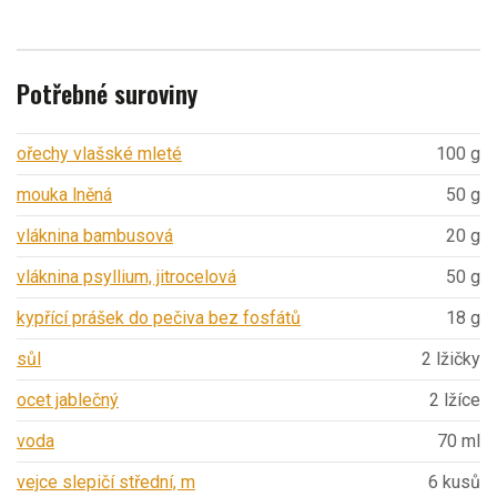
Potřebné suroviny
ořechy vlašské mleté
100 g
mouka lněná
50 g
vláknina bambusová
20 g
vláknina psyllium, jitrocelová
50 g
kypřící prášek do pečiva bez fosfátů
18 g
sůl
2 lžičky
ocet jablečný
2 lžíce
voda
70 ml
vejce slepičí střední, m
6 kusů