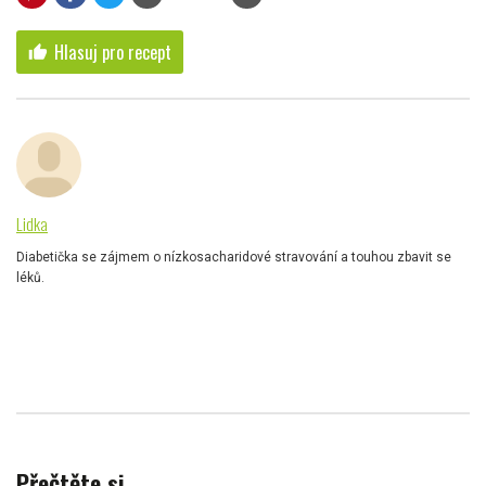
Hlasuj pro recept
thumb_up
Lidka
Diabetička se zájmem o nízkosacharidové stravování a touhou zbavit se
léků.
Přečtěte si