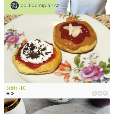
Beleše - LC
2×
thumb_up