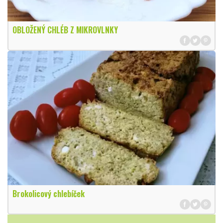
OBLOŽENÝ CHLÉB Z MIKROVLNKY
Brokolicový chlebíček