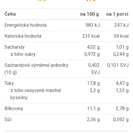
Čeho
na 100 g
na 1 porci
Energetická hodnota
983 kJ
247 kJ
Kalorická hodnota
235 kcal
59 kcal
Sacharidy
4,02 g
1,01 g
z toho cukry
0,972 g
0,244 g
Sacharidové výměnné jednotky
0,402
0,101 SVJ
(10 g)
SVJ
Tuky
17,8 g
4,47 g
z toho nasycené mastné
5,3 g
1,33 g
kyseliny
Bílkoviny
11,1 g
2,78 g
Sůl
2,36 g
0,592 g