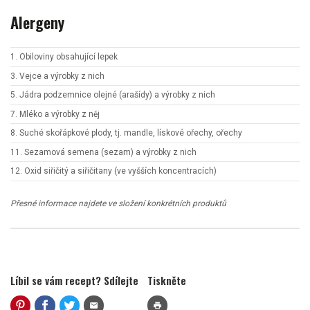
Alergeny
1. Obiloviny obsahující lepek
3. Vejce a výrobky z nich
5. Jádra podzemnice olejné (arašídy) a výrobky z nich
7. Mléko a výrobky z něj
8. Suché skořápkové plody, tj. mandle, lískové ořechy, ořechy
11. Sezamová semena (sezam) a výrobky z nich
12. Oxid siřičitý a siřičitany (ve vyšších koncentracích)
Přesné informace najdete ve složení konkrétních produktů
Líbil se vám recept? Sdílejte
Tiskněte
mail
print