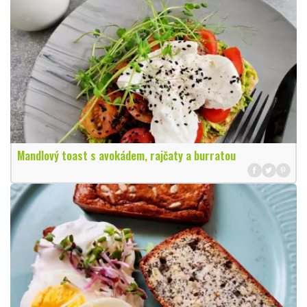
Mandlový toast s avokádem, rajčaty a burratou