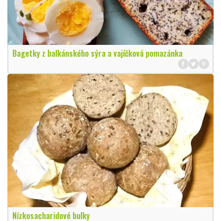
Bagetky z balkánského sýra a vajíčková pomazánka
Nízkosacharidové bulky