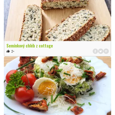
Semínkový chléb z cottage
2×
thumb_up