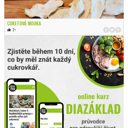
CUKETOVÁ MOUKA
2×
thumb_up